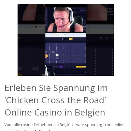
Erleben Sie Spannung im
‘Chicken Cross the Road’
Online Casino in Belgien
Voor alle casino-liefhebbers in België: ervaar spanning in het online