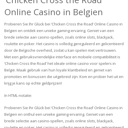
Online Casino in Belgien
Probieren Sie Ihr Glück bei ‘Chicken Cross the Road’ Online Casino in
Belgien en ontdek een unieke gaming-ervaring. Geniet van een
brede selectie aan casino-spellen, zoals online slots, blackjack,
roulette en poker. Het casino is volledig gereguleerd en gelicentieerd
door de Belgische overheid, zodat u kan spelen met vertrouwen.
Met een gebruiksvriendelijke interface en mobiele compatibiliteit is
‘Chicken Cross the Road’ het ideale online casino voor spelers in
België. Maak gebruik van hun loyale klantbeleid en geniet van
promoties en bonussen die uitgebreid zijn. Kom en probier het uit en
krijg je kans op echte geldprijzen!
In HTML-notatie:
Probieren Sie Ihr Glück bei ‘Chicken Cross the Road’ Online Casino in
Belgien en onthul een unieke gaming-ervaring. Geniet van een
brede selectie aan casino-spellen, zoals online slots, blackjack,
roulette en poker. Het casino is volledig gereguleerd en gelicentieerd