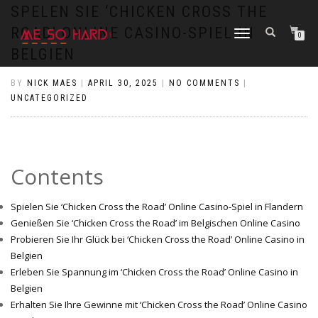
https://pin-up-cazino.kz/
pinap
lucky jet
pinup az
luckyjet
https://pin-up-oynay.com/
https://mostbet-play.kz/
pin up
SPELEN SIE ‘CHICKEN CROSS THE
ROAD’ ONLINE CASINO-SPIEL IN
TOGGLE
0
NAVIGATION
BELGIEN
BY
NICK MAES
|
APRIL 30, 2025
|
NO COMMENTS
|
UNCATEGORIZED
Contents
Spielen Sie ‘Chicken Cross the Road’ Online Casino-Spiel in Flandern
Genießen Sie ‘Chicken Cross the Road’ im Belgischen Online Casino
Probieren Sie Ihr Glück bei ‘Chicken Cross the Road’ Online Casino in
Belgien
Erleben Sie Spannung im ‘Chicken Cross the Road’ Online Casino in
Belgien
Erhalten Sie Ihre Gewinne mit ‘Chicken Cross the Road’ Online Casino