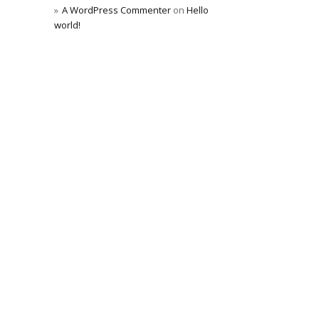
A WordPress Commenter
on
Hello
world!