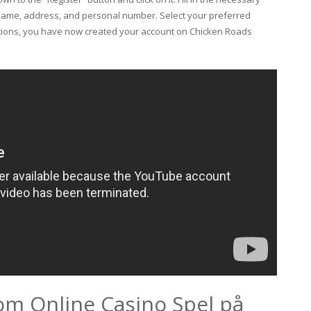
 name, address, and personal number. Select your preferred
tions, you have now created your account on Chicken Roads
om Online Casino Spel på