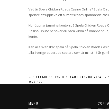
Vad är Spela Chicken Roads Casino Online? Spela Chic
spelare att uppleva ett autentiskt och spännande casi
Hur öppnar jag mina konton på Spela Chicken Roads C
Casino Online behöver du bara klicka på knappen “Regis
konto.
Kan alla svenskar spela på Spela Chicken Roads Casino 
alla Sverige-baserade spelare som är minst 18 år gamla 
Post
←
ВІТАЛЬНІ БОНУСИ В ОНЛАЙН КАЗИНО УКРАЇНИ 
2025 РОЦІ
navigation
MENU
CONT