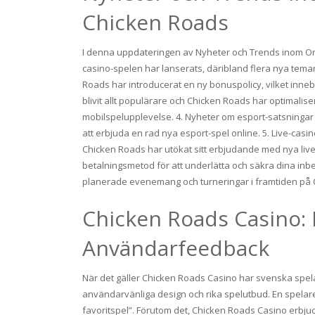
Chicken Roads
I denna uppdateringen av Nyheter och Trends inom Onl
casino-spelen har lanserats, däribland flera nya teman 
Roads har introducerat en ny bonuspolicy, vilket inneb
blivit allt populärare och Chicken Roads har optimalise
mobilspelupplevelse. 4. Nyheter om esport-satsningar h
att erbjuda en rad nya esport-spel online. 5. Live-casi
Chicken Roads har utökat sitt erbjudande med nya live
betalningsmetod för att underlätta och säkra dina inbeta
planerade evenemang och turneringar i framtiden på
Chicken Roads Casino: 
Användarfeedback
När det gäller Chicken Roads Casino har svenska spe
användarvänliga design och rika spelutbud. En spelare 
favoritspel”. Förutom det, Chicken Roads Casino erbj