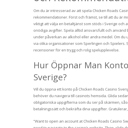
Om du är intresserad av att spela Chicken Roads Casino
rekommendationer. Först och främst, se till att du är mi
viktigt att välja en betaltjänst som stöds i Sverige och
onödiga avgifter. Spela alltid ansvarsfullt och använ
under påverkan av alkohol eller andra medel. Om du u
via olika organisationer som Sperlingen och Spielers. Slu
recensioner för en trygg och rolig spelupplevelse.
Hur Öppnar Man Konto
Sverige?
Vill du öppna ett konto på Chicken Roads Casino Sverige
behöver du navigera till casinots hemsida. Glida sedan n
obligatoriska uppgifterna som du ser på skärmen, sås
betalningssätt och bekräfta dina uppgifter. Gratulerar
“Want to open an account at Chicken Roads Casino Swe
need to navigate to the casino’s website. Then, slide dow