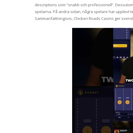
descriptions som “snabb och professionell”. Dessutom,
spelarna. På andra sidan, några spelare har upplevt 
Sammanfattningsvis, Chicken Roads Casino ger svenska