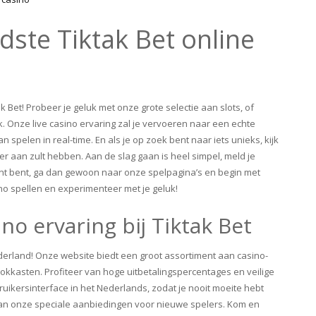
ste Tiktak Bet online
Bet! Probeer je geluk met onze grote selectie aan slots, of
ck. Onze live casino ervaring zal je vervoeren naar een echte
spelen in real-time. En als je op zoek bent naar iets unieks, kijk
er aan zult hebben. Aan de slag gaan is heel simpel, meld je
lant bent, ga dan gewoon naar onze spelpagina’s en begin met
no spellen en experimenteer met je geluk!
no ervaring bij Tiktak Bet
ederland! Onze website biedt een groot assortiment aan casino-
e gokkasten. Profiteer van hoge uitbetalingspercentages en veilige
ruikersinterface in het Nederlands, zodat je nooit moeite hebt
van onze speciale aanbiedingen voor nieuwe spelers. Kom en