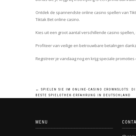
Ontdek de spannendste online casino spellen van Tikt
Tiktak Bet online casino.
Kies uit een groot aantal verschillende casino spellen, 
Profiteer van veilige en betrouwbare betalingen dankz
Registreer je vandaag nog en krijg speciale promoties 
Post
←
SPIELEN SIE IM ONLINE-CASINO CROWNSLOTS: DI
BESTE SPIELOTHEK-ERFAHRUNG IN DEUTSCHLAND
navigation
MENU
CONT