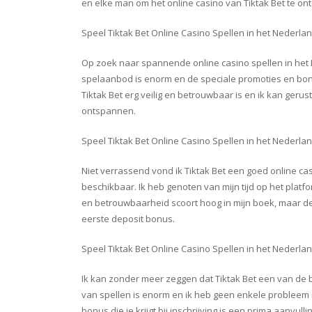
en elke man om het online casino van Tiktak Bet te on
Speel Tiktak Bet Online Casino Spellen in het Nederlan
Op zoek naar spannende online casino spellen in het Ne
spelaanbod is enorm en de speciale promoties en bonus
Tiktak Bet erg veilig en betrouwbaar is en ik kan gerus
ontspannen.
Speel Tiktak Bet Online Casino Spellen in het Nederlan
Niet verrassend vond ik Tiktak Bet een goed online casi
beschikbaar. Ik heb genoten van mijn tijd op het platfo
en betrouwbaarheid scoort hoog in mijn boek, maar de
eerste deposit bonus.
Speel Tiktak Bet Online Casino Spellen in het Nederla
Ik kan zonder meer zeggen dat Tiktak Bet een van de b
van spellen is enorm en ik heb geen enkele probleem
bonus die je krijgt bij inschrijving is een prima aanvul