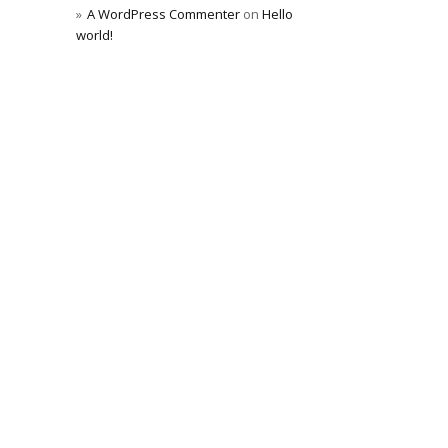
A WordPress Commenter
on
Hello
world!