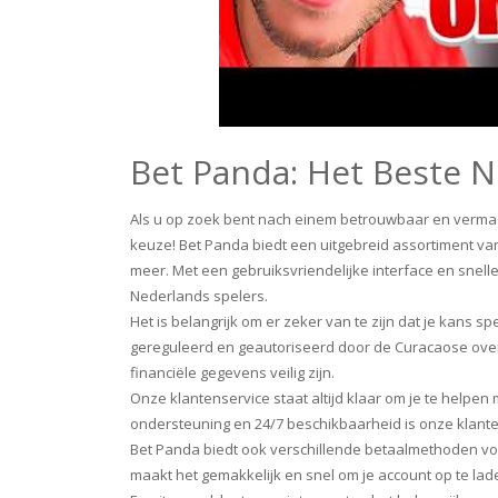
Bet Panda: Het Beste 
Als u op zoek bent nach einem betrouwbaar en vermaak
keuze! Bet Panda biedt een uitgebreid assortiment va
meer. Met een gebruiksvriendelijke interface en snelle
Nederlands spelers.
Het is belangrijk om er zeker van te zijn dat je kans spe
gereguleerd en geautoriseerd door de Curacaose overh
financiële gegevens veilig zijn.
Onze klantenservice staat altijd klaar om je te helpen
ondersteuning en 24/7 beschikbaarheid is onze klanten
Bet Panda biedt ook verschillende betaalmethoden voo
maakt het gemakkelijk en snel om je account op te lad