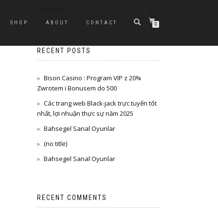
SHOP
ABOUT
CONTACT
0
RECENT POSTS
Bison Casino : Program VIP z 20%
Zwrotem i Bonusem do 500
Các trang web Black-jack trực tuyến tốt
nhất, lợi nhuận thực sự năm 2025
Bahsegel Sanal Oyunlar
(no title)
Bahsegel Sanal Oyunlar
RECENT COMMENTS