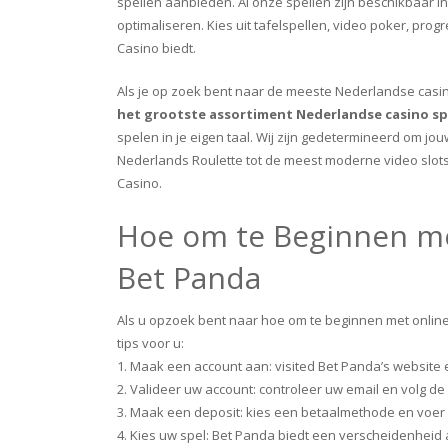
spellen aanbieden. Al onze spellen zijn beschikbaar i
optimaliseren. Kies uit tafelspellen, video poker, pr
Casino biedt.
Als je op zoek bent naar de meeste Nederlandse casino
het grootste assortiment Nederlandse casino sp
spelen in je eigen taal. Wij zijn gedetermineerd om jou
Nederlands Roulette tot de meest moderne video slot
Casino.
Hoe om te Beginnen me
Bet Panda
Als u opzoek bent naar hoe om te beginnen met online 
tips voor u:
1. Maak een account aan: visited Bet Panda’s website
2. Valideer uw account: controleer uw email en volg de
3. Maak een deposit: kies een betaalmethode en voer 
4. Kies uw spel: Bet Panda biedt een verscheidenheid a