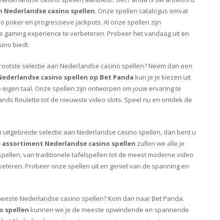
n Nederlandse casino spellen
. Onze spellen catalogus omvat
deo poker en progressieve jackpots. Al onze spellen zijn
e gaming experience te verbeteren. Probeer het vandaag uit en
ino biedt.
grootste selectie aan Nederlandse casino spellen? Neem dan een
Nederlandse casino spellen op Bet Panda
kun je je kiezen uit
 je eigen taal. Onze spellen zijn ontworpen om jouw ervaring te
lands Roulette tot de nieuwste video slots. Speel nu en ontdek de
n uitgebreide selectie aan Nederlandse casino spellen, dan bent u
 assortiment Nederlandse casino spellen
zullen we alle je
pellen, van traditionele tafelspellen tot de meest moderne video
rbeteren. Probeer onze spellen uit en geniet van de spanning en
meeste Nederlandse casino spellen? Kom dan naar Bet Panda.
o spellen
kunnen we je de meeste opwindende en spannende