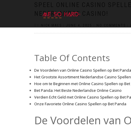
https://pin-up-cazino.kz/
pinap
lucky jet
pinup az
luckyjet
https://pin-up-oynay.com/
https://mostbet-play.kz/
pin up
SPEEL ONLINE CASINO SPELLE
NEDERLANDSE CASINO!
BY
NICK MAES
|
JUNE 4, 2025
|
NO COMMENTS
|
Table Of Contents
De Voordelen van Online Casino Spellen op Bet Pand
Het Grootste Assortiment Nederlandse Casino Spelle
Hoe om te Beginnen met Online Casino Spellen op Be
Bet Panda: Het Beste Nederlandse Online Casino
Verdien Echt Geld met Online Casino Spellen op Bet P
Onze Favoriete Online Casino Spellen op Bet Panda
De Voordelen van O