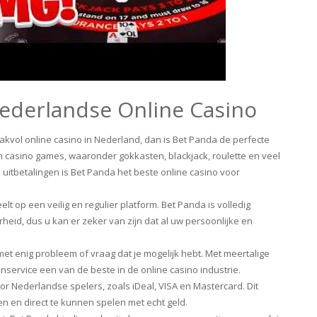
Nederlandse Online Casino
vol online casino in Nederland, dan is Bet Panda de perfecte
n casino games, waaronder gokkasten, blackjack, roulette en veel
 uitbetalingen is Bet Panda het beste online casino voor
elt op een veilig en regulier platform. Bet Panda is volledig
eid, dus u kan er zeker van zijn dat al uw persoonlijke en
 met enig probleem of vraag dat je mogelijk hebt. Met meertalige
service een van de beste in de online casino industrie.
r Nederlandse spelers, zoals iDeal, VISA en Mastercard. Dit
en en direct te kunnen spelen met echt geld.