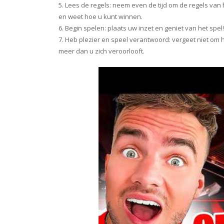
5. Lees de regels: neem even de tijd om de regels van 
en weet hoe u kunt winnen.
6. Begin spelen: plaats uw inzet en geniet van het spel!
7. Heb plezier en speel verantwoord: vergeet niet om 
meer dan u zich veroorlooft.