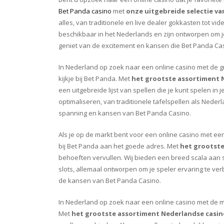
Bet Panda casino
met
onze uitgebreide selectie va
alles, van traditionele en live dealer gokkasten tot vi
beschikbaar in het Nederlands en zijn ontworpen om j
geniet van de excitement en kansen die Bet Panda Cas
In Nederland op zoek naar een online casino met de 
kijkje bij Bet Panda. Met
het grootste assortiment 
een uitgebreide lijst van spellen die je kunt spelen in
optimaliseren, van traditionele tafelspellen als Neder
spanning en kansen van Bet Panda Casino.
Als je op de markt bent voor een online casino met ee
bij Bet Panda aan het goede adres. Met
het grootste
behoeften vervullen. Wij bieden een breed scala aan s
slots, allemaal ontworpen om je speler ervaring te ve
de kansen van Bet Panda Casino.
In Nederland op zoek naar een online casino met de 
Met
het grootste assortiment Nederlandse casin