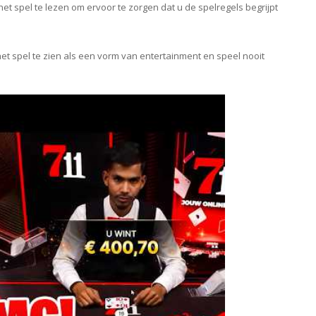
het spel te lezen om ervoor te zorgen dat u de spelregels begrijpt
het spel te zien als een vorm van entertainment en speel nooit