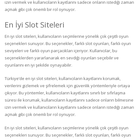
izin vermek ve kullanıcıların kayıtlarını sadece onların istediği zaman
açmak gibi çok önemli bir rol oynuyor.
En İyi Slot Siteleri
En iyi slot siteleri, kullanıcıların seçimlerine yönelik çok çeşitli oyun
seçenekleri sunuyor. Bu seçenekler, farklı slot oyunları, farklı oyun
seviyeleri ve farklı oyun parçacıkları içeriyor. Kullanıcılar, bu
seçeneklerden yararlanarak en sevdiği oyunları seçebilir ve
oyunlarını en iyi şekilde oynayabilir.
Türkiye’de en iyi slot siteleri, kullanıcıların kayıtlarını korumak,
verilerini gizlemek ve şifrelemek için güvenlik yöntemleriyle ortaya
çıkıyor. Bu yöntemler, kullanıcıların kayıtlarını sınırlı bir sıfırlaşma
süresi ile korumak, kullanıcıların kayıtlarını sadece onların bilmesine
izin vermek ve kullanıcıların kayıtlarını sadece onların istediği zaman
açmak gibi çok önemli bir rol oynuyor.
En iyi slot siteleri, kullanıcıların seçimlerine yönelik çok çeşitli oyun
seçenekleri sunuyor. Bu seçenekler, farklı slot oyunları, farklı oyun