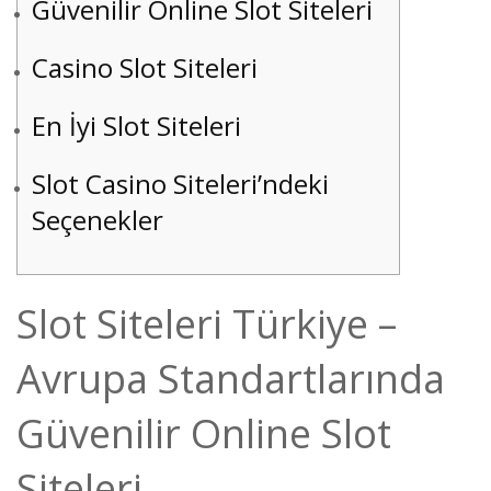
Güvenilir Online Slot Siteleri
Casino Slot Siteleri
En İyi Slot Siteleri
Slot Casino Siteleri’ndeki
Seçenekler
Slot Siteleri Türkiye –
Avrupa Standartlarında
Güvenilir Online Slot
Siteleri