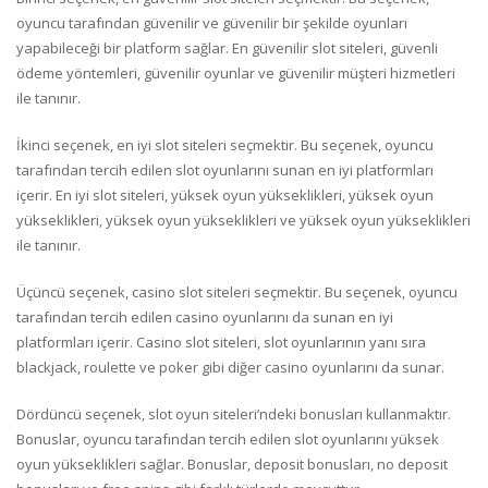
oyuncu tarafından güvenilir ve güvenilir bir şekilde oyunları
yapabileceği bir platform sağlar. En güvenilir slot siteleri, güvenli
ödeme yöntemleri, güvenilir oyunlar ve güvenilir müşteri hizmetleri
ile tanınır.
İkinci seçenek, en iyi slot siteleri seçmektir. Bu seçenek, oyuncu
tarafından tercih edilen slot oyunlarını sunan en iyi platformları
içerir. En iyi slot siteleri, yüksek oyun yükseklikleri, yüksek oyun
yükseklikleri, yüksek oyun yükseklikleri ve yüksek oyun yükseklikleri
ile tanınır.
Üçüncü seçenek, casino slot siteleri seçmektir. Bu seçenek, oyuncu
tarafından tercih edilen casino oyunlarını da sunan en iyi
platformları içerir. Casino slot siteleri, slot oyunlarının yanı sıra
blackjack, roulette ve poker gibi diğer casino oyunlarını da sunar.
Dördüncü seçenek, slot oyun siteleri’ndeki bonusları kullanmaktır.
Bonuslar, oyuncu tarafından tercih edilen slot oyunlarını yüksek
oyun yükseklikleri sağlar. Bonuslar, deposit bonusları, no deposit