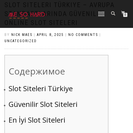
https://pin-up-cazino.kz/
pinap
lucky jet
pinup az
luckyjet
https://pin-up-oynay.com/
https://mostbet-play.kz/
pin up
SLOT SITELERI TÜRKIYE – AVRUPA
STANDARTLARINDA GÜVENILIR
TOGGLE
0
NAVIGATION
ONLINE SLOT SITELERI
BY
NICK MAES
|
APRIL 8, 2025
|
NO COMMENTS
|
UNCATEGORIZED
Содержимое
Slot Siteleri Türkiye
Güvenilir Slot Siteleri
En İyi Slot Siteleri