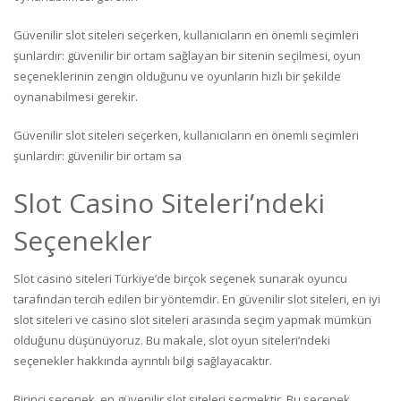
Güvenilir slot siteleri seçerken, kullanıcıların en önemli seçimleri
şunlardır: güvenilir bir ortam sağlayan bir sitenin seçilmesi, oyun
seçeneklerinin zengin olduğunu ve oyunların hızlı bir şekilde
oynanabilmesi gerekir.
Güvenilir slot siteleri seçerken, kullanıcıların en önemli seçimleri
şunlardır: güvenilir bir ortam sa
Slot Casino Siteleri’ndeki
Seçenekler
Slot casino siteleri Türkiye’de birçok seçenek sunarak oyuncu
tarafından tercih edilen bir yöntemdir. En güvenilir slot siteleri, en iyi
slot siteleri ve casino slot siteleri arasında seçim yapmak mümkün
olduğunu düşünüyoruz. Bu makale, slot oyun siteleri’ndeki
seçenekler hakkında ayrıntılı bilgi sağlayacaktır.
Birinci seçenek, en güvenilir slot siteleri seçmektir. Bu seçenek,