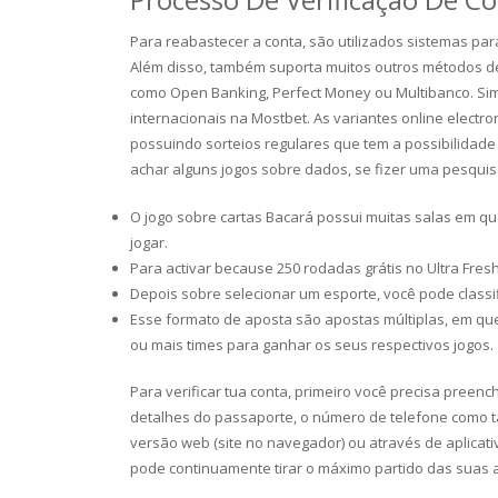
Para reabastecer a conta, são utilizados sistemas par
Além disso, também suporta muitos outros métodos de 
como Open Banking, Perfect Money ou Multibanco. Si
internacionais na Mostbet. As variantes online electr
possuindo sorteios regulares que tem a possibilida
achar alguns jogos sobre dados, se fizer uma pesquis
O jogo sobre cartas Bacará possui muitas salas em q
jogar.
Para activar because 250 rodadas grátis no Ultra Fres
Depois sobre selecionar um esporte, você pode classif
Esse formato de aposta são apostas múltiplas, em qu
ou mais times para ganhar os seus respectivos jogos.
Para verificar tua conta, primeiro você precisa preenc
detalhes do passaporte, o número de telefone como t
versão web (site no navegador) ou através de aplicati
pode continuamente tirar o máximo partido das suas 