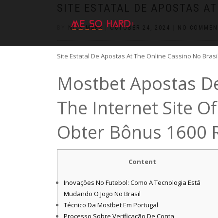
https://pin-up-cazino.kz/
pinap
lucky jet
pinup az
luckyjet
https://pin-up-oynay.com/
https://mostbet-play.kz/
pin up
SITE ESTATAL DE APOSTAS AT
BY
NICK MAES
|
OCTOBER 24, 2024
|
NO COMMEN
Site Estatal De Apostas At The Online Cassino No Brasi
Mostbet Apostas De
The Internet Site O
Obter Bônus 1600 R
Content
Inovações No Futebol: Como A Tecnologia Está
Mudando O Jogo No Brasil
Técnico Da Mostbet Em Portugal
Processo Sobre Verificação De Conta