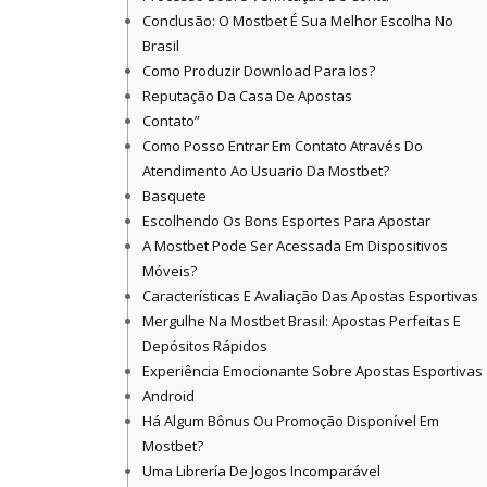
Conclusão: O Mostbet É Sua Melhor Escolha No
Brasil
Como Produzir Download Para Ios?
Reputação Da Casa De Apostas
Contato”
Como Posso Entrar Em Contato Através Do
Atendimento Ao Usuario Da Mostbet?
Basquete
Escolhendo Os Bons Esportes Para Apostar
A Mostbet Pode Ser Acessada Em Dispositivos
Móveis?
Características E Avaliação Das Apostas Esportivas
Mergulhe Na Mostbet Brasil: Apostas Perfeitas E
Depósitos Rápidos
Experiência Emocionante Sobre Apostas Esportivas
Android
Há Algum Bônus Ou Promoção Disponível Em
Mostbet?
Uma Librería De Jogos Incomparável