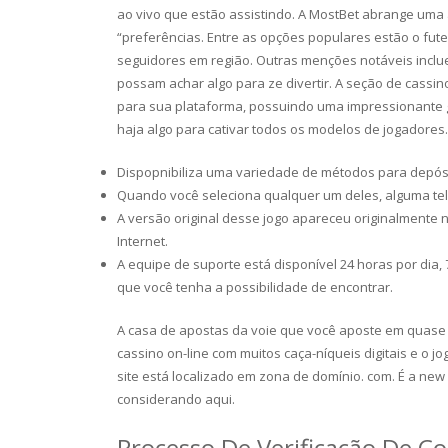
ao vivo que estão assistindo. A MostBet abrange uma
“preferências. Entre as opções populares estão o fu
seguidores em região. Outras menções notáveis inclue
possam achar algo para ze divertir. A seção de cassin
para sua plataforma, possuindo uma impressionante g
haja algo para cativar todos os modelos de jogadores.
Dispopnibiliza uma variedade de métodos para depósi
Quando você seleciona qualquer um deles, alguma tel
A versão original desse jogo apareceu originalmente
Internet.
A equipe de suporte está disponível 24 horas por dia
que você tenha a possibilidade de encontrar.
A casa de apostas da voie que você aposte em quase 
cassino on-line com muitos caça-níqueis digitais e o 
site está localizado em zona de domínio. com. É a ne
considerando aqui.
Processo De Verificação De C