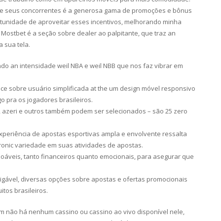
t de seus concorrentes é a generosa gama de promoções e bônus
rtunidade de aproveitar esses incentivos, melhorando minha
 Mostbet é a seção sobre dealer ao palpitante, que traz an
 sua tela.
do an intensidade weil NBA e weil NBB que nos faz vibrar em
e sobre usuário simplificada at the um design móvel responsivo
o pra os jogadores brasileiros.
, azeri e outros também podem ser selecionados – são 25 zero
periência de apostas esportivas ampla e envolvente ressalta
onic variedade em suas atividades de apostas.
zoáveis, tanto financeiros quanto emocionais, para asegurar que
igável, diversas opções sobre apostas e ofertas promocionais
tos brasileiros.
orém não há nenhum cassino ou cassino ao vivo disponível nele,