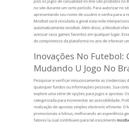
pois os jogos de casualidad on-line são proibidos no 
no site durante um certo período. Para autorizar no s
apresentando seu nome de usuário e senha para a red
Mostbet será vinculada a great esta rede interperson
automaticamente mostbet. Além disso, a Mostbet ofere
acessar seus games favoritos em qualquer lugar. Esse
do compromisso da plataforma no ano de oferecer uma
Inovações No Futebol: 
Mudando U Jogo No Bra
Pesquisar e verificar minuciosamente as credenciais 
quaisquer fundos ou informações pessoais. Sua conta
explore uma série de opções para jogos e apostas. Os
categorizada para incrementar an acessibilidade. Pro
realização de apostas simples electronic eficiente. 
promocionais e bônus, melhorando an experiência ger
fatores la cual contribuem para tal crescimento
mostb