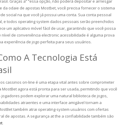
Brasil. Graças a” “essa opção, não poderá depositar e arriesgar
ite da odaie de apostas Mostbet, você precisa fornecer o sistema
e social na que você já possui uma conta. Sua conta pessoal
al, e todos operating system dados pessoais serão preenchidos
ce um aplicativo móvel fácil de usar, garantindo que você possa
 nível de conveniência electronic acessibilidade é alguma prova
 experiência de jogo perfeita para seus usuários.
Como A Tecnologia Está
sil
dos cassinos on-line é uma etapa vital antes sobre comprometer
 MostBet agora está pronta para ser usada, permitindo que você
 jogadores podem explorar uma natural biblioteca de jogos,
babilidades atraentes e uma interface amigável tornam a
O MostBet também atrai operating-system usuários com ofertas
al de apostas. A segurança at the a confiabilidade também são
et
.