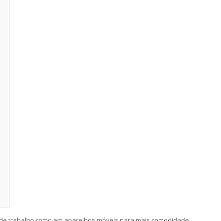
e de trabalho como em aparelhos móveis para mais comodidade.