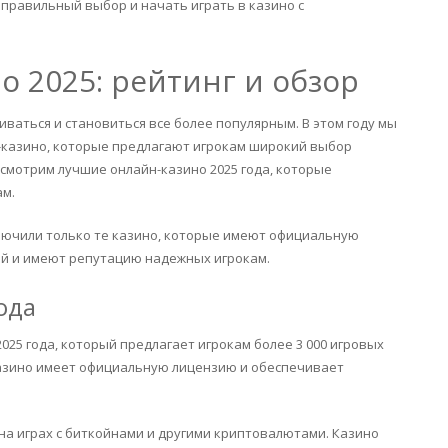
 правильный выбор и начать играть в казино с
 2025: рейтинг и обзор
иваться и становиться все более популярным. В этом году мы
казино, которые предлагают игрокам широкий выбор
ссмотрим лучшие онлайн-казино 2025 года, которые
ам.
ключили только те казино, которые имеют официальную
й и имеют репутацию надежных игрокам.
ода
 2025 года, который предлагает игрокам более 3 000 игровых
Казино имеет официальную лицензию и обеспечивает
ся на играх с биткойнами и другими криптовалютами. Казино