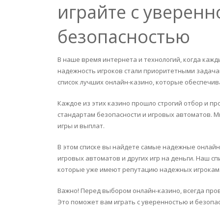
играйте с уверенн
безопасностью
В наше время интернета и технологий, когда кажд
надежность игроков стали приоритетными задачами
список лучших онлайн-казино, которые обеспечив
Каждое из этих казино прошло строгий отбор и пр
стандартам безопасности и игровых автоматов. М
игры и выплат.
В этом списке вы найдете самые надежные онлайн
игровых автоматов и других игр на деньги. Наш сп
которые уже имеют репутацию надежных игрокам
Важно! Перед выбором онлайн-казино, всегда пров
Это поможет вам играть с уверенностью и безопа