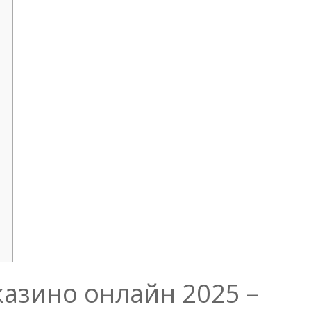
азино онлайн 2025 –