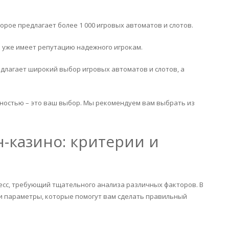
торое предлагает более 1 000 игровых автоматов и слотов.
ое уже имеет репутацию надежного игрокам.
предлагает широкий выбор игровых автоматов и слотов, а
сностью – это ваш выбор. Мы рекомендуем вам выбрать из
-казино: критерии и
есс, требующий тщательного анализа различных факторов. В
и параметры, которые помогут вам сделать правильный