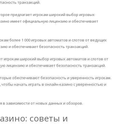
пасность транзакций.
которое предлагает игрокам широкий выбор игровых
Казино имеет официальную лицензию и обеспечивает
грокам более 1 000 игровых автоматов и слотов от ведущих
зию и обеспечивает безопасность транзакций.
гает игрокам широкий выбор игровых автоматов и слотов от
ую лицензию и обеспечивает безопасность транзакций.
которые обеспечивают безопасность и уверенность игрокам.
 чтобы начать играть в онлайн-казино с уверенностью и
я в зависимости от новых данных и обзоров.
казино: советы и