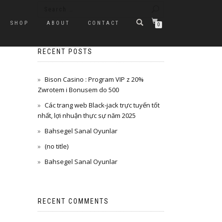
SHOP
ABOUT
CONTACT
0
RECENT POSTS
Bison Casino : Program VIP z 20%
Zwrotem i Bonusem do 500
Các trang web Black-jack trực tuyến tốt
nhất, lợi nhuận thực sự năm 2025
Bahsegel Sanal Oyunlar
(no title)
Bahsegel Sanal Oyunlar
RECENT COMMENTS