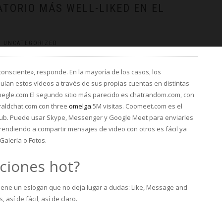
ATORIO MÁS WELL-LIKED EN EL
|
UNCATEGORIZED
consciente», responde. En la mayoría de los casos, los
uían estos vídeos a través de sus propias cuentas en distintas
megle.com El segundo sitio más parecido es chatrandom.com, con
eraldchat.com con three
omelga
.5M visitas. Coomeet.com es el
hub. Puede usar Skype, Messenger y Google Meet para enviarles
endiendo a compartir mensajes de video con otros es fácil ya
Galería o Fotos.
ciones hot?
tiene un eslogan que no deja lugar a dudas: Like, Message and
así de fácil, así de claro.