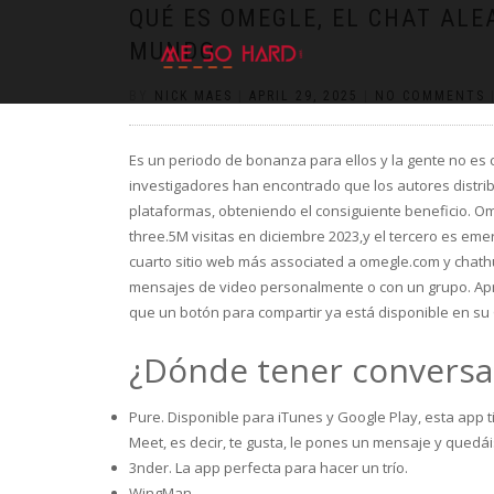
https://pin-up-cazino.kz/
pinap
lucky jet
pinup az
luckyjet
https://pin-up-oynay.com/
https://mostbet-play.kz/
pin up
QUÉ ES OMEGLE, EL CHAT ALE
MUNDO
BY
NICK MAES
|
APRIL 29, 2025
|
NO COMMENTS
Es un periodo de bonanza para ellos y la gente no es 
investigadores han encontrado que los autores distrib
plataformas, obteniendo el consiguiente beneficio. O
three.5M visitas en diciembre 2023,y el tercero es em
cuarto sitio web más associated a omegle.com y chat
mensajes de video personalmente o con un grupo. Apr
que un botón para compartir ya está disponible en su 
¿Dónde tener conversa
Pure. Disponible para iTunes y Google Play, esta app 
Meet, es decir, te gusta, le pones un mensaje y quedáis, 
3nder. La app perfecta para hacer un trío.
WingMan.