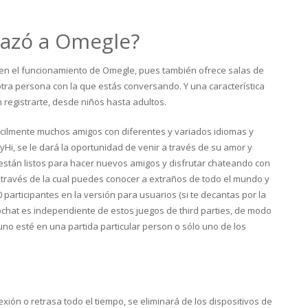
lazó a Omegle?
 en el funcionamiento de Omegle, pues también ofrece salas de
tra persona con la que estás conversando. Y una característica
registrarte, desde niños hasta adultos.
cilmente muchos amigos con diferentes y variados idiomas y
yHi, se le dará la oportunidad de venir a través de su amor y
 están listos para hacer nuevos amigos y disfrutar chateando con
a través de la cual puedes conocer a extraños de todo el mundo y
0 participantes en la versión para usuarios (si te decantas por la
eochat es independiente de estos juegos de third parties, de modo
no esté en una partida particular person o sólo uno de los
ión o retrasa todo el tiempo, se eliminará de los dispositivos de