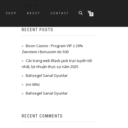
SHOP
ABOUT
CONTACT
0
RECENT POSTS
Bison Casino : Program VIP z 20%
Zwrotem i Bonusem do 500
Các trang web Black-jack trực tuyến tốt
nhất, lợi nhuận thực sự năm 2025
Bahsegel Sanal Oyunlar
(no title)
Bahsegel Sanal Oyunlar
RECENT COMMENTS