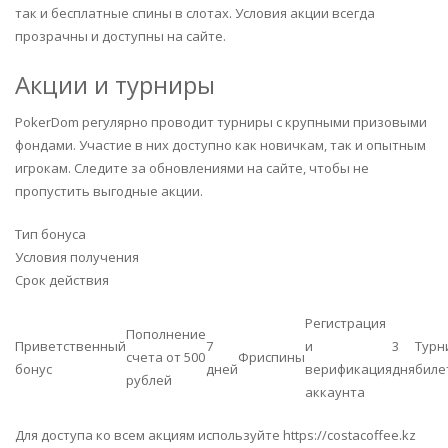
так и бесплатные спины в слотах. Условия акции всегда
прозрачны и доступны на сайте.
Акции и турниры
PokerDom регулярно проводит турниры с крупными призовыми
фондами. Участие в них доступно как новичкам, так и опытным
игрокам. Следите за обновлениями на сайте, чтобы не
пропустить выгодные акции.
Тип бонуса
Условия получения
Срок действия
Регистрация
Пополнение
Приветственный
7
и
3
Турн
счета от 500
Фриспины
бонус
дней
верификация
дня
биле
рублей
аккаунта
Для доступа ко всем акциям используйте https://costacoffee.kz