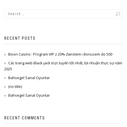
RECENT POSTS
Bison Casino : Program VIP z 20% Zwrotem i Bonusem do 500
Các trang web Black-jack trực tuyến tốt nhất, lợi nhuận thực sự năm
2025
Bahsegel Sanal Oyunlar
(no title)
Bahsegel Sanal Oyunlar
RECENT COMMENTS