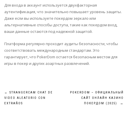
Для входа в аккаунт используется двухфакторная
аутентификация, что значительно повышает уровень защиты.
Даже если вы используете покердом зеркало или
альтернативные способы доступа, такие как покердом вход,
ваши данные остаются под надежной защитой.
Платформа регулярно проходит аудиты безопасности, чтобы
соответствовать международным стандартам. Это
гарантирует, что PokerDom остается безопасным местом для
игры в покер и других азартных развлечений.
Post
←
STRANGERCAM CHAT DE
POKERDOM – ОФИЦИАЛЬНЫЙ
VIDEO ALEATORIO CON
САЙТ ОНЛАЙН КАЗИНО
navigation
EXTRAÑOS
ПОКЕРДОМ (2025)
→