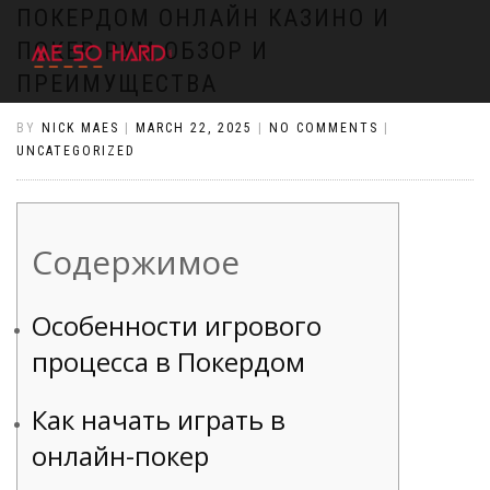
https://pin-up-cazino.kz/
pinap
lucky jet
pinup az
luckyjet
https://pin-up-oynay.com/
https://mostbet-play.kz/
pin up
ПОКЕРДОМ ОНЛАЙН КАЗИНО И
ПОКЕР РУМ ОБЗОР И
ПРЕИМУЩЕСТВА
BY
NICK MAES
|
MARCH 22, 2025
|
NO COMMENTS
|
UNCATEGORIZED
Содержимое
Особенности игрового
процесса в Покердом
Как начать играть в
онлайн-покер