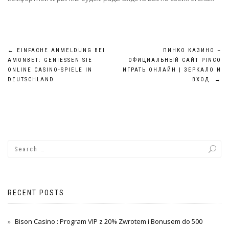
Post
←
EINFACHE ANMELDUNG BEI
ПИНКО КАЗИНО –
AMONBET: GENIESSEN SIE O
ОФИЦИАЛЬНЫЙ САЙТ PINCO
navigation
NLINE CASINO-SPIELE IN D
ИГРАТЬ ОНЛАЙН | ЗЕРКАЛО И
EUTSCHLAND
ВХОД
→
RECENT POSTS
Bison Casino : Program VIP z 20% Zwrotem i Bonusem do 500