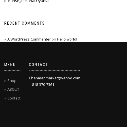
Bahsegel Sanal Oyunlar
RECENT COMMENTS
A WordPress Commenter
on
Hello world!
MENU
CONTACT
Chapmanmarket@yahoo.com
Shop
1-818-370-7361
ABOUT
Contact