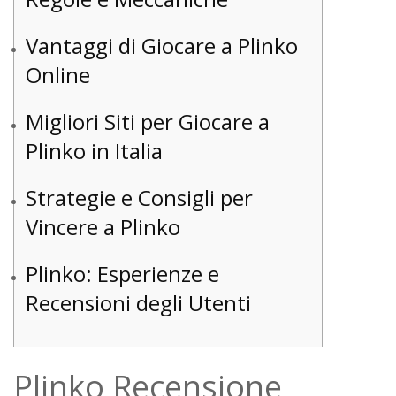
Vantaggi di Giocare a Plinko
Online
Migliori Siti per Giocare a
Plinko in Italia
Strategie e Consigli per
Vincere a Plinko
Plinko: Esperienze e
Recensioni degli Utenti
Plinko Recensione