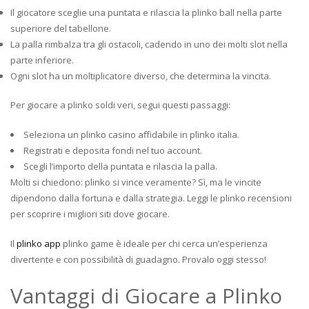
Il giocatore sceglie una puntata e rilascia la plinko ball nella parte
superiore del tabellone.
La palla rimbalza tra gli ostacoli, cadendo in uno dei molti slot nella
parte inferiore.
Ogni slot ha un moltiplicatore diverso, che determina la vincita.
Per giocare a plinko soldi veri, segui questi passaggi:
Seleziona un plinko casino affidabile in plinko italia.
Registrati e deposita fondi nel tuo account.
Scegli l’importo della puntata e rilascia la palla.
Molti si chiedono: plinko si vince veramente? Sì, ma le vincite
dipendono dalla fortuna e dalla strategia. Leggi le plinko recensioni
per scoprire i migliori siti dove giocare.
Il
plinko app
plinko game è ideale per chi cerca un’esperienza
divertente e con possibilità di guadagno. Provalo oggi stesso!
Vantaggi di Giocare a Plinko