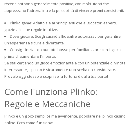
recensioni sono generalmente positive, con molti utenti che
apprezzano l’adrenalina e la possibilità di vincere premi consistenti.
Plinko game: Adatto sia ai principianti che ai giocatori esperti,
grazie alle sue regole intuitive.
Dove giocare: Scegli casinò affidabili e autorizzati per garantire
un’esperienza sicura e divertente.
Consigli: Inizia con puntate basse per familiarizzare con il gioco
prima di aumentare l’importo.
Se stai cercando un gioco emozionante e con un potenziale di vincita
interessante, il plinko è sicuramente una scelta da considerare.
Provalo oggi stesso e scopri se la fortuna è dalla tua parte!
Come Funziona Plinko:
Regole e Meccaniche
Plinko è un gioco semplice ma avvincente, popolare nei plinko casino
online. Ecco come funziona: