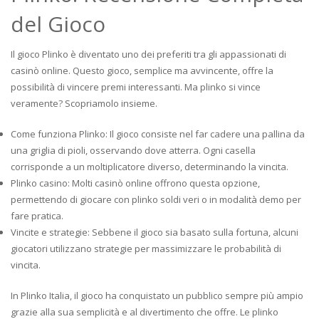
del Gioco
Il gioco Plinko è diventato uno dei preferiti tra gli appassionati di
casinò online. Questo gioco, semplice ma avvincente, offre la
possibilità di vincere premi interessanti. Ma plinko si vince
veramente? Scopriamolo insieme.
Come funziona Plinko: Il gioco consiste nel far cadere una pallina da
una griglia di pioli, osservando dove atterra. Ogni casella
corrisponde a un moltiplicatore diverso, determinando la vincita.
Plinko casino: Molti casinò online offrono questa opzione,
permettendo di giocare con plinko soldi veri o in modalità demo per
fare pratica.
Vincite e strategie: Sebbene il gioco sia basato sulla fortuna, alcuni
giocatori utilizzano strategie per massimizzare le probabilità di
vincita.
In Plinko Italia, il gioco ha conquistato un pubblico sempre più ampio
grazie alla sua semplicità e al divertimento che offre. Le plinko