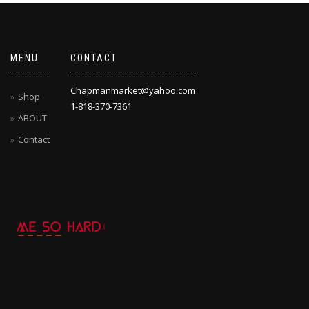
MENU
CONTACT
Chapmanmarket@yahoo.com
Shop
1-818-370-7361
ABOUT
Contact