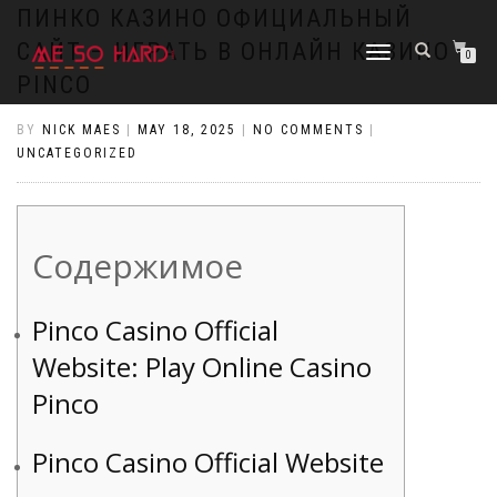
https://pin-up-cazino.kz/
pinap
lucky jet
pinup az
luckyjet
https://pin-up-oynay.com/
https://mostbet-play.kz/
pin up
ПИНКО КАЗИНО ОФИЦИАЛЬНЫЙ
САЙТ – ИГРАТЬ В ОНЛАЙН КАЗИНО
TOGGLE
0
NAVIGATION
PINCO
BY
NICK MAES
|
MAY 18, 2025
|
NO COMMENTS
|
UNCATEGORIZED
Содержимое
Pinco Casino Official
Website: Play Online Casino
Pinco
Pinco Casino Official Website