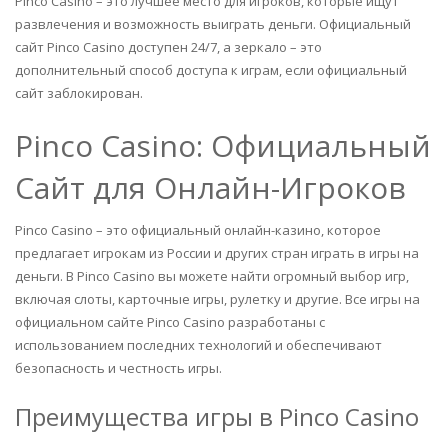
Pinco Casino – это лучшее место для игроков, которые ищут
развлечения и возможность выиграть деньги. Официальный
сайт Pinco Casino доступен 24/7, а зеркало – это
дополнительный способ доступа к играм, если официальный
сайт заблокирован.
Pinco Casino: Официальный
Сайт для Онлайн-Игроков
Pinco Casino – это официальный онлайн-казино, которое
предлагает игрокам из России и других стран играть в игры на
деньги. В Pinco Casino вы можете найти огромный выбор игр,
включая слоты, карточные игры, рулетку и другие. Все игры на
официальном сайте Pinco Casino разработаны с
использованием последних технологий и обеспечивают
безопасность и честность игры.
Преимущества игры в Pinco Casino