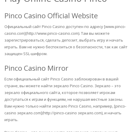
Pinco Casino Official Website
Официальный сайт Pinco Casino доступен по адресу [www.pinco-
casino.com](http://www.pinco-casino.com). Там вы можете
зарегистрироваться, сделать депозит, выбрать игру и начать
играть. Вам не нужно беспокоиться о безопасности, так как сайт
защищен SSL-шифром.
Pinco Casino Mirror
Если официальный сайт Pinco Casino заблокирован в вашей
стране, вы можете найти зеркало Pinco Casino. Зеркало – это
зеркало официального сайта, которое позволяет игрокам
доступаться к играм и функциям, не нарушая местные законы.
Вам нужно только найти зеркало Pinco Casino, например, [pinco-
casino зеркало.com](http://pinco-casino зеркало.com), и начать
играть.