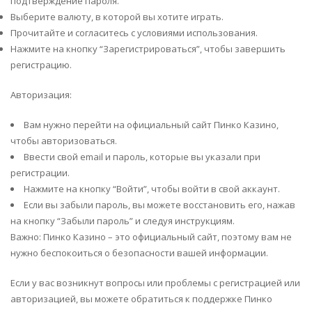
подтверждение пароля.
Выберите валюту, в которой вы хотите играть.
Прочитайте и согласитесь с условиями использования.
Нажмите на кнопку “Зарегистрироваться”, чтобы завершить
регистрацию.
Авторизация:
Вам нужно перейти на официальный сайт Пинко Казино,
чтобы авторизоваться.
Ввести свой email и пароль, которые вы указали при
регистрации.
Нажмите на кнопку “Войти”, чтобы войти в свой аккаунт.
Если вы забыли пароль, вы можете восстановить его, нажав
на кнопку “Забыли пароль” и следуя инструкциям.
Важно: Пинко Казино – это официальный сайт, поэтому вам не
нужно беспокоиться о безопасности вашей информации.
Если у вас возникнут вопросы или проблемы с регистрацией или
авторизацией, вы можете обратиться к поддержке Пинко