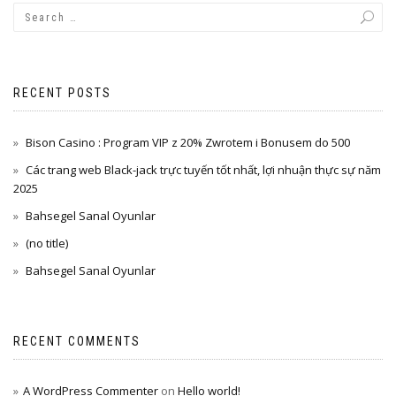
RECENT POSTS
Bison Casino : Program VIP z 20% Zwrotem i Bonusem do 500
Các trang web Black-jack trực tuyến tốt nhất, lợi nhuận thực sự năm
2025
Bahsegel Sanal Oyunlar
(no title)
Bahsegel Sanal Oyunlar
RECENT COMMENTS
A WordPress Commenter
on
Hello world!