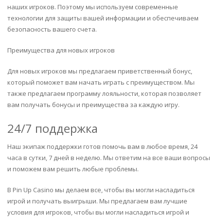
наших игроков. Поэтому мы используем современные
технологии для защиты вашей информации и обеспечиваем
безопасность вашего счета.
Преимущества для новых игроков
Для новых игроков мы предлагаем приветственный бонус,
который поможет вам начать играть с преимуществом. Мы
также предлагаем программу лояльности, которая позволяет
вам получать бонусы и преимущества за каждую игру.
24/7 поддержка
Наш экипаж поддержки готов помочь вам в любое время, 24
часа в сутки, 7 дней в неделю. Мы ответим на все ваши вопросы
и поможем вам решить любые проблемы.
В Pin Up Casino мы делаем все, чтобы вы могли насладиться
игрой и получать выигрыши. Мы предлагаем вам лучшие
условия для игроков, чтобы вы могли насладиться игрой и