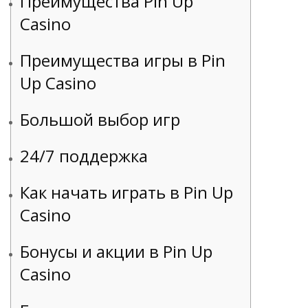
Преимущества Pin Up
Casino
Преимущества игры в Pin
Up Casino
Большой выбор игр
24/7 поддержка
Как начать играть в Pin Up
Casino
Бонусы и акции в Pin Up
Casino