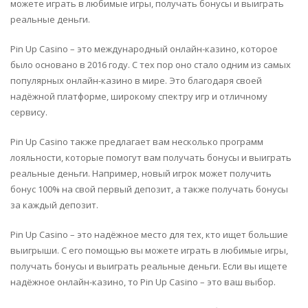
можете играть в любимые игры, получать бонусы и выиграть
реальные деньги.
Pin Up Casino – это международный онлайн-казино, которое
было основано в 2016 году. С тех пор оно стало одним из самых
популярных онлайн-казино в мире. Это благодаря своей
надёжной платформе, широкому спектру игр и отличному
сервису.
Pin Up Casino также предлагает вам несколько программ
лояльности, которые помогут вам получать бонусы и выиграть
реальные деньги. Например, новый игрок может получить
бонус 100% на свой первый депозит, а также получать бонусы
за каждый депозит.
Pin Up Casino – это надёжное место для тех, кто ищет большие
выигрыши. С его помощью вы можете играть в любимые игры,
получать бонусы и выиграть реальные деньги. Если вы ищете
надёжное онлайн-казино, то Pin Up Casino – это ваш выбор.