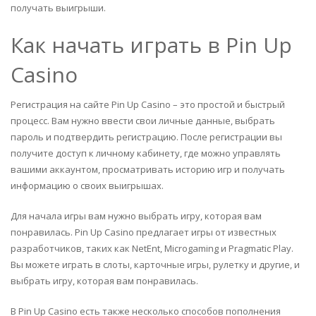
получать выигрыши.
Как начать играть в Pin Up
Casino
Регистрация на сайте Pin Up Casino – это простой и быстрый
процесс. Вам нужно ввести свои личные данные, выбрать
пароль и подтвердить регистрацию. После регистрации вы
получите доступ к личному кабинету, где можно управлять
вашими аккаунтом, просматривать историю игр и получать
информацию о своих выигрышах.
Для начала игры вам нужно выбрать игру, которая вам
понравилась. Pin Up Casino предлагает игры от известных
разработчиков, таких как NetEnt, Microgaming и Pragmatic Play.
Вы можете играть в слоты, карточные игры, рулетку и другие, и
выбрать игру, которая вам понравилась.
В Pin Up Casino есть также несколько способов пополнения