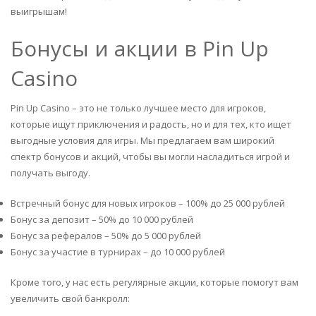
выигрышам!
Бонусы и акции в Pin Up
Casino
Pin Up Casino – это не только лучшее место для игроков,
которые ищут приключения и радость, но и для тех, кто ищет
выгодные условия для игры. Мы предлагаем вам широкий
спектр бонусов и акций, чтобы вы могли насладиться игрой и
получать выгоду.
Встречный бонус для новых игроков – 100% до 25 000 рублей
Бонус за депозит – 50% до 10 000 рублей
Бонус за рефералов – 50% до 5 000 рублей
Бонус за участие в турнирах – до 10 000 рублей
Кроме того, у нас есть регулярные акции, которые помогут вам
увеличить свой банкролл: