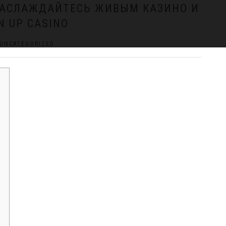
НАСЛАЖДАЙТЕСЬ ЖИВЫМ КАЗИНО И
 UP CASINO
UNCATEGORIZED