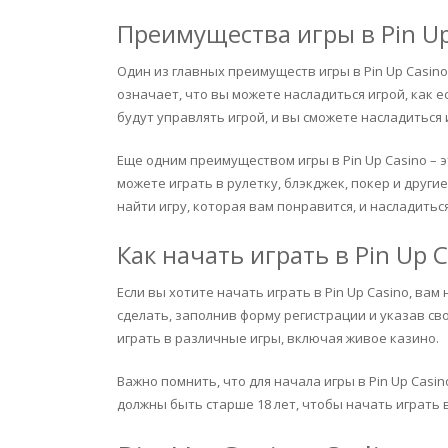
Преимущества игры в Pin Up
Один из главных преимуществ игры в Pin Up Casin
означает, что вы можете насладиться игрой, как 
будут управлять игрой, и вы сможете насладиться 
Еще одним преимуществом игры в Pin Up Casino – э
можете играть в рулетку, блэкджек, покер и други
найти игру, которая вам понравится, и насладиться
Как начать играть в Pin Up C
Если вы хотите начать играть в Pin Up Casino, вам
сделать, заполнив форму регистрации и указав с
играть в различные игры, включая живое казино.
Важно помнить, что для начала игры в Pin Up Casin
должны быть старше 18 лет, чтобы начать играть в 