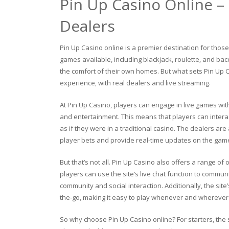
Pin Up Casino Online – 
Dealers
Pin Up Casino online is a premier destination for those
games available, including blackjack, roulette, and ba
the comfort of their own homes. But what sets Pin Up C
experience, with real dealers and live streaming.
At Pin Up Casino, players can engage in live games with
and entertainment. This means that players can interac
as if they were in a traditional casino. The dealers a
player bets and provide real-time updates on the gam
But that’s not all. Pin Up Casino also offers a range 
players can use the site’s live chat function to commun
community and social interaction. Additionally, the sit
the-go, making it easy to play whenever and wherever
So why choose Pin Up Casino online? For starters, the s