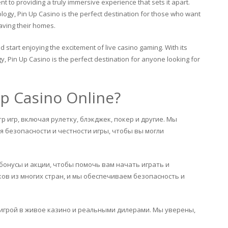
ent to providing a truly immersive experience that sets it apart.
logy, Pin Up Casino is the perfect destination for those who want
eaving their homes.
 start enjoying the excitement of live casino gaming. With its
, Pin Up Casino is the perfect destination for anyone looking for
p Casino Online?
 игр, включая рулетку, блэкджек, покер и другие. Мы
 безопасности и честности игры, чтобы вы могли
бонусы и акции, чтобы помочь вам начать играть и
ков из многих стран, и мы обеспечиваем безопасность и
я игрой в живое казино и реальными дилерами. Мы уверены,