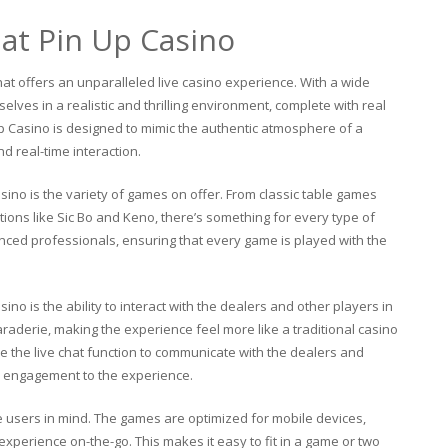
 at Pin Up Casino
hat offers an unparalleled live casino experience. With a wide
lves in a realistic and thrilling environment, complete with real
Up Casino is designed to mimic the authentic atmosphere of a
nd real-time interaction.
sino is the variety of games on offer. From classic table games
ptions like Sic Bo and Keno, there’s something for every type of
enced professionals, ensuring that every game is played with the
ino is the ability to interact with the dealers and other players in
aderie, making the experience feel more like a traditional casino
e the live chat function to communicate with the dealers and
d engagement to the experience.
le users in mind. The games are optimized for mobile devices,
experience on-the-go. This makes it easy to fit in a game or two