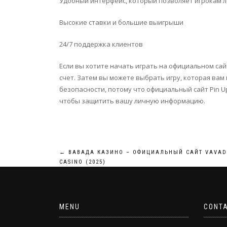
Удобный интерфейс, который позволяет игрокам л
Высокие ставки и большие выигрыши
24/7 поддержка клиентов
Если вы хотите начать играть на официальном сай
счет. Затем вы можете выбрать игру, которая вам 
безопасности, потому что официальный сайт Pin U
чтобы защитить вашу личную информацию.
Post
←
ВАВАДА КАЗИНО – ОФИЦИАЛЬНЫЙ САЙТ VAVA
CASINO (2025)
navigation
MENU
CONT