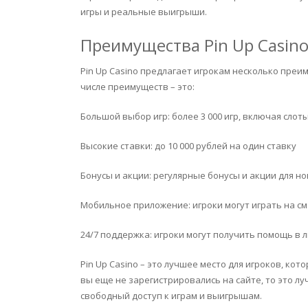
игры и реальные выигрыши.
Преимущества Pin Up Casin
Pin Up Casino предлагает игрокам несколько преи
числе преимуществ – это:
Большой выбор игр: более 3 000 игр, включая слоты
Высокие ставки: до 10 000 рублей на один ставку
Бонусы и акции: регулярные бонусы и акции для н
Мобильное приложение: игроки могут играть на с
24/7 поддержка: игроки могут получить помощь в 
Pin Up Casino – это лучшее место для игроков, к
вы еще не зарегистрировались на сайте, то это луч
свободный доступ к играм и выигрышам.