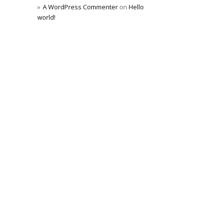
A WordPress Commenter
on
Hello
world!