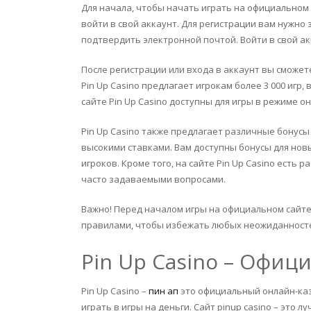
Для начала, чтобы начать играть на официальном 
войти в свой аккаунт. Для регистрации вам нужно
подтвердить электронной почтой. Войти в свой ак
После регистрации или входа в аккаунт вы сможете
Pin Up Casino предлагает игрокам более 3 000 игр,
сайте Pin Up Casino доступны для игры в режиме о
Pin Up Casino также предлагает различные бонусы 
высокими ставками. Вам доступны бонусы для новы
игроков. Кроме того, на сайте Pin Up Casino есть 
часто задаваемыми вопросами.
Важно! Перед началом игры на официальном сайте 
правилами, чтобы избежать любых неожиданност
Pin Up Casino – Офиц
Pin Up Casino –
пин ап
это официальный онлайн-кази
играть в игры на деньги. Сайт pinup casino – это