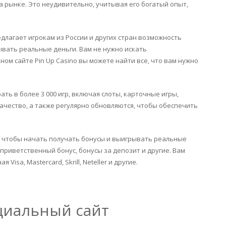
 рынке. Это неудивительно, учитывая его богатый опыт,
едлагает игрокам из России и других стран возможность
ывать реальные деньги. Вам не нужно искать
ом сайте Pin Up Casino вы можете найти все, что вам нужно
ать в более 3 000 игр, включая слоты, карточные игры,
качество, а также регулярно обновляются, чтобы обеспечить
o, чтобы начать получать бонусы и выигрывать реальные
приветственный бонус, бонусы за депозит и другие. Вам
isa, Mastercard, Skrill, Neteller и другие.
циальный сайт