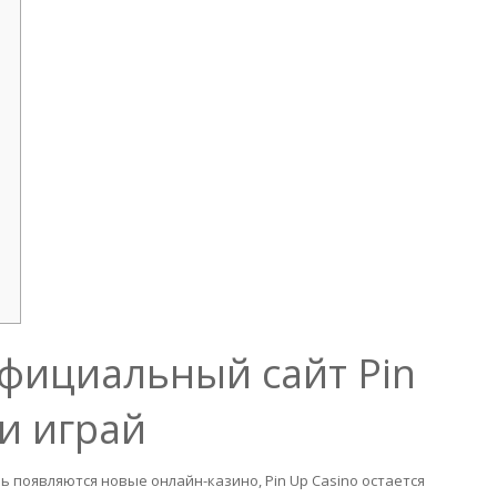
Официальный сайт Pin
 и играй
ь появляются новые онлайн-казино, Pin Up Casino остается