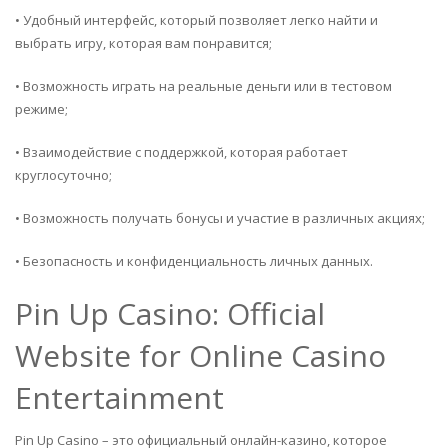
• Удобный интерфейс, который позволяет легко найти и
выбрать игру, которая вам понравится;
• Возможность играть на реальные деньги или в тестовом
режиме;
• Взаимодействие с поддержкой, которая работает
круглосуточно;
• Возможность получать бонусы и участие в различных акциях;
• Безопасность и конфиденциальность личных данных.
Pin Up Casino: Official
Website for Online Casino
Entertainment
Pin Up Casino – это официальный онлайн-казино, которое