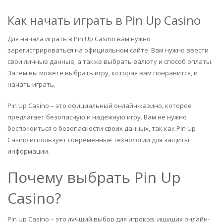
Как начать играть в Pin Up Casino
Для начала играть в Pin Up Casino вам нужно
зарегистрироваться на официальном сайте. Вам нужно ввести
свои личные данные, а также выбрать валюту и способ оплаты.
Затем вы можете выбрать игру, которая вам понравится, и
начать играть.
Pin Up Casino – это официальный онлайн-казино, которое
предлагает безопасную и надежную игру. Вам не нужно
беспокоиться о безопасности своих данных, так как Pin Up
Casino использует современные технологии для защиты
информации.
Почему выбрать Pin Up
Casino?
Pin Up Casino – это лучший выбор для игроков, ищущих онлайн-