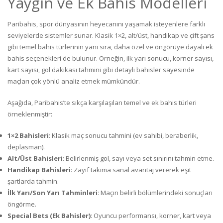
Yaygın ve Ek Bahis Modelleri
Paribahis, spor dünyasının heyecanını yaşamak isteyenlere farklı
seviyelerde sistemler sunar. Klasik 1×2, alt/üst, handikap ve çift şans
gibi temel bahis türlerinin yanı sıra, daha özel ve öngörüye dayalı ek
bahis seçenekleri de bulunur. Örneğin, ilk yarı sonucu, korner sayısı,
kart sayısı, gol dakikası tahmini gibi detaylı bahisler sayesinde
maçları çok yönlü analiz etmek mümkündür.
Aşağıda, Paribahis’te sıkça karşılaşılan temel ve ek bahis türleri
örneklenmiştir:
1×2 Bahisleri
: Klasik maç sonucu tahmini (ev sahibi, beraberlik,
deplasman).
Alt/Üst Bahisleri
: Belirlenmiş gol, sayı veya set sınırını tahmin etme.
Handikap Bahisleri
: Zayıf takıma sanal avantaj vererek eşit
şartlarda tahmin.
İlk Yarı/Son Yarı Tahminleri
: Maçın belirli bölümlerindeki sonuçları
öngörme.
Special Bets (Ek Bahisler)
: Oyuncu performansı, korner, kart veya