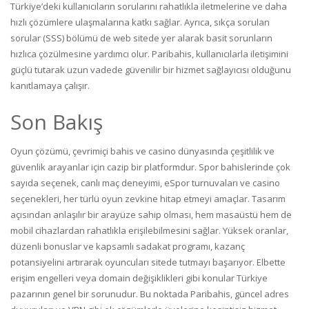
Türkiye’deki kullanıcıların sorularını rahatlıkla iletmelerine ve daha
hızlı çözümlere ulaşmalarına katkı sağlar. Ayrıca, sıkça sorulan
sorular (SSS) bölümü de web sitede yer alarak basit sorunların
hızlıca çözülmesine yardımcı olur. Paribahis, kullanıcılarla iletişimini
güçlü tutarak uzun vadede güvenilir bir hizmet sağlayıcısı olduğunu
kanıtlamaya çalışır.
Son Bakış
Oyun çözümü, çevrimiçi bahis ve casino dünyasında çeşitlilik ve
güvenlik arayanlar için cazip bir platformdur. Spor bahislerinde çok
sayıda seçenek, canlı maç deneyimi, eSpor turnuvaları ve casino
seçenekleri, her türlü oyun zevkine hitap etmeyi amaçlar. Tasarım
açısından anlaşılır bir arayüze sahip olması, hem masaüstü hem de
mobil cihazlardan rahatlıkla erişilebilmesini sağlar. Yüksek oranlar,
düzenli bonuslar ve kapsamlı sadakat programı, kazanç
potansiyelini artırarak oyuncuları sitede tutmayı başarıyor. Elbette
erişim engelleri veya domain değişiklikleri gibi konular Türkiye
pazarının genel bir sorunudur. Bu noktada Paribahis, güncel adres