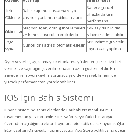
Özellik
Avantajı
Sınırlamalar
Sadece güncel
Hızlı
Bahis kuponu oluşturma veya
cihazlarda tam
Yükleme
casino oyunlarına katılma hızlanır
performans
Maç sonuçları, oran güncellemeleri
Çok sayıda bildirim
Bildirimler
ve bonus duyuruları anlık iletilir
rahatsız edici olabilir
Engel
APK indirme güvenilir
Güncel giriş adresi otomatik eşleşir
Aşma
kaynaktan yapılmalı
Oyun severler, uygulamayı telefonlarına yüklerken gerekli izinleri
vermeli ve kaynağın güvenilir olmasına özen göstermelidir. Bu
sayede hem oyun keyfini sorunsuz şekilde yaşayabilir hem de
yüksek performanstan yararlanabilirler.
IOS İçin Bahis Sistemi
iPhone sistemine sahip olanlar da Paribahis’in mobil uyumlu
tasarımından yararlanabilir. Site, Safari veya farklı bir tarayıcı
üzerinden açıldığında ekran boyutuna otomatik olarak uyum sağlar.
Eğer özel bir iOS uygulaması mevcutsa, App Store politikasına uygun