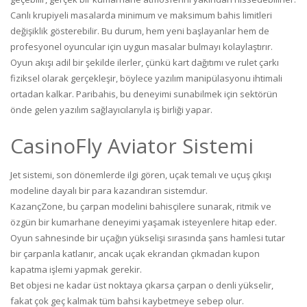
Canlı krupiyeli masalarda minimum ve maksimum bahis limitleri
değişiklik gösterebilir. Bu durum, hem yeni başlayanlar hem de
profesyonel oyuncular için uygun masalar bulmayı kolaylaştırır.
Oyun akışı adil bir şekilde ilerler, çünkü kart dağıtımı ve rulet çarkı
fiziksel olarak gerçekleşir, böylece yazılım manipülasyonu ihtimali
ortadan kalkar. Paribahis, bu deneyimi sunabilmek için sektörün
önde gelen yazılım sağlayıcılarıyla iş birliği yapar.
CasinoFly Aviator Sistemi
Jet sistemi, son dönemlerde ilgi gören, uçak temalı ve uçuş çıkışı
modeline dayalı bir para kazandıran sistemdur.
KazançZone, bu çarpan modelini bahisçilere sunarak, ritmik ve
özgün bir kumarhane deneyimi yaşamak isteyenlere hitap eder.
Oyun sahnesinde bir uçağın yükselişi sırasında şans hamlesi tutar
bir çarpanla katlanır, ancak uçak ekrandan çıkmadan kupon
kapatma işlemi yapmak gerekir.
Bet objesi ne kadar üst noktaya çıkarsa çarpan o denli yükselir,
fakat çok geç kalmak tüm bahsi kaybetmeye sebep olur.