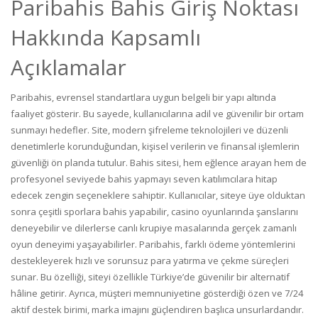
Paribahis Bahis Giriş Noktası
Hakkında Kapsamlı
Açıklamalar
Paribahis, evrensel standartlara uygun belgeli bir yapı altında
faaliyet gösterir. Bu sayede, kullanıcılarına adil ve güvenilir bir ortam
sunmayı hedefler. Site, modern şifreleme teknolojileri ve düzenli
denetimlerle korunduğundan, kişisel verilerin ve finansal işlemlerin
güvenliği ön planda tutulur. Bahis sitesi, hem eğlence arayan hem de
profesyonel seviyede bahis yapmayı seven katılımcılara hitap
edecek zengin seçeneklere sahiptir. Kullanıcılar, siteye üye olduktan
sonra çeşitli sporlara bahis yapabilir, casino oyunlarında şanslarını
deneyebilir ve dilerlerse canlı krupiye masalarında gerçek zamanlı
oyun deneyimi yaşayabilirler. Paribahis, farklı ödeme yöntemlerini
destekleyerek hızlı ve sorunsuz para yatırma ve çekme süreçleri
sunar. Bu özelliği, siteyi özellikle Türkiye’de güvenilir bir alternatif
hâline getirir. Ayrıca, müşteri memnuniyetine gösterdiği özen ve 7/24
aktif destek birimi, marka imajını güçlendiren başlıca unsurlardandır.