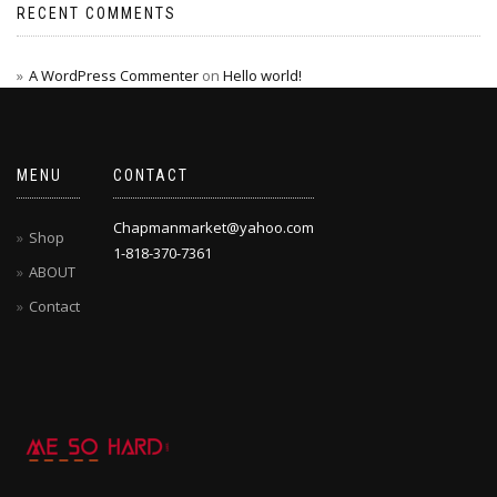
RECENT COMMENTS
A WordPress Commenter
on
Hello world!
MENU
CONTACT
Chapmanmarket@yahoo.com
Shop
1-818-370-7361
ABOUT
Contact