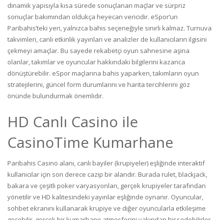
dinamik yapısıyla kısa sürede sonuçlanan maçlar ve sürpriz
sonuçlar bakımından oldukça heyecan vericidir. eSpor’un
Paribahis’teki yeri, yalnızca bahis seçeneğiyle sınırlı kalmaz. Turnuva
takvimleri, canlı etkinlik yayınları ve analizler de kullanıcıların ilgisini
çekmeyi amaçlar. Bu sayede rekabetçi oyun sahnesine aşina
olanlar, takımlar ve oyuncular hakkındaki bilgilerini kazanca
dönüştürebilir. eSpor maçlarına bahis yaparken, takımların oyun
stratejilerini, güncel form durumlarını ve harita tercihlerini göz
önünde bulundurmak önemlidir.
HD Canlı Casino ile
CasinoTime Kumarhane
Paribahis Casino alanı, canlı bayiler (krupiyeler) eşliğinde interaktif
kullanıcılar için son derece cazip bir alandır. Burada rulet, blackjack,
bakara ve çeşitli poker varyasyonları, gerçek krupiyeler tarafından
yönetilir ve HD kalitesindeki yayınlar eşliğinde oynanır. Oyuncular,
sohbet ekranını kullanarak krupiye ve diğer oyuncularla etkileşime
geçebilir, gerçek bir kumarhane atmosferini yakından hissedebilirler.