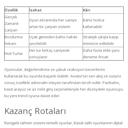
Özellik
İzahat
Kârı
Gerçek
Oyun ekranında her saniye
Bahis hızlıca
Zamanlı
artan bir çarpan sistemi
katlanabilir
Çarpan
Bozdurma
Uçak gitmeden bahis nakde
Stratejik çıkışla kayıp
İmkanı
çevrilebilir
minimize edilebilir
Her tur birkaç saniyede
Daha fazla elde şans
Hızlı Turlar
sonuçlanır
deneme fırsatı
Oyuncular, değerlendirme ve çabuk reaksiyon becerilerini
kullanarak bu oyunda başarılı olabilir. Aviator’un seri akış ve sürpriz
sonuç özellikle adrenalin isteyen tarafından tercih edilir. Paribahis,
basit arayüz ve az riskli giriş seçenekleriyle her düzeydeki oyuncuyu
bu yeni trend oyuna davet eder.
Kazanç Rotaları
Rastgele tahmin sistemi temelli oyunlar, klasik talih oyunlarının dijital