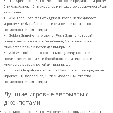
Free Spins – это слот от NetEnt, который предлагает игрокам
5-ти барабанов, 10-ти символов и множество возможностей для
выигрыша.
Wild Blood – это слот от Yggdrasil, который предлагает
игрокам 5-ти барабанов, 10-ти символов и множество
возможностей для выигрыша.
Golden Grimoire – это слот от Push Gaming, который
предлагает игрокам 5-ти барабанов, 10-ти символов и
множество возможностей для выигрыша.
Wild Wild Riches – это слот от Microgaming, который
предлагает игрокам 5-ти барабанов, 10-ти символов и
множество возможностей для выигрыша.
Book of Cleopatra – это слот от Playson, который предлагает
игрокам 5-ти барабанов, 10-ти символов и множество
возможностей для выигрыша.
Лучшие игровые автоматы с
джекпотами
Mega Moolah – это слот от Microgaming, который предлагает