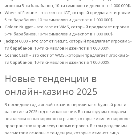
игрокам 5-ти барабанов, 10-ти символов и джекпот в 1 000 000$.
Wheel of Fortune – это слот от IGT, который предлагает игрокам
5-ти барабанов, 10-ти символов и джекпот в 1 000 000$.
Golden Nugget – это слот от WMS, который предлагает игрокам
5-ти барабанов, 10-ти символов и джекпот в 1 000 000$.
Jackpot 6000 – это слот от NetEnt, который предлагает игрокам 5-
ти барабанов, 10-ти символов и джекпот в 1 000 000$.
Cosmic Cash – это слот от WMS, который предлагает игрокам 5-
ти барабанов, 10-ти символов и джекпот в 1 000 000$.
Новые тенденции в
онлайн-казино 2025
В последние годы онлайн-казино переживают бурный рост и
развитие, и 2025 год не исключение. В этом году мы ожидаем
появления новых игроков на рынке, которые изменят игровое
пространство и привлекут новых игроков. В этом разделе мы
рассмотрим основные тенденции, которые изменят лицо