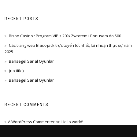
RECENT POSTS
Bison Casino : Program VIP z 20% Zwrotem i Bonusem do 500
Các trang web Black-jack trực tuyến tốt nhất, lợi nhuận thực sự năm
2025
Bahsegel Sanal Oyunlar
(no title)
Bahsegel Sanal Oyunlar
RECENT COMMENTS
A WordPress Commenter
on
Hello world!