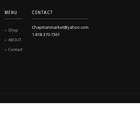
MENU
CONTACT
Chapmanmarket@yahoo.com
Shop
1-818-370-7361
ABOUT
Contact