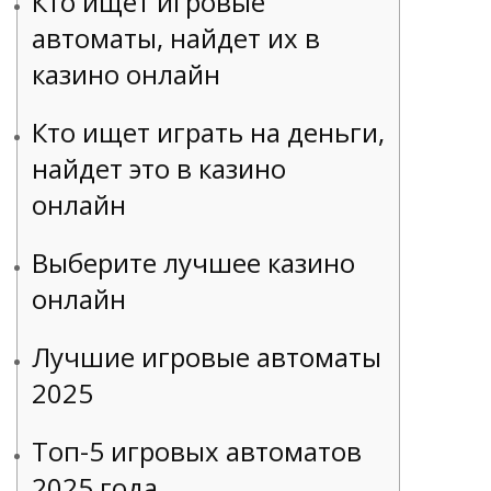
Кто ищет игровые
автоматы, найдет их в
казино онлайн
Кто ищет играть на деньги,
найдет это в казино
онлайн
Выберите лучшее казино
онлайн
Лучшие игровые автоматы
2025
Топ-5 игровых автоматов
2025 года