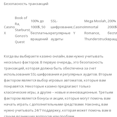
Безопасность транзакций
Book of
100% до
SSL-
Mega Moolah,
200%
Ra,
Casino
1000$, 50
шифрование,
Casino
Immortal
2000$
Starburst,
X
бесплатных
регулярные
Y
Romance,
бесп
Gonzo’s
вращений
аудиты
Thunderstruck
вращ
Quest
Когда вы выбираете казино онлайн, вам нужно учитывать
несколько факторов. В первую очередь, это безопасность
транзакций, которая должна быть обеспечена за счет
использования SSL-шифрования и регулярных аудитов. Вторым
фактором является выбор игровых автоматов, которые вам
понравятся. Некоторые казино предлагают только
классические игры, а другие – новые и инновационные. Третьим
фактором является бонусы и акции, которые могут помочь вам
начать играть с дополнительными средствами. Наконец, вам
нужно учитывать 24/7 поддержку, которая может помочь вам в
случае возникших вопросов или проблем.