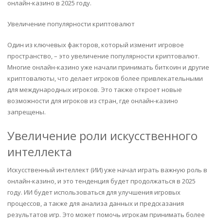
онлайн-казино в 2025 году.
Увеличение популярности криптовалют
Один из ключевых факторов, который изменит игровое
пространство, – это увеличение популярности криптовалют.
Многие онлайн-казино уже начали принимать биткоин и другие
криптовалюты, что делает игроков более привлекательными
для международных игроков. Это также откроет новые
возможности для игроков из стран, где онлайн-казино
запрещены.
Увеличение роли искусственного
интеллекта
Искусственный интеллект (ИИ) уже начал играть важную роль в
онлайн-казино, и это тенденция будет продолжаться в 2025
году. ИИ будет использоваться для улучшения игровых
процессов, а также для анализа данных и предсказания
результатов игр. Это может помочь игрокам принимать более