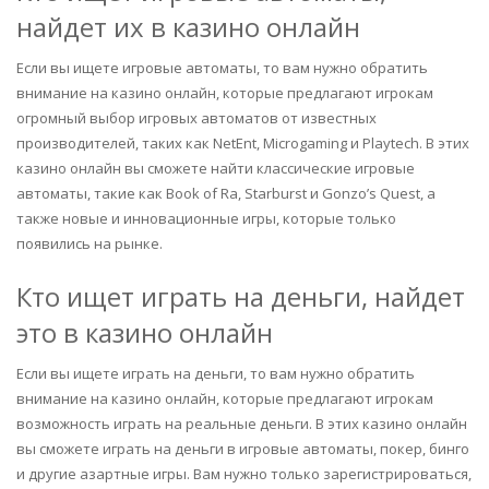
найдет их в казино онлайн
Если вы ищете игровые автоматы, то вам нужно обратить
внимание на казино онлайн, которые предлагают игрокам
огромный выбор игровых автоматов от известных
производителей, таких как NetEnt, Microgaming и Playtech. В этих
казино онлайн вы сможете найти классические игровые
автоматы, такие как Book of Ra, Starburst и Gonzo’s Quest, а
также новые и инновационные игры, которые только
появились на рынке.
Кто ищет играть на деньги, найдет
это в казино онлайн
Если вы ищете играть на деньги, то вам нужно обратить
внимание на казино онлайн, которые предлагают игрокам
возможность играть на реальные деньги. В этих казино онлайн
вы сможете играть на деньги в игровые автоматы, покер, бинго
и другие азартные игры. Вам нужно только зарегистрироваться,