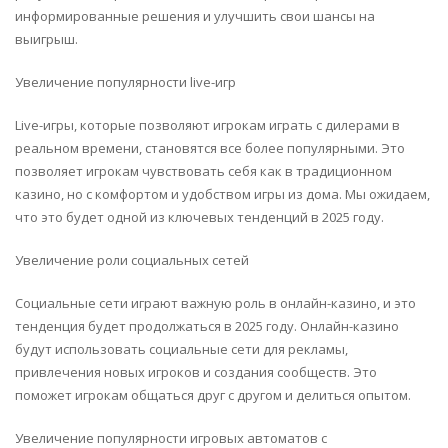
информированные решения и улучшить свои шансы на
выигрыш.
Увеличение популярности live-игр
Live-игры, которые позволяют игрокам играть с дилерами в
реальном времени, становятся все более популярными. Это
позволяет игрокам чувствовать себя как в традиционном
казино, но с комфортом и удобством игры из дома. Мы ожидаем,
что это будет одной из ключевых тенденций в 2025 году.
Увеличение роли социальных сетей
Социальные сети играют важную роль в онлайн-казино, и это
тенденция будет продолжаться в 2025 году. Онлайн-казино
будут использовать социальные сети для рекламы,
привлечения новых игроков и создания сообществ. Это
поможет игрокам общаться друг с другом и делиться опытом.
Увеличение популярности игровых автоматов с