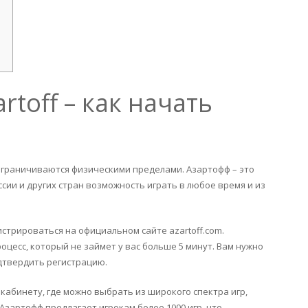
toff – как начать
 ограничиваются физическими пределами. Азартофф – это
сии и других стран возможность играть в любое время и из
истрироваться на официальном сайте azartoff.com.
роцесс, который не займет у вас больше 5 минут. Вам нужно
дтвердить регистрацию.
 кабинету, где можно выбрать из широкого спектра игр,
 Азартофф предлагает игрокам более 1000 игр, что