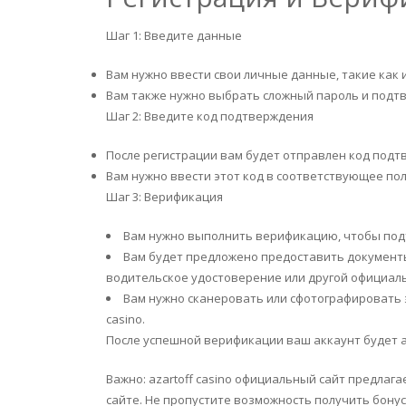
Шаг 1: Введите данные
Вам нужно ввести свои личные данные, такие как 
Вам также нужно выбрать сложный пароль и подтв
Шаг 2: Введите код подтверждения
После регистрации вам будет отправлен код подт
Вам нужно ввести этот код в соответствующее пол
Шаг 3: Верификация
Вам нужно выполнить верификацию, чтобы под
Вам будет предложено предоставить документы
водительское удостоверение или другой официал
Вам нужно сканеровать или сфотографировать э
casino.
После успешной верификации ваш аккаунт будет акт
Важно: azartoff casino официальный сайт предлаг
сайте. Не пропустите возможность получить бонус