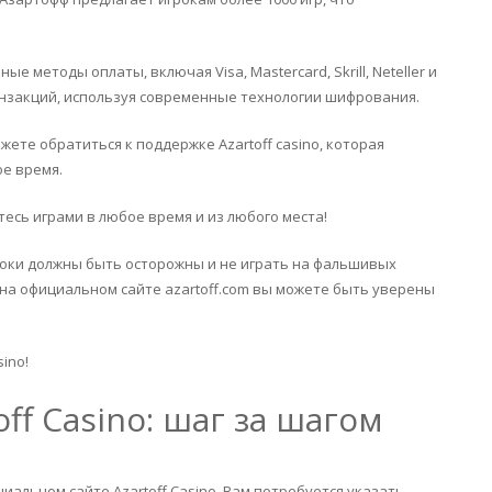
ые методы оплаты, включая Visa, Mastercard, Skrill, Neteller и
анзакций, используя современные технологии шифрования.
жете обратиться к поддержке Azartoff casino, которая
ое время.
итесь играми в любое время и из любого места!
роки должны быть осторожны и не играть на фальшивых
 на официальном сайте azartoff.com вы можете быть уверены
ino!
off Casino: шаг за шагом
иальном сайте Azartoff Casino. Вам потребуется указать