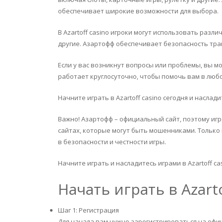
обеспечивает широкие возможности для выбора.
В Azartoff casino игроки могут использовать различн
другие. Азартофф обеспечивает безопасность тр
Если у вас возникнут вопросы или проблемы, вы мо
работает круглосуточно, чтобы помочь вам в люб
Начните играть в Azartoff casino сегодня и наслад
Важно! Азартофф – официальный сайт, поэтому иг
сайтах, которые могут быть мошенниками. Только
в безопасности и честности игры.
Начните играть и насладитесь играми в Azartoff cas
Начать играть в Azart
Шаг 1: Регистрация
Для начала вам нужно зарегистрироваться на офиц