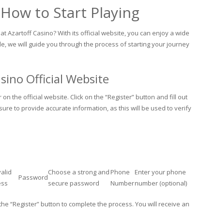
 How to Start Playing
at Azartoff Casino? With its official website, you can enjoy a wide
e, we will guide you through the process of starting your journey
asino Official Website
on the official website. Click on the “Register” button and fill out
ure to provide accurate information, as this will be used to verify
valid
Choose a strong and
Phone
Enter your phone
Password
ess
secure password
Number
number (optional)
 the “Register” button to complete the process. You will receive an