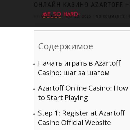
https://pin-up-cazino.kz/
pinap
lucky jet
pinup az
luckyjet
https://pin-up-oynay.com/
https://mostbet-play.kz/
pin up
ОНЛАЙН КАЗИНО AZARTOFF –
BY
NICK MAES
|
MAY 22, 2025
|
NO COMMENTS
|
Содержимое
Начать играть в Azartoff
Casino: шаг за шагом
Azartoff Online Casino: How
to Start Playing
Step 1: Register at Azartoff
Casino Official Website