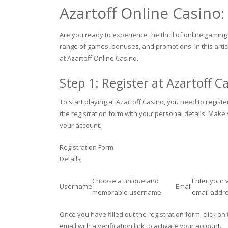
Azartoff Online Casino:
Are you ready to experience the thrill of online gaming 
range of games, bonuses, and promotions. In this articl
at Azartoff Online Casino.
Step 1: Register at Azartoff C
To start playing at Azartoff Casino, you need to register 
the registration form with your personal details. Make s
your account.
Registration Form
Details
Choose a unique and
Enter your 
Username
Email
memorable username
email addr
Once you have filled out the registration form, click on
email with a verification link to activate your account.