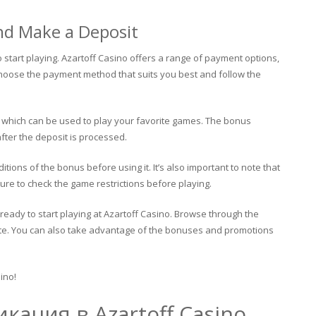
and Make a Deposit
 start playing. Azartoff Casino offers a range of payment options,
 Choose the payment method that suits you best and follow the
, which can be used to play your favorite games. The bonus
fter the deposit is processed.
ns of the bonus before using it. It’s also important to note that
re to check the game restrictions before playing.
ready to start playing at Azartoff Casino. Browse through the
ste. You can also take advantage of the bonuses and promotions
ino!
кация в Azartoff Casino