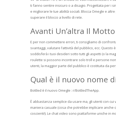
ti fanno sentire insicuro o a disagio. Progettata per i
e migliorare le tue abilità sociali. Blocca Omegle e altre 
superare il blocco a livello di rete.
Avanti Un’altra Il Mott
E per non commettere errori, ti consigliamo di confronta
svantaggi, valutare l’attività del pubblico, ecc. Questo 
soddisferà i tuoi desideri sotto tutti gli aspetti (o la m
roulette si possono incontrare solo troll e persone non d
utenti, la maggior parte del pubblico è costituita da p
Qual è il nuovo nome d
Bottled è il nuovo Omegle : r/BottledTheApp.
È abbastanza semplice da usare ma, gli utenti con cui 
maniera casuale (cosa che potrebbe implicare anche 
coscienti!). Le chat video sono piattaforme uniche in m