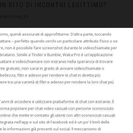
UN SITO DI INCONTRI LEGITTIMO?
NCATEGORIZED
no, quindi assicurati di approfittarne. D’altra parte, toccando
ttare – perfetto quando cerchi un particolare attributo fisico o se
oltre, non è possibile fare screenshot durante le videochiamate per
estinatario. Simile a Tinder e Bumble, Waka Pro è un’applicazione
chattare e videochiamare con estranei nella speranza di trovare
te gratuito, non sarai in grado di avviare videochiamate o
bellezza, filtri e adesivi per rendere le chat in diretta più
re tra una varietà di filtri e adesivi per rendere la loro chat più
 anni di accedere e utilizzare piattaforme di chat con estranei. È
taforma popolare per chat video casuali con persone sconosciuto
nline che mette in contatto gli utenti con altri sconosciuti casuali
egrata nell’app e sul sito di Facebook ed è un po’ il km0 delle
e le informazioni già presenti sul social. Il meccanismo di