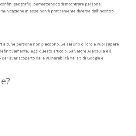
i confini geografici, permettendoti di incontrare persone
 comunicazione in esse non è praticamente diversa dall’incontro
t alcune persone non piacciono. Se sei uno di loro e vuoi sapere
initivamente, leggi questo articolo. Salvatore Aranzulla è il
o per aver scoperto delle vulnerabilità nei siti di Google e
le?