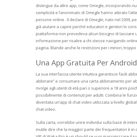
distingue da altre app, come Omegle, incorporando nuovi 
semplicità e l’anonimato di Omegle hanno attirato l’at
persone online . Il declare di Omegle, nato nel 2009, pe
già aiutare a capire perché educatori e genitori lo con
piattaforma non prevedeva alcun bisogno di lasciare u
informazione per risalire a chi stesse navigando onlin
pagina. Blande anche le restrizioni per i minori, troppo
Una App Gratuita Per Android
La sua interfaccia utente intuitiva garantisce facili ab
abbinare” e consumare una carta abbinamento per abb
rivolge agli utenti di età pari o superiore a 18 anni po
possibilmente di contenuti per adulti. Combina le funzio
diventata un’app di chat video utilizzata a livello glob
chat video.
Sulla carta, vorrebbe unire individui sulla base di in
inutile dire che la maggior parte dei frequentatori è in
VIP di Waka Pro è un should se vuoi massimizzare il suo