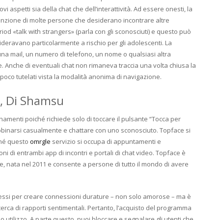
aspetti sia della chat che dell’interattività. Ad essere onesti, la
tenzione di molte persone che desiderano incontrare altre
riod «talk with strangers» (parla con gli sconosciuti) e questo può
sideravano particolarmente a rischio per gli adolescenti. La
na mail, un numero di telefono, un nome o qualsiasi altra
e. Anche di eventuali chat non rimaneva traccia una volta chiusa la
 poco tutelati vista la modalità anonima di navigazione.
, Di Shamsu
binamenti poiché richiede solo di toccare il pulsante “Tocca per
inarsi casualmente e chattare con uno sconosciuto. Topface si
iché questo
omrgle
servizio si occupa di appuntamenti e
ni di entrambi app di incontri e portali di chat video. Topface è
ale, nata nel 2011 e consente a persone di tutto il mondo di avere
teressi per creare connessioni durature – non solo amorose – ma è
 cerca di rapporti sentimentali. Pertanto, l’acquisto del programma
 utilizzo. A parte questo, puoi bloccare e segnalare gli utenti che