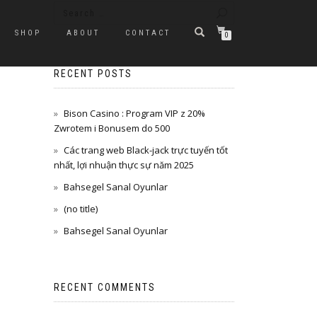
SHOP
ABOUT
CONTACT
0
RECENT POSTS
Bison Casino : Program VIP z 20%
Zwrotem i Bonusem do 500
Các trang web Black-jack trực tuyến tốt
nhất, lợi nhuận thực sự năm 2025
Bahsegel Sanal Oyunlar
(no title)
Bahsegel Sanal Oyunlar
RECENT COMMENTS