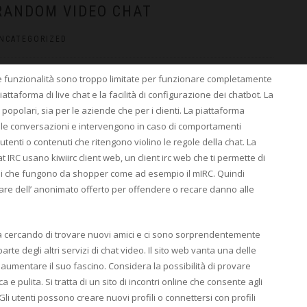
RANDOM VIDEO CHAT
NCATEGORIZED
e funzionalità sono troppo limitate per funzionare completamente
iattaforma di live chat e la facilità di configurazione dei chatbot. La
ù popolari, sia per le aziende che per i clienti. La piattaforma
le conversazioni e intervengono in caso di comportamenti
utenti o contenuti che ritengono violino le regole della chat. La
t IRC usano kiwiirc client web, un client irc web che ti permette di
i che fungono da shopper come ad esempio il mIRC. Quindi
e dell’ anonimato offerto per offendere o recare danno alle
a cercando di trovare nuovi amici e ci sono sorprendentemente
arte degli altri servizi di chat video. Il sito web vanta una delle
 aumentare il suo fascino. Considera la possibilità di provare
 pulita. Si tratta di un sito di incontri online che consente agli
li utenti possono creare nuovi profili o connettersi con profili