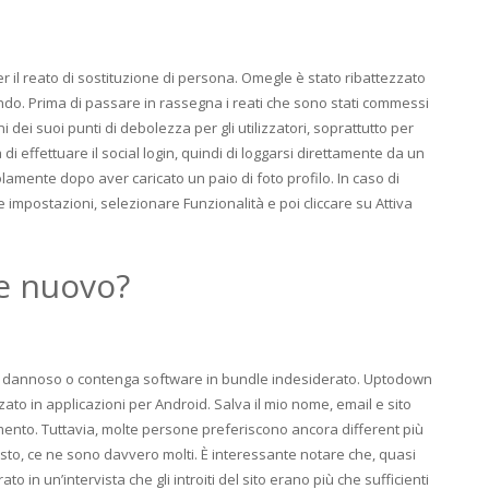
r il reato di sostituzione di persona. Omegle è stato ribattezzato
ondo. Prima di passare in rassegna i reati che sono stati commessi
dei suoi punti di debolezza per gli utilizzatori, soprattutto per
 di effettuare il social login, quindi di loggarsi direttamente da un
lamente dopo aver caricato un paio di foto profilo. In caso di
le impostazioni, selezionare Funzionalità e poi cliccare su Attiva
e nuovo?
a dannoso o contenga software in bundle indesiderato. Uptodown
ato in applicazioni per Android. Salva il mio nome, email e sito
ento. Tuttavia, molte persone preferiscono ancora different più
uesto, ce ne sono davvero molti. È interessante notare che, quasi
to in un’intervista che gli introiti del sito erano più che sufficienti