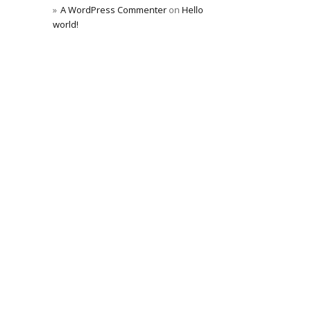
A WordPress Commenter
on
Hello
world!