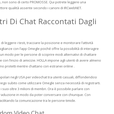
fico, non sono di certo PROMOSSE. Qui potrete leggere una
attore qualità assente secondo i canoni di IRCwebNET.
ri Di Chat Raccontati Dagli
i leggere i testi, tracciare la posizione e monitorare l’attività
glianze con l’app Omegle poiché offre la possibilità di interagire
un modo per le persone di scoprire modi alternativi di chattare
con l’inizio di amicizie. HOLLA impone agli utenti di avere almeno
ano protetti mentre chattano con estranei online .
olari negli USA per videochat tra utenti casuali, diffondendosi
piego subito come utilizzare Omegle senza necessità di registrarti.
 suoi oltre 3 milioni di membri. Ora è possibile parlare con
di traduzione in modo da poter conversare con chiunque. Con
acilitando la comunicazione tra le persone timide.
andom Video Chat