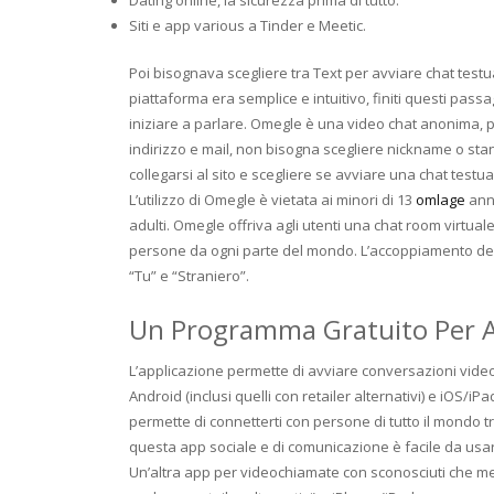
Dating online, la sicurezza prima di tutto.
Siti e app various a Tinder e Meetic.
Poi bisognava scegliere tra Text per avviare chat testua
piattaforma era semplice e intuitivo, finiti questi pas
iniziare a parlare. Omegle è una video chat anonima, pe
indirizzo e mail, non bisogna scegliere nickname o stan
collegarsi al sito e scegliere se avviare una chat test
L’utilizzo di Omegle è vietata ai minori di 13
omlage
anni
adulti. Omegle offriva agli utenti una chat room virtua
persone da ogni parte del mondo. L’accoppiamento degli
“Tu” e “Straniero”.
Un Programma Gratuito Per An
L’applicazione permette di avviare conversazioni video s
Android (inclusi quelli con retailer alternativi) e iOS
permette di connetterti con persone di tutto il mondo t
questa app sociale e di comunicazione è facile da us
Un’altra app per videochiamate con sconosciuti che mer