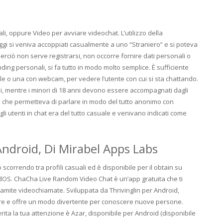
li, oppure Video per avviare videochat. L’utilizzo della
saggi si veniva accoppiati casualmente a uno “Straniero” e si poteva
rciò non serve registrarsi, non occorre fornire dati personali o
ding personali, si fa tutto in modo molto semplice. È sufficiente
uale o una con webcam, per vedere l’utente con cui si sta chattando.
, mentre i minori di 18 anni devono essere accompagnati dagli
le che permetteva di parlare in modo del tutto anonimo con
 utenti in chat era del tutto casuale e venivano indicati come
droid, Di Mirabel Apps Labs
correndo tra profili casuali ed è disponibile per il obtain su
/iPadOS. ChaCha Live Random Video Chat è un’app gratuita che ti
ramite videochiamate. Sviluppata da Thrivinglin per Android,
are e offre un modo divertente per conoscere nuove persone.
ita la tua attenzione è Azar, disponibile per Android (disponibile