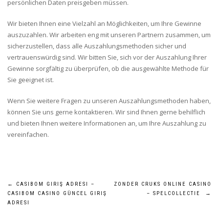
persönlichen Daten preisgeben müssen.
Wir bieten Ihnen eine Vielzahl an Möglichkeiten, um Ihre Gewinne
auszuzahlen. Wir arbeiten eng mit unseren Partnern zusammen, um
sicherzustellen, dass alle Auszahlungsmethoden sicher und
vertrauenswürdig sind. Wir bitten Sie, sich vor der Auszahlung Ihrer
Gewinne sorgfältig zu überprüfen, ob die ausgewählte Methode für
Sie geeignet ist.
Wenn Sie weitere Fragen zu unseren Auszahlungsmethoden haben,
können Sie uns gerne kontaktieren. Wir sind Ihnen gerne behilflich
und bieten Ihnen weitere Informationen an, um Ihre Auszahlung zu
vereinfachen.
Post
←
CASIBOM GIRIŞ ADRESI –
ZONDER CRUKS ONLINE CASINO
CASIBOM CASINO GÜNCEL GIRIŞ
– SPELCOLLECTIE
→
navigation
ADRESI