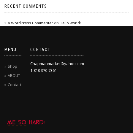
RECENT COMMENTS
A WordPress Commenter
on
Hello world!
MENU
CONTACT
Chapmanmarket@yahoo.com
Shop
1-818-370-7361
ABOUT
Contact