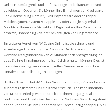
Online ist umfangreich und umfasst einige der bekanntesten und
beliebtesten Optionen. Sie können Ihre Einnahmen per Kreditkarte,
Banküberweisung, Neteller, Skrill, Paysafecard oder sogar per
Mobile Payment-System wie Apple Pay oder Google Pay erhalten.
Dies bietet Ihnen eine Vielzahl an Möglichkeiten, Ihre Gewinne zu
erhalten, unabhängig von Ihrer bevorzugten Zahlungsmethode.
Ein weiterer Vorteil von NV Casino Online ist die schnelle und
zuverlässige Auszahlung Ihrer Gewinne. Die Auszahlung Ihrer
Gewinne erfolgt innerhalb von 24 Stunden nach Antragstellung, so
dass Sie Ihre Einnahmen schnellstmöglich erhalten können. Dies ist
besonders wichtig, wenn Sie ein großes Gewinn haben und Ihre
Einnahmen schnellstmöglich benötigen.
Um Ihre Gewinne bei NV Casino Online zu erhalten, müssen Sie sich
zunächst registrieren und ein Konto erstellen. Dies kann innerhalb
von Minuten erledigt werden und bietet Ihnen Zugang zu allen
Funktionen und Angeboten des Casinos. Nachdem Sie sich registriert
haben, können Sie Ihre Einnahmen per Kontoauszug oder per E-Mail