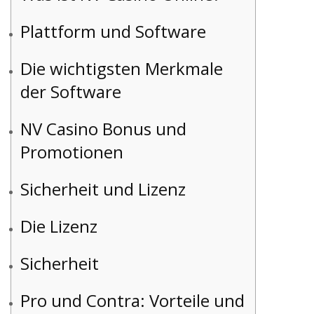
Plattform und Software
Die wichtigsten Merkmale
der Software
NV Casino Bonus und
Promotionen
Sicherheit und Lizenz
Die Lizenz
Sicherheit
Pro und Contra: Vorteile und