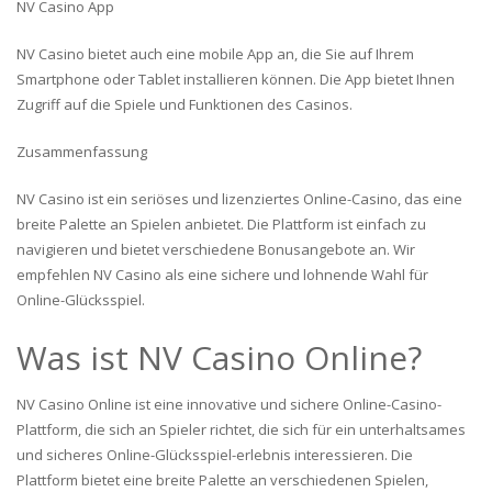
NV Casino App
NV Casino bietet auch eine mobile App an, die Sie auf Ihrem
Smartphone oder Tablet installieren können. Die App bietet Ihnen
Zugriff auf die Spiele und Funktionen des Casinos.
Zusammenfassung
NV Casino ist ein seriöses und lizenziertes Online-Casino, das eine
breite Palette an Spielen anbietet. Die Plattform ist einfach zu
navigieren und bietet verschiedene Bonusangebote an. Wir
empfehlen NV Casino als eine sichere und lohnende Wahl für
Online-Glücksspiel.
Was ist NV Casino Online?
NV Casino Online ist eine innovative und sichere Online-Casino-
Plattform, die sich an Spieler richtet, die sich für ein unterhaltsames
und sicheres Online-Glücksspiel-erlebnis interessieren. Die
Plattform bietet eine breite Palette an verschiedenen Spielen,