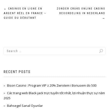
Post
←
CASINOS EN LIGNE EN
ZONDER CRUKS ONLINE CASINO
ARGENT RÉEL EN FRANCE –
BEOORDELING IN NEDERLAND
navigation
GUIDE DU DÉBUTANT
→
RECENT POSTS
Bison Casino : Program VIP z 20% Zwrotem i Bonusem do 500
Các trang web Black-jack trực tuyến tốt nhất, lợi nhuận thực sự năm
2025
Bahsegel Sanal Oyunlar