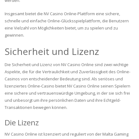
werden.
Insgesamt bietet die NV Casino Online-Plattform eine sichere,
schnelle und einfache Online-Glücksspielplattform, die Benutzern
eine Vielzahl von Möglichkeiten bietet, um zu spielen und zu
gewinnen.
Sicherheit und Lizenz
Die Sicherheit und Lizenz von NV Casino Online sind zwei wichtige
Aspekte, die für die Vertraulichkeit und Zuverlässigkeit des Online-
Casinos von entscheidender Bedeutung sind. Als seriöses und
lizenziertes Online-Casino bietet NV Casino Online seinen Spielern
eine sichere und vertrauenswürdige Umgebung, in der sie sich frei
und unbesorgt um ihre persönlichen Daten und ihre Echtgeld-
Transaktionen bewegen können.
Die Lizenz
NV Casino Online ist lizenziert und reguliert von der Malta Gaming