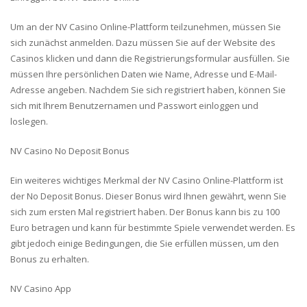
Um an der NV Casino Online-Plattform teilzunehmen, müssen Sie
sich zunächst anmelden. Dazu müssen Sie auf der Website des
Casinos klicken und dann die Registrierungsformular ausfüllen. Sie
müssen Ihre persönlichen Daten wie Name, Adresse und E-Mail-
Adresse angeben. Nachdem Sie sich registriert haben, können Sie
sich mit Ihrem Benutzernamen und Passwort einloggen und
loslegen.
NV Casino No Deposit Bonus
Ein weiteres wichtiges Merkmal der NV Casino Online-Plattform ist
der No Deposit Bonus. Dieser Bonus wird Ihnen gewährt, wenn Sie
sich zum ersten Mal registriert haben. Der Bonus kann bis zu 100
Euro betragen und kann für bestimmte Spiele verwendet werden. Es
gibt jedoch einige Bedingungen, die Sie erfüllen müssen, um den
Bonus zu erhalten.
NV Casino App