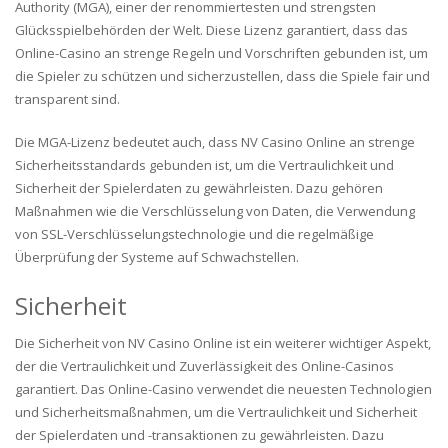
Authority (MGA), einer der renommiertesten und strengsten
Glücksspielbehörden der Welt. Diese Lizenz garantiert, dass das
Online-Casino an strenge Regeln und Vorschriften gebunden ist, um
die Spieler zu schützen und sicherzustellen, dass die Spiele fair und
transparent sind.
Die MGA-Lizenz bedeutet auch, dass NV Casino Online an strenge
Sicherheitsstandards gebunden ist, um die Vertraulichkeit und
Sicherheit der Spielerdaten zu gewährleisten. Dazu gehören
Maßnahmen wie die Verschlüsselung von Daten, die Verwendung
von SSL-Verschlüsselungstechnologie und die regelmäßige
Überprüfung der Systeme auf Schwachstellen.
Sicherheit
Die Sicherheit von NV Casino Online ist ein weiterer wichtiger Aspekt,
der die Vertraulichkeit und Zuverlässigkeit des Online-Casinos
garantiert. Das Online-Casino verwendet die neuesten Technologien
und Sicherheitsmaßnahmen, um die Vertraulichkeit und Sicherheit
der Spielerdaten und -transaktionen zu gewährleisten. Dazu