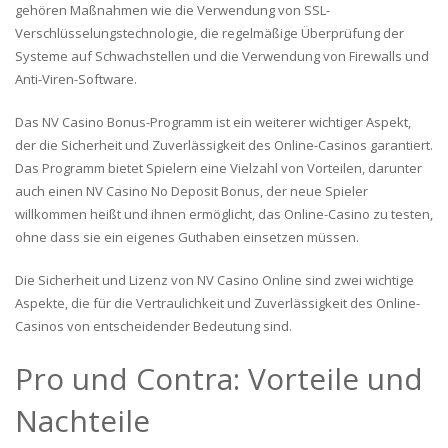
gehören Maßnahmen wie die Verwendung von SSL-
Verschlüsselungstechnologie, die regelmäßige Überprüfung der
Systeme auf Schwachstellen und die Verwendung von Firewalls und
Anti-Viren-Software.
Das NV Casino Bonus-Programm ist ein weiterer wichtiger Aspekt,
der die Sicherheit und Zuverlässigkeit des Online-Casinos garantiert.
Das Programm bietet Spielern eine Vielzahl von Vorteilen, darunter
auch einen NV Casino No Deposit Bonus, der neue Spieler
willkommen heißt und ihnen ermöglicht, das Online-Casino zu testen,
ohne dass sie ein eigenes Guthaben einsetzen müssen.
Die Sicherheit und Lizenz von NV Casino Online sind zwei wichtige
Aspekte, die für die Vertraulichkeit und Zuverlässigkeit des Online-
Casinos von entscheidender Bedeutung sind.
Pro und Contra: Vorteile und
Nachteile