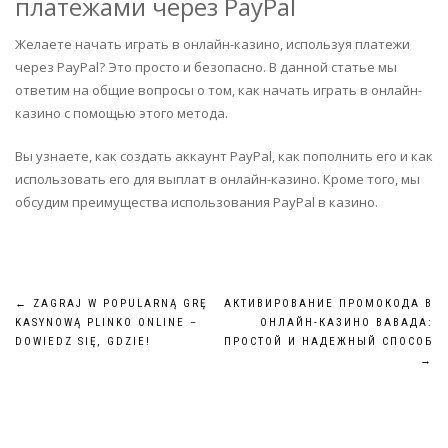
платежами через PayPal
Желаете начать играть в онлайн-казино, используя платежи
через PayPal? Это просто и безопасно. В данной статье мы
ответим на общие вопросы о том, как начать играть в онлайн-
казино с помощью этого метода.
Вы узнаете, как создать аккаунт PayPal, как пополнить его и как
использовать его для выплат в онлайн-казино. Кроме того, мы
обсудим преимущества использования PayPal в казино.
Post
←
ZAGRAJ W POPULARNĄ GRĘ
АКТИВИРОВАНИЕ ПРОМОКОДА В
KASYNOWĄ PLINKO ONLINE –
ОНЛАЙН-КАЗИНО ВАВАДА:
navigation
DOWIEDZ SIĘ, GDZIE!
ПРОСТОЙ И НАДЕЖНЫЙ СПОСОБ
→