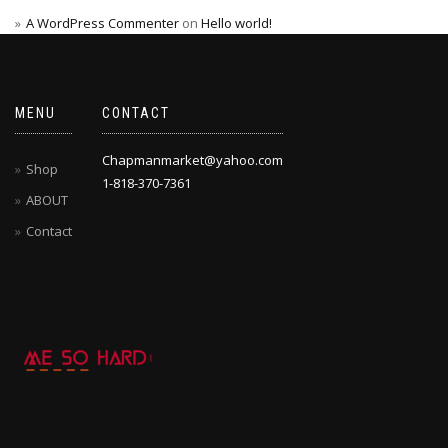
A WordPress Commenter
on
Hello world!
MENU
CONTACT
Chapmanmarket@yahoo.com
Shop
1-818-370-7361
ABOUT
Contact