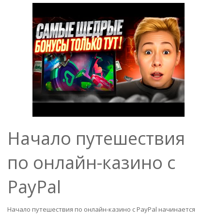
Начало путешествия
по онлайн-казино с
PayPal
Начало путешествия по онлайн-казино с PayPal начинается