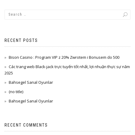
RECENT POSTS
Bison Casino : Program VIP z 20% Zwrotem i Bonusem do 500
Các trang web Black-jack trực tuyến tốt nhất, lợi nhuận thực sự năm
2025
Bahsegel Sanal Oyunlar
(no title)
Bahsegel Sanal Oyunlar
RECENT COMMENTS