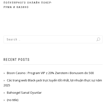
navigation
ПОПУЛЯРНОГО ОНЛАЙН ПОКЕР-
РУМА И КАЗИНО
RECENT POSTS
Bison Casino : Program VIP z 20% Zwrotem i Bonusem do 500
Các trang web Black-jack trực tuyến tốt nhất, lợi nhuận thực sự năm
2025
Bahsegel Sanal Oyunlar
(no title)