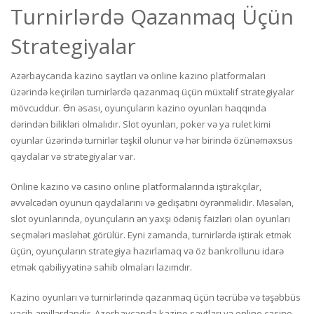
Turnirlərdə Qazanmaq Üçün
Strategiyalar
Azərbaycanda kazino saytları və online kazino platformaları
üzərində keçirilən turnirlərdə qazanmaq üçün müxtəlif strategiyalar
mövcuddur. Ən əsası, oyunçuların kazino oyunları haqqında
dərindən bilikləri olmalıdır. Slot oyunları, poker və ya rulet kimi
oyunlar üzərində turnirlər təşkil olunur və hər birində özünəməxsus
qaydalar və strategiyalar var.
Online kazino və casino online platformalarında iştirakçılar,
əvvəlcədən oyunun qaydalarını və gedişatını öyrənməlidir. Məsələn,
slot oyunlarında, oyunçuların ən yaxşı ödəniş faizləri olan oyunları
seçmələri məsləhət görülür. Eyni zamanda, turnirlərdə iştirak etmək
üçün, oyunçuların strategiya hazırlamaq və öz bankrollunu idarə
etmək qabiliyyətinə sahib olmaları lazımdır.
Kazino oyunları və turnirlərində qazanmaq üçün təcrübə və təşəbbüs
vacib amillərdəndir. Azerbaycanda kazino saytları və online casino