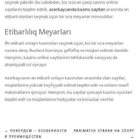
seçmək çətindir. Bu səbəbdən, biz sizə ən yaxşı casino online
saytlarını təqdim edirik.
azerbaycanda kazino saytlari
arasında ən
etibarlı olanları seçmək üçün bir sıra meyarlar mövcuddur.
Etibarlılıq Meyarları
Ən etibarlı onlayn kazinoları seçmək üçün, biz bir sıra meyarları
nəzərə alırıq. Bunlara lisenziya, şəffaflıq və müştəri xidməti daxildir.
Həmçinin, kazino online saytlarının təhlükəsizlik səviyyəsi də
əhəmiyyətli rol oynayır.
Azərbaycanın ən etibarlı onlayn kazinoları arasında olan saytlar,
müştərilərinə yüksək keyfiyyətli xidmət təqdim edir və onların məxfi
məlumatlarını qoruyur. Həmçinin, bu saytlar çoxsaylı kazino oyunlari
təqdim edir və müştərilərinə hədiyyələr və bonuslar verirlər.
Post
←
ПОКЕРДОМ — ОСОБЕННОСТИ
PARIMATCH СТАВКИ НА СПОРТ
И ПРЕИМУЩЕСТВА
→