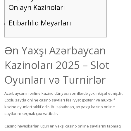
Onlayn Kazinoları
Etibarlılıq Meyarları
Ən Yaxşı Azərbaycan
Kazinoları 2025 – Slot
Oyunları və Turnirlər
Azərbaycanın online kazino dünyası son illərdə çox inkişaf etmişdir.
Çoxlu sayda online casino saytları fəaliyyət göstərir və müxtəlif
kazino oyunlari təklif edir. Bu səbəbdən, ən yaxşı kazino online
saytlarını seçmək çox vacibdir.
Casino həvəskarları üçün ən yaxşı casino online saytlarını tapmaq