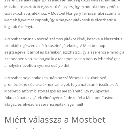
szerencsejáték rajongói számos lehetőség közül választhatnak. A
Mostbet regisztráció egyszerű és gyors, így mindenki könnyedén
csatlakozhat a játékhoz. A Mostbet Hungary felhasználói számára
kiemelt figyelmet kapnak, így a magyar játékosok is élvezhetik a
legjobb élményt.
A Mostbet online kaszinó számos játékot kínál, kezdve a klasszikus
slotoktól egészen az élő kaszinó játékokig. A Mostbet app
segítségével bárhol és bármikor játszhatsz, így a szerencse mindig a
zsebedben van. Ne hagyd ki a Mostbet casino bonus lehetőségeit,
amelyek növelik a nyerési esélyeidet.
A Mostbet bejelentkezés után hozzáférhetsz a különböző
promóciókhoz és akciókhoz, amelyek folyamatosan frissülnek. A
Mosbet platform biztonságos és megbízható, így nyugodtan
fókuszálhatsz a játék élményére. Fedezd fel a Mostbet Casino
világát, és élvezd a szerencsejáték izgalmait!
Miért válassza a Mostbet