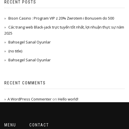
RECENT POSTS
Bison Casino : Program VIP z 20% Zwrotem i Bonusem do 500
Các trang web Black-jack trực tuyến tốt nhất, lợi nhuận thực sự năm
2025
Bahsegel Sanal Oyunlar
(no title)
Bahsegel Sanal Oyunlar
RECENT COMMENTS
A WordPress Commenter
on
Hello world!
MENU
CONTACT