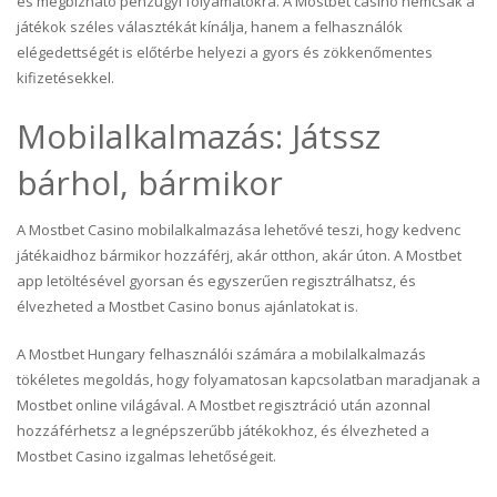
és megbízható pénzügyi folyamatokra. A Mostbet casino nemcsak a
játékok széles választékát kínálja, hanem a felhasználók
elégedettségét is előtérbe helyezi a gyors és zökkenőmentes
kifizetésekkel.
Mobilalkalmazás: Játssz
bárhol, bármikor
A Mostbet Casino mobilalkalmazása lehetővé teszi, hogy kedvenc
játékaidhoz bármikor hozzáférj, akár otthon, akár úton. A Mostbet
app letöltésével gyorsan és egyszerűen regisztrálhatsz, és
élvezheted a Mostbet Casino bonus ajánlatokat is.
A Mostbet Hungary felhasználói számára a mobilalkalmazás
tökéletes megoldás, hogy folyamatosan kapcsolatban maradjanak a
Mostbet online világával. A Mostbet regisztráció után azonnal
hozzáférhetsz a legnépszerűbb játékokhoz, és élvezheted a
Mostbet Casino izgalmas lehetőségeit.