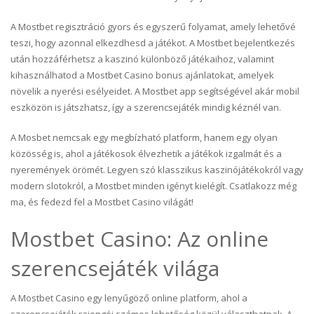
A Mostbet regisztráció gyors és egyszerű folyamat, amely lehetővé
teszi, hogy azonnal elkezdhesd a játékot. A Mostbet bejelentkezés
után hozzáférhetsz a kaszinó különböző játékaihoz, valamint
kihasználhatod a Mostbet Casino bonus ajánlatokat, amelyek
növelik a nyerési esélyeidet. A Mostbet app segítségével akár mobil
eszközön is játszhatsz, így a szerencsejáték mindig kéznél van.
A Mosbet nemcsak egy megbízható platform, hanem egy olyan
közösség is, ahol a játékosok élvezhetik a játékok izgalmát és a
nyeremények örömét. Legyen szó klasszikus kaszinójátékokról vagy
modern slotokról, a Mostbet minden igényt kielégít. Csatlakozz még
ma, és fedezd fel a Mostbet Casino világát!
Mostbet Casino: Az online
szerencsejáték világa
A Mostbet Casino egy lenyűgöző online platform, ahol a