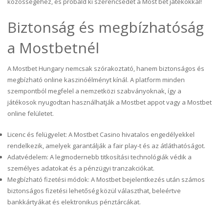
közösségéhez, és próbáld ki szerencsédet a Most bet játékokkal!
Biztonság és megbízhatóság
a Mostbetnél
A Mostbet Hungary nemcsak szórakoztató, hanem biztonságos és
megbízható online kaszinóélményt kínál. A platform minden
szempontból megfelel a nemzetközi szabványoknak, így a
játékosok nyugodtan használhatják a Mostbet appot vagy a Mostbet
online felületet.
Licenc és felügyelet: A Mostbet Casino hivatalos engedélyekkel
rendelkezik, amelyek garantálják a fair play-t és az átláthatóságot.
Adatvédelem: A legmodernebb titkosítási technológiák védik a
személyes adatokat és a pénzügyi tranzakciókat.
Megbízható fizetési módok: A Mostbet bejelentkezés után számos
biztonságos fizetési lehetőség közül választhat, beleértve
bankkártyákat és elektronikus pénztárcákat.