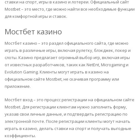
ставки на спорт, игры в казино и лотереи. Официальный сайт
Mostbet – это место, где можно найти все необходимые функции
для комфортной игры и ставок.
Мостбет казино
Мостбет казино – это раздел официального сайта, где можно
играть в различные игры, включая рулетку, блэкджек, покер и
слоты. Казино предлагает огромный выбор игр, включая игры
от известных разработчиков, таких как NetEnt, Microgaming и
Evolution Gaming. Клиенты могут играть в казино на
официальном сайте Mostbet, не скачивая программу или
приложение.
Мостбет вход – это процесс регистрации на официальном сайте
Mostbet. Для регистрации клиентам нужно заполнить форму,
указав свои личные данные, и подтвердить регистрацию по
электронной почте. После регистрации клиенты могут начать
играть в казино, делать ставки на спорт и получать выгодные
коэффициенты.