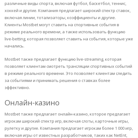
различные виды спорта, включая футбол, баскетбол, теннис,
хоккей и другие. Компания предлагает широкий спектр ставок,
включая линии, тотализаторы, коэффициенты и другие.
Клиенты Mostbet могут ставить на спортивные события в
режиме реального времени, а также использовать функцию
live-betting, которая позволяет ставить на события, которые уже
начались.
Mostbet также предлагает функцию live-streaming, которая
позволяет клиентам смотреть трансляции спортивных событий
в режиме реального времени. Это позволяет клиентам следить
за событиями и принимать решения о ставках более
эффективно.
Онлайн-казино
Mostbet также предлагает онлайн-казино, которое предлагает
игрокам широкий спектр игр, включая слоты, карточные игры,
рулетку и другие. Компания предлагает игрокам более 1 000 игр,
включая игры от известных разработчиков, таких как NetEnt,