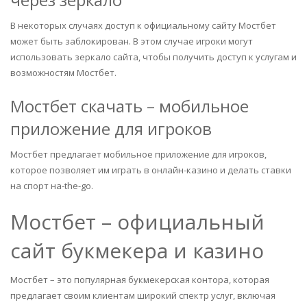
В некоторых случаях доступ к официальному сайту Мостбет
может быть заблокирован. В этом случае игроки могут
использовать зеркало сайта, чтобы получить доступ к услугам и
возможностям Мостбет.
Мостбет скачать – мобильное
приложение для игроков
Мостбет предлагает мобильное приложение для игроков,
которое позволяет им играть в онлайн-казино и делать ставки
на спорт на-the-go.
Мостбет – официальный
сайт букмекера и казино
Мостбет – это популярная букмекерская контора, которая
предлагает своим клиентам широкий спектр услуг, включая