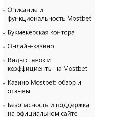
Описание и
функциональность Mostbet
Букмекерская контора
Онлайн-казино
Виды ставок и
коэффициенты на Mostbet
Казино Mostbet: обзор и
отзывы
Безопасность и поддержка
на официальном сайте