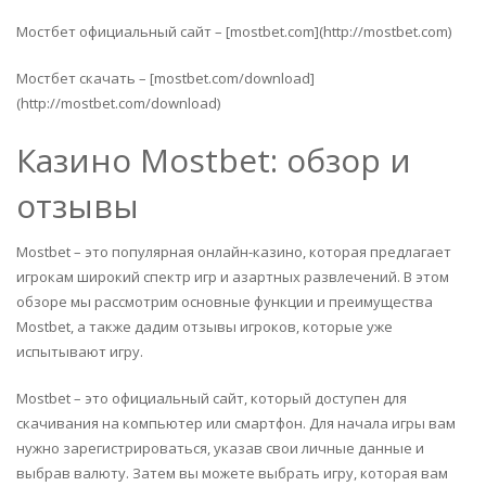
Мостбет официальный сайт – [mostbet.com](http://mostbet.com)
Мостбет скачать – [mostbet.com/download]
(http://mostbet.com/download)
Казино Mostbet: обзор и
отзывы
Mostbet – это популярная онлайн-казино, которая предлагает
игрокам широкий спектр игр и азартных развлечений. В этом
обзоре мы рассмотрим основные функции и преимущества
Mostbet, а также дадим отзывы игроков, которые уже
испытывают игру.
Mostbet – это официальный сайт, который доступен для
скачивания на компьютер или смартфон. Для начала игры вам
нужно зарегистрироваться, указав свои личные данные и
выбрав валюту. Затем вы можете выбрать игру, которая вам