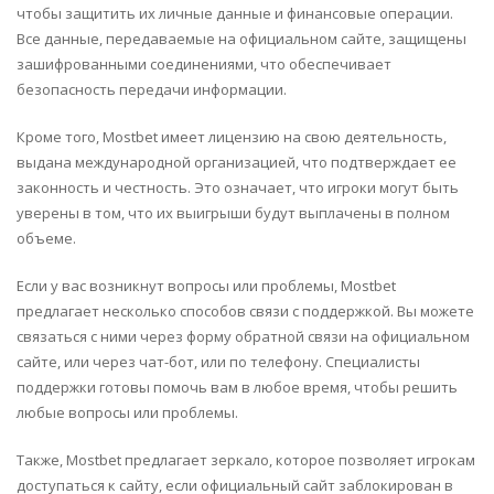
чтобы защитить их личные данные и финансовые операции.
Все данные, передаваемые на официальном сайте, защищены
зашифрованными соединениями, что обеспечивает
безопасность передачи информации.
Кроме того, Mostbet имеет лицензию на свою деятельность,
выдана международной организацией, что подтверждает ее
законность и честность. Это означает, что игроки могут быть
уверены в том, что их выигрыши будут выплачены в полном
объеме.
Если у вас возникнут вопросы или проблемы, Mostbet
предлагает несколько способов связи с поддержкой. Вы можете
связаться с ними через форму обратной связи на официальном
сайте, или через чат-бот, или по телефону. Специалисты
поддержки готовы помочь вам в любое время, чтобы решить
любые вопросы или проблемы.
Также, Mostbet предлагает зеркало, которое позволяет игрокам
доступаться к сайту, если официальный сайт заблокирован в