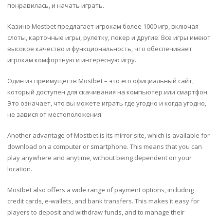
понравилась, и начать играть.
Казино Mostbet предлагает игрокам более 1000 игр, включая
слоты, карточные игры, рулетку, покер и другие. Все игры имеют
высокое качество и функциональность, что обеспечивает
игрокам комфортную и интересную игру.
Один из преимуществ Mostbet – это его официальный сайт,
который доступен для скачивания на компьютер или смартфон.
Это означает, что вы можете играть где угодно и когда угодно,
не завися от местоположения.
Another advantage of Mostbet is its mirror site, which is available for
download on a computer or smartphone. This means that you can
play anywhere and anytime, without being dependent on your
location.
Mostbet also offers a wide range of payment options, including
credit cards, e-wallets, and bank transfers. This makes it easy for
players to deposit and withdraw funds, and to manage their