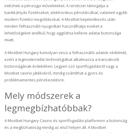
intézheti a pénzügyi műveleteket. A rendszer támogatja a
bankkártyás fizetéseket, elektronikus pénztárcákat, valamint egyéb
modern fizetési megoldásokat. A Mostbet bejelentkezés után
minden felhasználó nyugodtan használhatja ezeket a
lehetőségeket anélkül, hogy aggódnia kellene adatai biztonsága
miatt.
A Mostbet Hungary komolyan veszi a felhasználói adatok védelmét,
ezért a legmodernebb technológiákat alkalmazza a tranzakciók
biztonságának érdekében. Legyen szó sportfogadásról vagy a
Mostbet casino játékokról, mindig számíthat a gyors és
problémamentes pénzkezelésre.
Mely módszerek a
legmegbízhatóbbak?
A Mostbet Hungary Casino és sportfogadási platformon a biztonság
és a megbízhatóság mindig az első helyen áll. A Mostbet