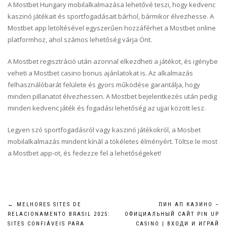
A Mostbet Hungary mobilalkalmazása lehetővé teszi, hogy kedvenc
kaszinó játékait és sportfogadásait bárhol, bármikor élvezhesse. A
Mostbet app letöltésével egyszerűen hozzáférhet a Mostbet online
platformhoz, ahol számos lehetőség várja Önt.
A Mostbet regisztráció után azonnal elkezdheti a játékot, és igénybe
veheti a Mostbet casino bonus ajánlatokat is. Az alkalmazás
felhasználóbarát felülete és gyors működése garantálja, hogy
minden pillanatot élvezhessen. A Mostbet bejelentkezés után pedig
minden kedvenc játék és fogadási lehetőség az ujjai között lesz.
Legyen szó sportfogadásról vagy kaszinó játékokról, a Mosbet
mobilalkalmazás mindent kínál a tökéletes élményért. Töltse le most
a Mostbet app-ot, és fedezze fel a lehetőségeket!
Post
←
MELHORES SITES DE
ПИН АП КАЗИНО –
RELACIONAMENTO BRASIL 2025:
ОФИЦИАЛЬНЫЙ САЙТ PIN UP
SITES CONFIÁVEIS PARA
CASINO | ВХОДИ И ИГРАЙ