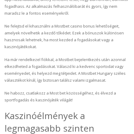
fogadhass. Az alkalmazás felhasználóbarát és gyors, így nem
maradsz le a fontos eseményekről.
Ne felejtsd el kihasználni a Mostbet casino bonus lehetőségeit,
amelyek növelhetik a kezdő tőkédet. Ezek a bónuszok különösen
hasznosak lehetnek, ha most kezded a fogadásokat vagy a
kaszinójátékokat.
Ha már rendelkezel fiókkal, a Mostbet bejelentkezés után azonnal
elkezdheted a fogadásokat. Válaszd ki a kedvenc sportodat vagy
eseményedet, és helyezd meg tétjeidet. A Mostbet Hungary széles
választékot kínál, így biztosan találsz valami izgalmasat.
Ne habozz, csatlakozz a Most bet közösségéhez, és élvezd a
sportfogadás és kaszinójáték világát!
Kaszinóélmények a
legmagasabb szinten