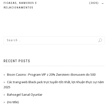
navigation
FICADAS, NAMOROS E
(2025)
→
RELACIONAMENTOS
RECENT POSTS
Bison Casino : Program VIP z 20% Zwrotem i Bonusem do 500
Các trang web Black-jack trực tuyến tốt nhất, lợi nhuận thực sự năm
2025
Bahsegel Sanal Oyunlar
(no title)