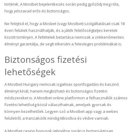
történik. A Mostbet bejelentkezés során pedig győződj meg róla,
hogy jelszavad erős és biztonságos.
Ne felejtsd el, hogy a Mosbet (vagy Mostbet) szolgáltatásait csak 18
éven felüliek használhatják, és a játék felelősségteljes keretek
között történjen. A feltételek betartása nemcsak a zökkenőmentes
élményt garantálja, de segít elkerülni a felesleges problémákat is.
Biztonságos fizetési
lehetőségek
A Mostbet Hungary nemcsak izgalmas sportfogadási és kaszinó
élményt kínál, hanem megbízható és biztonságos fizetési
módszereket is. A Mostbet online platformon a felhasználók számos
fizetési lehetőség közül választhatnak, amelyek gyorsak és
könnyen kezelhetőek. Legyen szó a Mostbet app vagy a webes
felületről, a tranzakciók mindig titkosítva és védve vannak.
A Mostbet casino bonusok igénylése során is biztonságosan