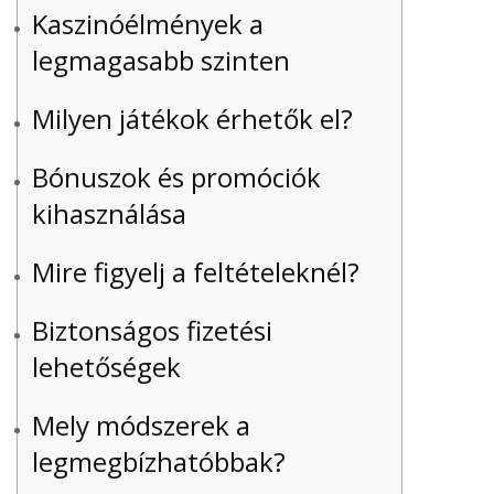
Kaszinóélmények a
legmagasabb szinten
Milyen játékok érhetők el?
Bónuszok és promóciók
kihasználása
Mire figyelj a feltételeknél?
Biztonságos fizetési
lehetőségek
Mely módszerek a
legmegbízhatóbbak?