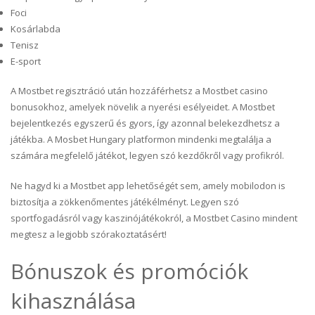
Foci
Kosárlabda
Tenisz
E-sport
A Mostbet regisztráció után hozzáférhetsz a Mostbet casino
bonusokhoz, amelyek növelik a nyerési esélyeidet. A Mostbet
bejelentkezés egyszerű és gyors, így azonnal belekezdhetsz a
játékba. A Mosbet Hungary platformon mindenki megtalálja a
számára megfelelő játékot, legyen szó kezdőkről vagy profikról.
Ne hagyd ki a Mostbet app lehetőségét sem, amely mobilodon is
biztosítja a zökkenőmentes játékélményt. Legyen szó
sportfogadásról vagy kaszinójátékokról, a Mostbet Casino mindent
megtesz a legjobb szórakoztatásért!
Bónuszok és promóciók
kihasználása