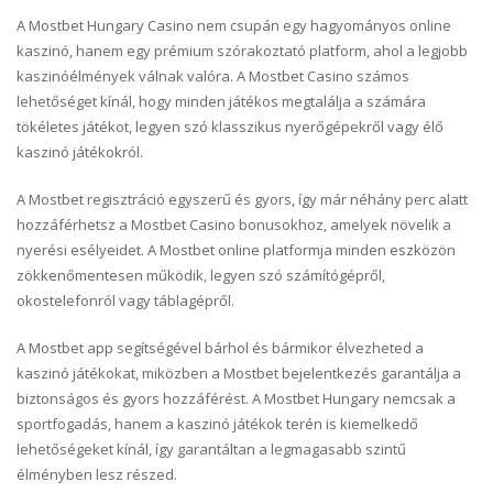
A Mostbet Hungary Casino nem csupán egy hagyományos online
kaszinó, hanem egy prémium szórakoztató platform, ahol a legjobb
kaszinóélmények válnak valóra. A Mostbet Casino számos
lehetőséget kínál, hogy minden játékos megtalálja a számára
tökéletes játékot, legyen szó klasszikus nyerőgépekről vagy élő
kaszinó játékokról.
A Mostbet regisztráció egyszerű és gyors, így már néhány perc alatt
hozzáférhetsz a Mostbet Casino bonusokhoz, amelyek növelik a
nyerési esélyeidet. A Mostbet online platformja minden eszközön
zökkenőmentesen működik, legyen szó számítógépről,
okostelefonról vagy táblagépről.
A Mostbet app segítségével bárhol és bármikor élvezheted a
kaszinó játékokat, miközben a Mostbet bejelentkezés garantálja a
biztonságos és gyors hozzáférést. A Mostbet Hungary nemcsak a
sportfogadás, hanem a kaszinó játékok terén is kiemelkedő
lehetőségeket kínál, így garantáltan a legmagasabb szintű
élményben lesz részed.