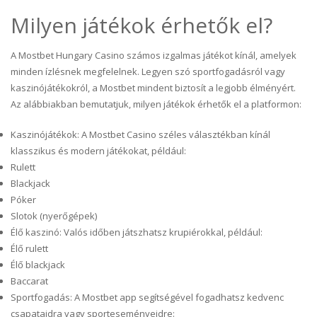
Milyen játékok érhetők el?
A Mostbet Hungary Casino számos izgalmas játékot kínál, amelyek
minden ízlésnek megfelelnek. Legyen szó sportfogadásról vagy
kaszinójátékokról, a Mostbet mindent biztosít a legjobb élményért.
Az alábbiakban bemutatjuk, milyen játékok érhetők el a platformon:
Kaszinójátékok: A Mostbet Casino széles választékban kínál
klasszikus és modern játékokat, például:
Rulett
Blackjack
Póker
Slotok (nyerőgépek)
Élő kaszinó: Valós időben játszhatsz krupiérokkal, például:
Élő rulett
Élő blackjack
Baccarat
Sportfogadás: A Mostbet app segítségével fogadhatsz kedvenc
csapataidra vagy sporteseményeidre: