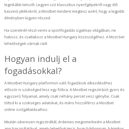
leginkább tetszőt. Legyen szó klasszikus nyerőgépekről vagy élő
kaszinó játékokról, a Mostbet mindent megtesz azért, hogy a legjobb
élményben legyen részed.
Ha szeretnél részt venni a sportfogadás izgalmas világában, ne
habozz, és csatlakozz a Mostbet Hungary közösségéhez. A Most bet
lehetőségek várnak rád!
Hogyan indulj el a
fogadásokkal?
A Mostbet Hungary platformon való fogadások elkezdéséhez
először is szükséged lesz egy fiókra. A Mostbet regisztráció gyors és
egyszerű folyamat, amely csak néhány percet vesz igénybe. Csak
töltsd ki a szükséges adatokat, és máris hozzáférsz a Mostbet
online szolgáltatásaihoz.
Miután sikeresen regisztráltál, érdemes megismerkedni a Mostbet
app használatával, amely lehetővé teszi, hogy bárhonnan, bármikor