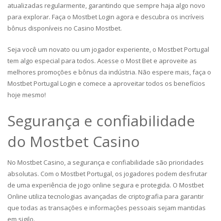
atualizadas regularmente, garantindo que sempre haja algo novo
para explorar. Faça o Mostbet Login agora e descubra os incríveis
bônus disponíveis no Casino Mostbet.
Seja você um novato ou um jogador experiente, o Mostbet Portugal
tem algo especial para todos. Acesse o Most Bet e aproveite as
melhores promoções e bônus da indústria. Não espere mais, faça o
Mostbet Portugal Login e comece a aproveitar todos os benefícios
hoje mesmo!
Segurança e confiabilidade
do Mostbet Casino
No Mostbet Casino, a segurança e confiabilidade são prioridades
absolutas. Com o Mostbet Portugal, os jogadores podem desfrutar
de uma experiência de jogo online segura e protegida. O Mostbet
Online utiliza tecnologias avançadas de criptografia para garantir
que todas as transações e informações pessoais sejam mantidas
em sigilo.