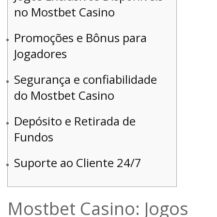
no Mostbet Casino
Promoções e Bônus para
Jogadores
Segurança e confiabilidade
do Mostbet Casino
Depósito e Retirada de
Fundos
Suporte ao Cliente 24/7
Mostbet Casino: Jogos