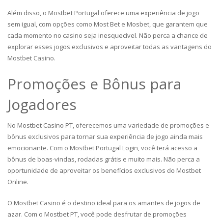
Além disso, o Mostbet Portugal oferece uma experiência de jogo
sem igual, com opções como Most Bet e Mosbet, que garantem que
cada momento no casino seja inesquecível. Não perca a chance de
explorar esses jogos exclusivos e aproveitar todas as vantagens do
Mostbet Casino.
Promoções e Bônus para
Jogadores
No Mostbet Casino PT, oferecemos uma variedade de promoções e
bônus exclusivos para tornar sua experiência de jogo ainda mais
emocionante. Com o Mostbet Portugal Login, você terá acesso a
bônus de boas-vindas, rodadas grátis e muito mais. Não perca a
oportunidade de aproveitar os benefícios exclusivos do Mostbet
Online.
O Mostbet Casino é o destino ideal para os amantes de jogos de
azar. Com o Mostbet PT, você pode desfrutar de promoções