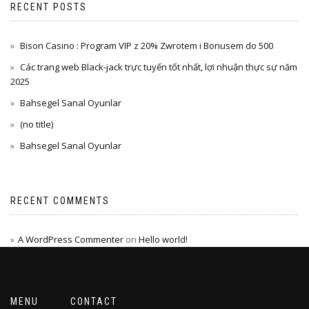
RECENT POSTS
Bison Casino : Program VIP z 20% Zwrotem i Bonusem do 500
Các trang web Black-jack trực tuyến tốt nhất, lợi nhuận thực sự năm
2025
Bahsegel Sanal Oyunlar
(no title)
Bahsegel Sanal Oyunlar
RECENT COMMENTS
A WordPress Commenter
on
Hello world!
MENU
CONTACT