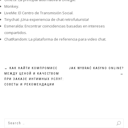
Monkey.
LiveMe: El Centro de Transmisión Social.
Tinychat: ¡Una experiencia de chat retrofuturista!
Esmeralda: Encontrar coincidencias basadas en intereses
compartidos.
ChatRandom: La plataforma de referencia para video chat.
Post
←
КАК НАЙТИ КОМПРОМИСС
JAK WYBRAĆ KASYNO ONLINE?
МЕЖДУ ЦЕНОЙ И КАЧЕСТВОМ
→
navigation
ПРИ ЗАКАЗЕ ИНТИМНЫХ УСЛУГ:
СОВЕТЫ И РЕКОМЕНДАЦИИ