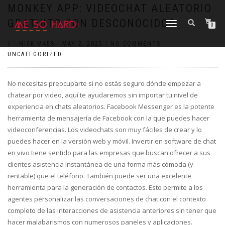
https://pin-up-cazino.kz/
pinap
lucky jet
pinup az
luckyjet
https://pin-up-oynay.com/
https://mostbet-play.kz/
pin up
MONKEY APP: VIDEOCHAT ALEATORIO
GRATUITO CON DESCONOCIDOS
TOGGLE
0
NAVIGATION
BY
NICK MAES
|
MAY 2, 2025
|
NO COMMENTS
|
UNCATEGORIZED
No necesitas preocuparte si no estás seguro dónde empezar a
chatear por video, aquí te ayudaremos sin importar tu nivel de
experiencia en chats aleatorios. Facebook Messenger es la potente
herramienta de mensajería de Facebook con la que puedes hacer
videoconferencias. Los videochats son muy fáciles de crear y lo
puedes hacer en la versión web y móvil. Invertir en software de chat
en vivo tiene sentido para las empresas que buscan ofrecer a sus
clientes asistencia instantánea de una forma más cómoda (y
rentable) que el teléfono. También puede ser una excelente
herramienta para la generación de contactos. Esto permite a los
agentes personalizar las conversaciones de chat con el contexto
completo de las interacciones de asistencia anteriores sin tener que
hacer malabarismos con numerosos paneles y aplicaciones.