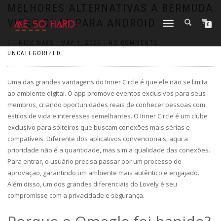
https://pin-up-cazino.kz/
pinap
lucky jet
pinup az
luckyjet
https://pin-up-oynay.com/
https://mostbet-play.kz/
pin up
MELHORES ALTERNATIVAS A BERMUDA
VIDEO CHAT PARA ANDROID
TOGGLE
0
NAVIGATION
BY
NICK MAES
|
MAY 1, 2025
|
NO COMMENTS
|
UNCATEGORIZED
Uma das grandes vantagens do Inner Circle é que ele não se limita
ao ambiente digital. O app promove eventos exclusivos para seus
membros, criando oportunidades reais de conhecer pessoas com
estilos de vida e interesses semelhantes. O Inner Circle é um clube
exclusivo para solteiros que buscam conexões mais sérias e
compatíveis. Diferente dos aplicativos convencionais, aqui a
prioridade não é a quantidade, mas sim a qualidade das conexões.
Para entrar, o usuário precisa passar por um processo de
aprovação, garantindo um ambiente mais autêntico e engajado.
Além disso, um dos grandes diferenciais do Lovely é seu
compromisso com a privacidade e segurança.