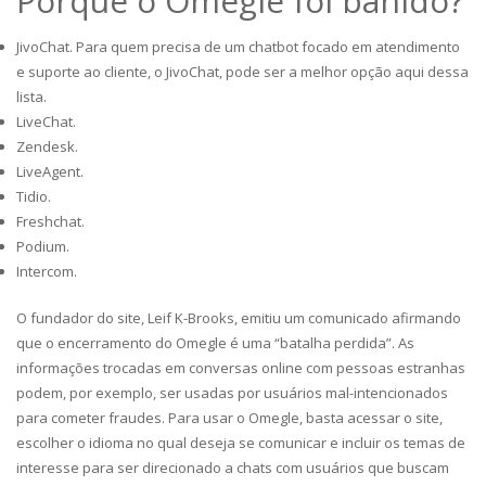
Porque o Omegle foi banido?
JivoChat. Para quem precisa de um chatbot focado em atendimento
e suporte ao cliente, o JivoChat, pode ser a melhor opção aqui dessa
lista.
LiveChat.
Zendesk.
LiveAgent.
Tidio.
Freshchat.
Podium.
Intercom.
O fundador do site, Leif K-Brooks, emitiu um comunicado afirmando
que o encerramento do Omegle é uma “batalha perdida”. As
informações trocadas em conversas online com pessoas estranhas
podem, por exemplo, ser usadas por usuários mal-intencionados
para cometer fraudes. Para usar o Omegle, basta acessar o site,
escolher o idioma no qual deseja se comunicar e incluir os temas de
interesse para ser direcionado a chats com usuários que buscam