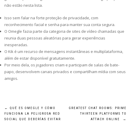
não estão nesta lista.
Isso sem falar na forte proteção de privacidade, com
reconhecimento facial e senha para manter sua conta segura.
O Omegle fazia parte da categoria de sites de vídeo chamadas que
reunia duas pessoas aleatórias para gerar experiências
inesperadas.
O Kik é um recurso de mensagens instantâneas e multiplataforma,
além de estar disponível gratuitamente.
Por meio dela, os jogadores criam e participam de salas de bate-
papo, desenvolvem canais privados e compartilham mídia com seus
amigos.
Post
←
QUÉ ES OMEGLE Y CÓMO
GREATEST CHAT ROOMS: PRIME
FUNCIONA LA PELIGROSA RED
THIRTEEN PLATFORMS TO
navigation
SOCIAL QUE DEBERÍAS EVITAR
ATTACH ONLINE
→