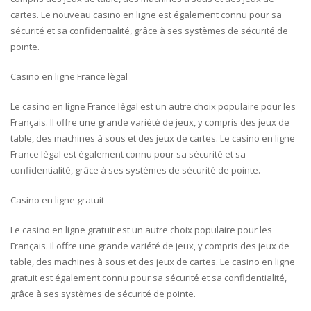
cartes. Le nouveau casino en ligne est également connu pour sa
sécurité et sa confidentialité, grâce à ses systèmes de sécurité de
pointe.
Casino en ligne France lègal
Le casino en ligne France lègal est un autre choix populaire pour les
Français. Il offre une grande variété de jeux, y compris des jeux de
table, des machines à sous et des jeux de cartes. Le casino en ligne
France lègal est également connu pour sa sécurité et sa
confidentialité, grâce à ses systèmes de sécurité de pointe.
Casino en ligne gratuit
Le casino en ligne gratuit est un autre choix populaire pour les
Français. Il offre une grande variété de jeux, y compris des jeux de
table, des machines à sous et des jeux de cartes. Le casino en ligne
gratuit est également connu pour sa sécurité et sa confidentialité,
grâce à ses systèmes de sécurité de pointe.