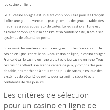
Jeu casino en ligne
Le jeu casino en ligne est un autre choix populaire pour les Français.
Il offre une grande variété de jeux, y compris des jeux de table, des
machines à sous et des jeux de cartes. Le jeu casino en ligne est
également connu pour sa sécurité et sa confidentialité, grâce à ses
systèmes de sécurité de pointe.
En résumé, les meilleurs casinos en ligne pour les Français sont le
casino en ligne France, le nouveau casino en ligne, le casino en ligne
France lègal, le casino en ligne gratuit et le jeu casino en ligne. Tous
ces casinos offrent une grande variété de jeux, y compris des jeux
de table, des machines à sous et des jeux de cartes, ainsi que des
systèmes de sécurité de pointe pour garantir la sécurité et la
confidentialité des joueurs.
Les critères de sélection
pour un casino en ligne de