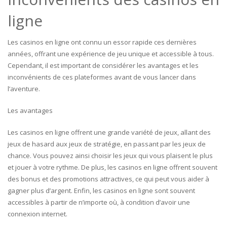
ligne
Les casinos en ligne ont connu un essor rapide ces dernières
années, offrant une expérience de jeu unique et accessible à tous.
Cependant, il est important de considérer les avantages et les
inconvénients de ces plateformes avant de vous lancer dans
l’aventure.
Les avantages
Les casinos en ligne offrent une grande variété de jeux, allant des
jeux de hasard aux jeux de stratégie, en passant par les jeux de
chance. Vous pouvez ainsi choisir les jeux qui vous plaisent le plus
et jouer à votre rythme. De plus, les casinos en ligne offrent souvent
des bonus et des promotions attractives, ce qui peut vous aider à
gagner plus d’argent. Enfin, les casinos en ligne sont souvent
accessibles à partir de n’importe où, à condition d’avoir une
connexion internet.