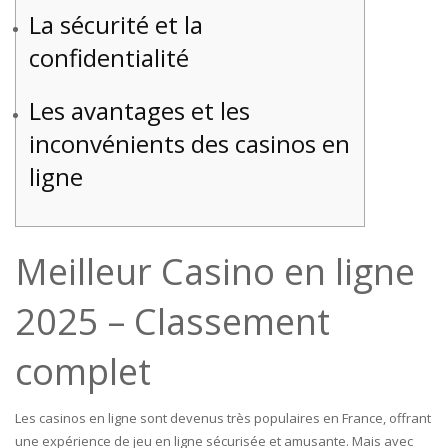
La sécurité et la
confidentialité
Les avantages et les
inconvénients des casinos en
ligne
Meilleur Casino en ligne
2025 – Classement
complet
Les casinos en ligne sont devenus très populaires en France, offrant
une expérience de jeu en ligne sécurisée et amusante. Mais avec