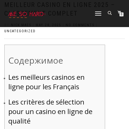
https://pin-up-cazino.kz/
pinap
lucky jet
pinup az
luckyjet
https://pin-up-oynay.com/
https://mostbet-play.kz/
pin up
MEILLEUR CASINO EN LIGNE 2025 –
CLASSEMENT COMPLET
TOGGLE
0
NAVIGATION
BY
NICK MAES
|
MAY 28, 2025
|
NO COMMENTS
|
UNCATEGORIZED
Содержимое
Les meilleurs casinos en
ligne pour les Français
Les critères de sélection
pour un casino en ligne de
qualité