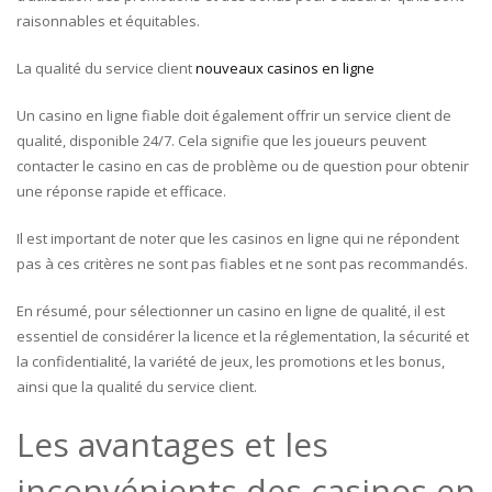
raisonnables et équitables.
La qualité du service client
nouveaux casinos en ligne
Un casino en ligne fiable doit également offrir un service client de
qualité, disponible 24/7. Cela signifie que les joueurs peuvent
contacter le casino en cas de problème ou de question pour obtenir
une réponse rapide et efficace.
Il est important de noter que les casinos en ligne qui ne répondent
pas à ces critères ne sont pas fiables et ne sont pas recommandés.
En résumé, pour sélectionner un casino en ligne de qualité, il est
essentiel de considérer la licence et la réglementation, la sécurité et
la confidentialité, la variété de jeux, les promotions et les bonus,
ainsi que la qualité du service client.
Les avantages et les
inconvénients des casinos en