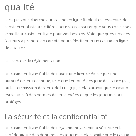
qualité
Lorsque vous cherchez un casino en ligne fiable, il est essentiel de
considérer plusieurs critères pour vous assurer que vous choisissez
le meilleur casino en ligne pour vos besoins. Voici quelques-uns des
facteurs à prendre en compte pour sélectionner un casino en ligne
de qualité :
La licence et la réglementation
Un casino en ligne fiable doit avoir une licence émise par une
autorité de jeu reconnue, telle que l’Autorité des jeux de France (AFL)
ou la Commission des jeux de l’État (CJE). Cela garantit que le casino
est soumis à des normes de jeu élevées et que les joueurs sont
protégés.
La sécurité et la confidentialité
Un casino en ligne fiable doit également garantir la sécurité et la
confidentialité des données des joueurs. Cela signifie que le casino