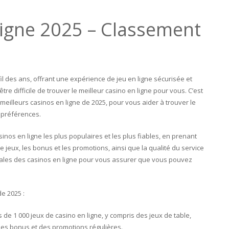
ligne 2025 – Classement
il des ans, offrant une expérience de jeu en ligne sécurisée et
tre difficile de trouver le meilleur casino en ligne pour vous. C’est
illeurs casinos en ligne de 2025, pour vous aider à trouver le
 préférences.
nos en ligne les plus populaires et les plus fiables, en prenant
de jeux, les bonus et les promotions, ainsi que la qualité du service
égales des casinos en ligne pour vous assurer que vous pouvez
e 2025 :
s de 1 000 jeux de casino en ligne, y compris des jeux de table,
des bonus et des promotions régulières.