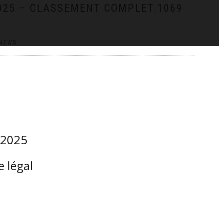
2025 – CLASSEMENT COMPLET.1069
NEWS
e 2025
e légal