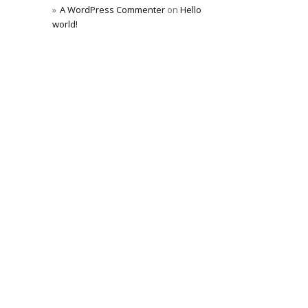
A WordPress Commenter
on
Hello
world!