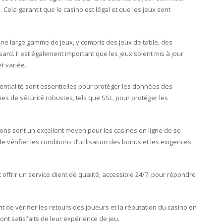
. Cela garantit que le casino est légal et que les jeux sont
r une large gamme de jeux, y compris des jeux de table, des
ard. Il est également important que les jeux soient mis à jour
t variée.
fidentialité sont essentielles pour protéger les données des
mes de sécurité robustes, tels que SSL, pour protéger les
ions sont un excellent moyen pour les casinos en ligne de se
de vérifier les conditions d’utilisation des bonus et les exigences
t offrir un service client de qualité, accessible 24/7, pour répondre
ant de vérifier les retours des joueurs et la réputation du casino en
sont satisfaits de leur expérience de jeu.