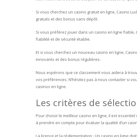
Si vous cherchez un casino gratuit en ligne, Casino Luc
gratuits et des bonus sans dépôt.
Si vous préférez jouer dans un casino en ligne fiable,
fiabilité et de sécurité établie.
Et si vous cherchez un nouveau casino en ligne, Casino
innovants et des bonus régulières.
Nous espérons que ce classement vous aidera à trouver
vos préférences. N’hésitez pas à nous contacter si v
casinos en ligne.
Les critères de sélecti
Pour choisir le meilleur casino en ligne, il est essentie
à prendre en compte pour évaluer la qualité d’un casin
La licence et la réglementation : Un casino en ligne doi