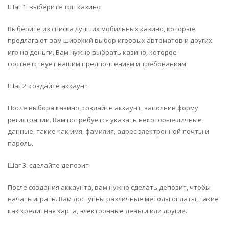
Шаг 1: выберите топ казино
Выберите из списка лучших мобильных казино, которые
предлагают вам широкий выбор игровых автоматов и других
игр на деньги. Вам нужно выбрать казино, которое
соответствует вашим предпочтениям и требованиям.
Шаг 2: создайте аккаунт
После выбора казино, создайте аккаунт, заполнив форму
регистрации. Вам потребуется указать некоторые личные
данные, такие как имя, фамилия, адрес электронной почты и
пароль.
Шаг 3: сделайте депозит
После создания аккаунта, вам нужно сделать депозит, чтобы
начать играть. Вам доступны различные методы оплаты, такие
как кредитная карта, электронные деньги или другие.