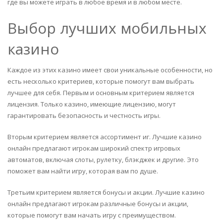
где вы можете играть в любое время и в любом месте.
Выбор лучших мобильных
казино
Каждое из этих казино имеет свои уникальные особенности, но
есть несколько критериев, которые помогут вам выбрать
лучшее для себя. Первым и основным критерием является
лицензия. Только казино, имеющие лицензию, могут
гарантировать безопасность и честность игры.
Вторым критерием является ассортимент иг. Лучшие казино
онлайн предлагают игрокам широкий спектр игровых
автоматов, включая слоты, рулетку, блэкджек и другие. Это
поможет вам найти игру, которая вам по душе.
Третьим критерием является бонусы и акции. Лучшие казино
онлайн предлагают игрокам различные бонусы и акции,
которые помогут вам начать игру с преимуществом.