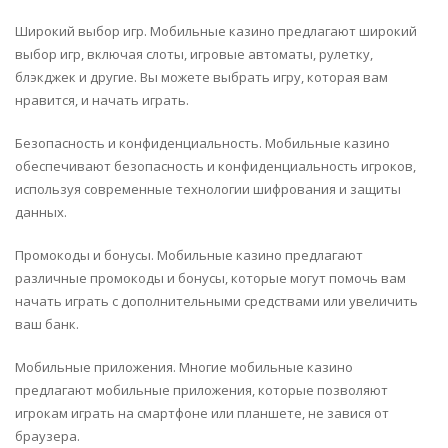
Широкий выбор игр. Мобильные казино предлагают широкий
выбор игр, включая слоты, игровые автоматы, рулетку,
блэкджек и другие. Вы можете выбрать игру, которая вам
нравится, и начать играть.
Безопасность и конфиденциальность. Мобильные казино
обеспечивают безопасность и конфиденциальность игроков,
используя современные технологии шифрования и защиты
данных.
Промокоды и бонусы. Мобильные казино предлагают
различные промокоды и бонусы, которые могут помочь вам
начать играть с дополнительными средствами или увеличить
ваш банк.
Мобильные приложения. Многие мобильные казино
предлагают мобильные приложения, которые позволяют
игрокам играть на смартфоне или планшете, не завися от
браузера.