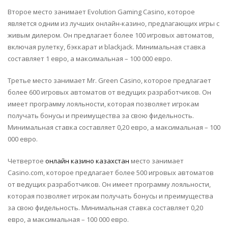
Второе место занимает Evolution Gaming Casino, которое
является одним из лучших онлайн-казино, предлагающих игры с
живым дилером. Он предлагает более 100 игровых автоматов,
включая рулетку, бэккарат и blackjack. Минимальная ставка
составляет 1 евро, а максимальная – 100 000 евро.
Третье место занимает Mr. Green Casino, которое предлагает
более 600 игровых автоматов от ведущих разработчиков. Он
имеет программу лояльности, которая позволяет игрокам
получать бонусы и преимущества за свою фидельность.
Минимальная ставка составляет 0,20 евро, а максимальная – 100
000 евро.
Четвертое
онлайн казино казахстан
место занимает
Casino.com, которое предлагает более 500 игровых автоматов
от ведущих разработчиков. Он имеет программу лояльности,
которая позволяет игрокам получать бонусы и преимущества
за свою фидельность. Минимальная ставка составляет 0,20
евро, а максимальная – 100 000 евро.