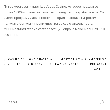
Пятое место занимает LeoVegas Casino, которое предлагает
более 1 000 игровых автоматов от ведущих разработчиков. Он
имеет программу лояльности, которая позволяет игрокам
получать бонусы и преимущества за свою фидельность.
Минимальная ставка составляет 0,20 евро, а максимальная – 100
000 евро.
Post
←
CASINO EN LIGNE QUATRO –
MOSTBET AZ – BUKMEKER VE
REVUE DES JEUX DISPONIBLES
KAZINO MOSTBET – GIRIŞ RƏSMI
navigation
SAYT
→