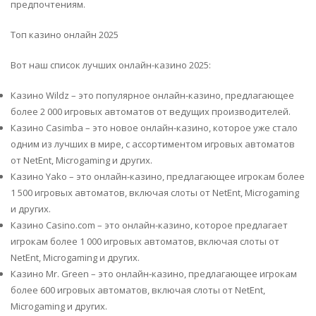
предпочтениям.
Топ казино онлайн 2025
Вот наш список лучших онлайн-казино 2025:
Казино Wildz – это популярное онлайн-казино, предлагающее
более 2 000 игровых автоматов от ведущих производителей.
Казино Casimba – это новое онлайн-казино, которое уже стало
одним из лучших в мире, с ассортиментом игровых автоматов
от NetEnt, Microgaming и других.
Казино Yako – это онлайн-казино, предлагающее игрокам более
1 500 игровых автоматов, включая слоты от NetEnt, Microgaming
и других.
Казино Casino.com – это онлайн-казино, которое предлагает
игрокам более 1 000 игровых автоматов, включая слоты от
NetEnt, Microgaming и других.
Казино Mr. Green – это онлайн-казино, предлагающее игрокам
более 600 игровых автоматов, включая слоты от NetEnt,
Microgaming и других.