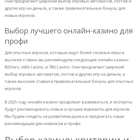
Они предлагают широкий выбор игровых автоматов, слотов и
других игр на деньги, а также привлекательные бонусы для
новых игроков.
Выбор лучшего онлайн-казино для
профи
Для опытных игроков, которые ищут более сложные игры и
высокие ставки, мы рекомендуем следующие онлайн-казино:
BitStarz, mBit Casino, и 7Bit Casino. Они предлагают широкий
выбор игровых автоматов, слотов и других игр на деньги, а
также высокие ставки и привлекательные бонусы для опытных
игроков.
В 2025 году онлайн-казино продолжат развиваться, и эксперты
будут рекомендовать новые и лучшие варианты для игроков.
Мы будем следить за развитием рынка и предлагать наши
рекомендации для новичков и профи.
Выбор казино: критерии и