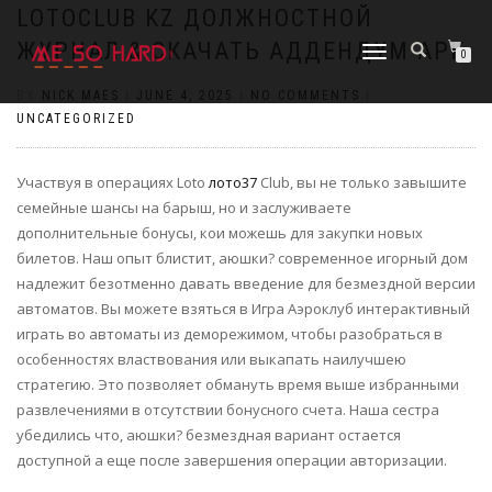
https://pin-up-cazino.kz/
pinap
lucky jet
pinup az
luckyjet
https://pin-up-oynay.com/
https://mostbet-play.kz/
pin up
LOTOCLUB KZ ДОЛЖНОСТНОЙ
ЖУРНАЛ & СКАЧАТЬ АДДЕНДУМ APK
TOGGLE
0
NAVIGATION
BY
NICK MAES
|
JUNE 4, 2025
|
NO COMMENTS
|
UNCATEGORIZED
Участвуя в операциях Loto
лото37
Club, вы не только завышите
семейные шансы на барыш, но и заслуживаете
дополнительные бонусы, кои можешь для закупки новых
билетов. Наш опыт блистит, аюшки? современное игорный дом
надлежит безотменно давать введение для безмездной версии
автоматов. Вы можете взяться в Игра Аэроклуб интерактивный
играть во автоматы из деморежимом, чтобы разобраться в
особенностях властвования или выкапать наилучшею
стратегию.
Это позволяет обмануть время выше избранными
развлечениями в отсутствии бонусного счета. Наша сестра
убедились что, аюшки? безмездная вариант остается
доступной а еще после завершения операции авторизации.