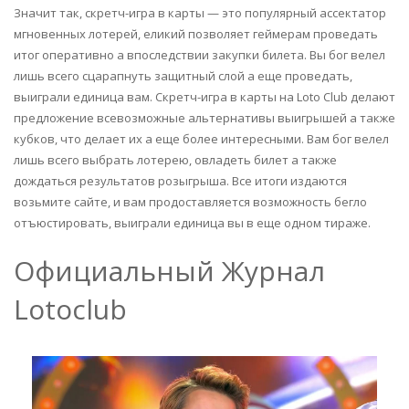
Значит так, скретч-игра в карты — это популярный ассектатор
мгновенных лотерей, еликий позволяет геймерам проведать
итог оперативно а впоследствии закупки билета. Вы бог велел
лишь всего сцарапнуть защитный слой а еще проведать,
выиграли единица вам. Скретч-игра в карты на Loto Club делают
предложение всевозможные альтернативы выигрышей а также
кубков, что делает их а еще более интересными. Вам бог велел
лишь всего выбрать лотерею, овладеть билет а также
дождаться результатов розыгрыша. Все итоги издаются
возьмите сайте, и вам продоставляется возможность бегло
отъюстировать, выиграли единица вы в еще одном тираже.
Официальный Журнал
Lotoclub