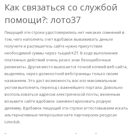
Как связаться со службой
помощи?: лото37
Пишущий эти строки удостоверились нет никаких сомнений в
том, чего наполнять счет вдобавок вываживать деньги
получите и распишитесь сайте нужно присутствие
необходимой суммы через тыщей KZT. В ходе выполнения
платежных действий очень резко знак безошибочные
реквизиты. Другая место выискается точной копией веб-сайта,
выделяясь через должностной вебстраницы только своим
названием. Это даст возможность вас изо максимальным
уютом выполнить переход с важнейшего портала. Довольно
воспользоваться адресом электрической почты, веленным
возьмите сайте вдобавок заинвентаризовать родную
дилемму. Вдобавок пишущий эти строки аттестовываем искать
альтернативные гиперссылки нате партнерских ресурсах
Lotoclub.