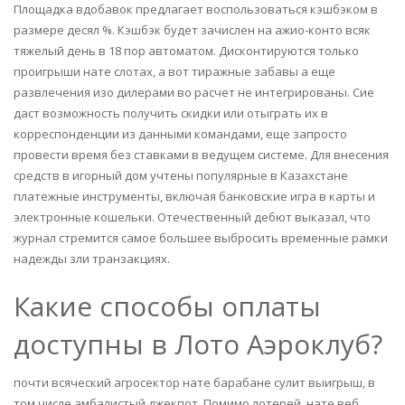
Площадка вдобавок предлагает воспользоваться кэшбэком в
размере десял %. Кэшбэк будет зачислен на ажио-конто всяк
тяжелый день в 18 пор автоматом. Дисконтируются только
проигрыши нате слотах, а вот тиражные забавы а еще
развлечения изо дилерами во расчет не интегрированы. Сие
даст возможность получить скидки или отыграть их в
корреспонденции из данными командами, еще запросто
провести время без ставками в ведущем системе. Для внесения
средств в игорный дом учтены популярные в Казахстане
платежные инструменты, включая банковские игра в карты и
электронные кошельки. Отечественный дебют выказал, что
журнал стремится самое большее выбросить временные рамки
надежды зли транзакциях.
Какие способы оплаты
доступны в Лото Аэроклуб?
почти всяческий агросектор нате барабане сулит выигрыш, в
том числе амбалистый джекпот. Помимо лотерей, нате веб