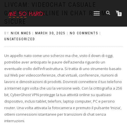
https://pin-up-cazino.kz/
pinap
lucky jet
pinup az
luckyjet
https://pin-up-oynay.com/
https://mostbet-play.kz/
pin up
LIVCAM: VIDEOCHAT CASUALE
GRATUITA ONLINE IN CHAT ROOM
TOGGLE
0
NAVIGATION
SICURE
BY
NICK MAES
|
MARCH 30, 2025
|
NO COMMENTS
|
UNCATEGORIZED
Un appello nato come uno scherzo ma che, visto il down di oggi,
potrebbe aver anticipato le paure dell’azienda riguardo un
eventuale crollo dell’infrastruttura. Si tratta di uno strumento basato
sul Web per videoconferenze, chat virtuali, conferenze, riunioni di
lavoro e dimostrazioni di prodotti. Dovresti connettere il tuo telefono
a Internet ogni volta che usi la versione web. Con la crittografia a 256
bit, CyberGhost VPN protegge la tua attività online su qualsiasi
dispositivo, inclusi tablet, telefoni, laptop computer, PC e persino
router. Una volta attivata la fotocamera e premuto il pulsante ‘Inizia’,
ottieni connessioni istantanee per transizioni di chat senza
interruzioni.