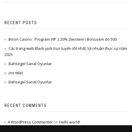
RECENT POSTS
Bison Casino : Program VIP z 20% Zwrotem i Bonusem do 500
Các trang web Black-jack trực tuyến tốt nhất, lợi nhuận thực sự năm
2025
Bahsegel Sanal Oyunlar
(no title)
Bahsegel Sanal Oyunlar
RECENT COMMENTS
A WordPress Commenter
on
Hello world!