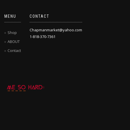
MENU
CONTACT
Chapmanmarket@yahoo.com
Shop
1-818-370-7361
ABOUT
Contact