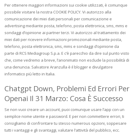
Per ottenere maggiori informazioni sui cookie utilizzati, è comunque
possibile visitare la nostra COOKIE POLICY. Vi autorizzo alla
comunicazione dei miei dati personali per comunicazione e
advertising mediante posta, telefono, posta elettronica, sms, mms e
sondaggi d’opinione ai partner terzi. Vi autorizzo al trattamento dei
miei dati per ricevere informazioni promozionali mediante posta,
telefono, posta elettronica, sms, mms e sondaggi d’opinione da
parte di RCS Mediagroup S.p.a. E c’è parecchio da dire sul punto visto
che, come vedremo a breve, l’anonimato non esclude la possibilità di
una denuncia. Salvatore Aranzulla è il blogger e divulgatore
informatico più letto in Italia.
Chatgpt Down, Problemi Ed Errori Per
Openai Il 31 Marzo: Cosa È Successo
Se non vuoi creare un account, puoi comunque usare l’app con un
semplice nome utente e password. E per non commettere errori, ti
consigliamo di confrontare tu stesso numerous opzioni, soppesare
tutti i vantaggi e gli svantaggi, valutare l’attività del pubblico, ecc.