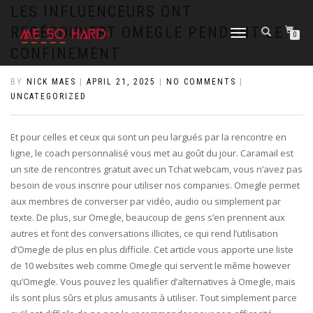
https://pin-up-cazino.kz/
pinap
lucky jet
pinup az
luckyjet
https://pin-up-oynay.com/
https://mostbet-play.kz/
pin up
LES INFLUENCEURS ONT
REDÉCOUVERT OMEGLE PENDANT LE
TOGGLE
0
NAVIGATION
CONFINEMENT
BY
NICK MAES
|
APRIL 21, 2025
|
NO COMMENTS
|
UNCATEGORIZED
Et pour celles et ceux qui sont un peu largués par la rencontre en
ligne, le coach personnalisé vous met au goût du jour. Caramail est
un site de rencontres gratuit avec un Tchat webcam, vous n’avez pas
besoin de vous inscrire pour utiliser nos companies. Omegle permet
aux membres de converser par vidéo, audio ou simplement par
texte. De plus, sur Omegle, beaucoup de gens s’en prennent aux
autres et font des conversations illicites, ce qui rend l’utilisation
d’Omegle de plus en plus difficile. Cet article vous apporte une liste
de 10 websites web comme Omegle qui servent le même however
qu’Omegle. Vous pouvez les qualifier d’alternatives à Omegle, mais
ils sont plus sûrs et plus amusants à utiliser. Tout simplement parce