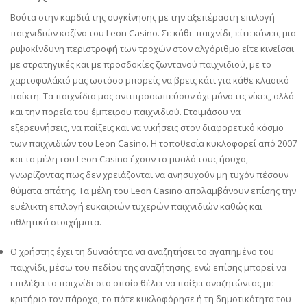
Βούτα στην καρδιά της συγκίνησης με την αξεπέραστη επιλογή
παιχνιδιών καζίνο του Leon Casino. Σε κάθε παιχνίδι, είτε κάνεις μια
ριψοκίνδυνη περιστροφή των τροχών στον αλγόριθμο είτε κινείσαι
με στρατηγικές και με προσδοκίες ζωντανού παιχνιδιού, με το
χαρτοφυλάκιό μας ωστόσο μπορείς να βρεις κάτι για κάθε κλασικό
παίκτη. Τα παιχνίδια μας αντιπροσωπεύουν όχι μόνο τις νίκες, αλλά
και την πορεία του έμπειρου παιχνιδιού. Ετοιμάσου να
εξερευνήσεις, να παίξεις και να νικήσεις στον διαφορετικό κόσμο
των παιχνιδιών του Leon Casino. Η τοποθεσία κυκλοφορεί από 2007
και τα μέλη του Leon Casino έχουν το μυαλό τους ήσυχο,
γνωρίζοντας πως δεν χρειάζονται να ανησυχούν μη τυχόν πέσουν
θύματα απάτης. Τα μέλη του Leon Casino απολαμβάνουν επίσης την
ευέλικτη επιλογή ευκαιριών τυχερών παιχνιδιών καθώς και
αθλητικά στοιχήματα.
Ο χρήστης έχει τη δυναότητα να αναζητήσει το αγαπημένο του
παιχνίδι, μέσω του πεδίου της αναζήτησης, ενώ επίσης μπορεί να
επιλέξει το παιχνίδι στο οποίο θέλει να παίξει αναζητώντας με
κριτήριο τον πάροχο, το πότε κυκλοφόρησε ή τη δημοτικότητα του