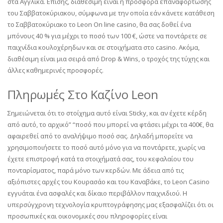
στα Αγγλικά. Επίσης, διαθέσιμη είναι η προσφορά επαναφόρτωσης
του Σαββατοκύριακου, σύμφωνα με την οποία εάν κάνετε κατάθεση
το Σαββατοκύριακο το Leon On line casino, θα σας δοθεί ένα
μπόνους 40 % για μέχρι το ποσό των 100 €, ώστε να ποντάρετε σε
παιχνίδια κουλοχέρηδων και σε στοιχήματα στο casino. Ακόμα,
διαθέσιμη είναι μια σειρά από Drop & Wins, ο τροχός της τύχης και
άλλες καθημερινές προσφορές.
Πληρωμές Στο Καζίνο Leon
Σημειώνεται ότι το στοίχημα αυτό είναι Sticky, και αν έχετε κέρδη
από αυτό, το αρχικό” “ποσό που μπορεί να φτάσει μέχρι τα 400€, θα
αφαιρεθεί από το αναλήψιμο ποσό σας. Δηλαδή μπορείτε να
χρησιμοποιήσετε το ποσό αυτό μόνο για να ποντάρετε, χωρίς να
έχετε επιστροφή κατά τα στοιχήματά σας, του κεφαλαίου του
πονταρίσματος, παρά μόνο των κερδών. Με άδεια από τις
αξιόπιστες αρχές του Κουρασάο και του Καναβάκε, το Leon Casino
εγγυάται ένα ασφαλές και δίκαιο περιβάλλον παιχνιδιού. Η
υπερσύγχρονη τεχνολογία κρυπτογράφησης μας εξασφαλίζει ότι οι
προσωπικές και οικονομικές σου πληροφορίες είναι