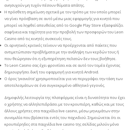
ανησυχούν μη τυχόν πέσουν θύματα απάτης.
Η πρόσθετη σημείωση σχετικά με τον τρόπο με τον οποίο μπορεί
να γίνει πρόσβαση σε αυτό μέσω μιας εφαρμογής για κινητά που
μπορεί να ληφθεί απευθείας από το Google Play Store εξασφαλίζει
σαφήνεια και ταχύτητα για την προβολή των προσφορών του Leon
Casino από τις κινητές συσκευές τους.
Οι αρνητικές κριτικές τείνουν να προέρχονται από παίκτες που
αντιμετώπισαν προβλήματα με την ανάληψη των κερδών τους ή
που θεώρησαν ότι η εξυπηρέτηση πελατών δεν τους βοήθησε.
Το Leon Casino σας έχει φροντίσει και σε αυτό τον τομέα έχοντας
δημιουργήσει δική του εφαρμογή για κινητά Android.
Ο όρος ‘γκανιότα’ χρησιμοποιείται για να περιγράψει την τάση των
αποτελεσμάτων σε ένα συγκεκριμένο αθλητικό γεγονός.
Δημοφιλής λειτουργία της πλατφόρμας είναι η δυνατότητα που έχει
ο χρήστης να αλληλεπιδράσει με τον κρουπιέρη, καθώς και με τους
άλλους χρήστες στα παιχνίδια live casino, μέσω μηνυμάτων στην
συνομιλία που βρίσκεται εντός του παχνιδιού. Σημειώνεται ότι οι
κρουπιέρηδες στα παιχνίδια live casino της σελίδας μιλούν μόνο