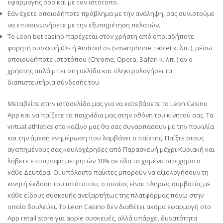
εφαρμογής όσο και με τον ιστότοπο.
Εάν έχετε οποιοδήποτε πρόβλημα με την ανάληψη, σας συνιστούμε
να επικοινωνήσετε με την εξυπηρέτηση πελατών.
Το Leon bet casino παρέχεται στον χρήστη από οποιαδήποτε
φορητή συσκευή iOs ή Android os (smartphone, tablet κ. λπ. ), μέσω
οποιουδήποτε ιστοτόπου (Chrome, Opera, Safari κ. λπ. ) αν ο
χρήστης απλά μπει στη σελίδα και πληκτρολογήσει τα
διαπιστευτήρια σύνδεσής του.
Μεταβείτε στην ιστοσελίδα μας για να κατεβάσετε το Leon Casino
App και να παίζετε τα παιχνίδια μας στην οθόνη του κινητού σας. Τα
virtual athletics στο καζίνο μας θα σας συναρπάσουν με την ποικιλία
και την άμεση ενημέρωση που λαμβάνει ο παίκτης. Παίξτε στους
αγαπημένους σας κουλοχέρηδες από Παρασκευή μέχρι Κυριακή και
λάβετε επιστροφή μετρητών 10% σε όλα τα χαμένα στοιχήματα
κάθε Δευτέρα. Οι υπόλοιπο παίκτες μπορούν να αξιολογήσουν τη
κινητή έκδοση του ιστότοπου, ο οποίος είναι πλήρως συμβατός με
κάθε είδους συσκευής ανεξαρτήτως της πλατφόρμας πάνω στην
οποία δουλεύει. Το Leon Casino δεν διαθέτει ακόμα εφαρμογή στο
App retail store για apple συσκευές, αλλά υπάρχει δυνατότητα