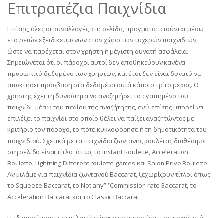
Επιτραπέζια Παιχνίδια
Επίσης, όλες οι συναλλαγές στη σελίδα, πραγματοποιούνται μέσω
εταιρειών εξειδικευμένων στον χώρο των τυχερών παιχνιδιών,
ώστε να παρέχεται στον χρήστη η μέγιστη δυνατή ασφάλεια.
Σημειώνεται ότι οι πάροχοι αυτοί δεν αποθηκεύουν κανένα
προσωπικό δεδομένο των χρηστών, και έτσι δεν είναι δυνατό να
αποκτήσει πρόσβαση στα δεδομένα αυτά κάποιο τρίτο μέρος. Ο
χρήστης έχει τη δυναότητα να αναζητήσει το αγαπημένο του
παιχνίδι, μέσω του πεδίου της αναζήτησης, ενώ επίσης μπορεί να
επιλέξει το παιχνίδι στο οποίο θέλει να παίξει αναζητώντας με
κριτήριο τον πάροχο, το πότε κυκλοφόρησε ή τη δημοτικότητα του
παιχνιδιού. Σχετικά με τα παιχνίδια ζωντανής ρουλέτας διαθέσιμοι
στη σελίδα είναι τίτλοι όπως το Instant Roulette, Acceleration
Roulette, Lightning Different roulette games και Salon Prive Roulette.
Αν μιλάμε για παιχνίδια ζωντανού Baccarat, ξεχωρίζουν τίτλοι όπως
το Squeeze Baccarat, το Not any” “Commission rate Baccarat, το
Acceleration Baccarat και το Classic Baccarat.
Η εξυπηρέτηση των πελατών είναι η νούμερο ένα προτεραιότητά