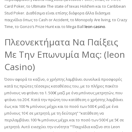
Card Poker, το Ultimate The state of texas Hold’em και το Caribbean
Stud Poker. Διαθέσιμα είναι επίσης διάφορα άλλα διάσημα
παιχνίδια όπως το Cash or Accident, το Monopoly Are living, το Crazy
Time, το Gonzo’s Prize Hunt και το Mega Ball
leon casino
.
Πλεονεκτήματα Να Παίξεις
Με Την Επωνυμία Μας: (leon
Casino)
Όσον αφορά το καζίνο, ο χρήστης λαμβάνει συνολικά προσφορές
κατά τις πρώτες τέσσερις καταθέσεις του, με το πλήρες πακέτο
μπόνους να φτάνει τα 1. 500€ μαζί με ένα μπόνους μετρητών, που
φτάνει τα 20 €. Κατά την πρώτη του κατάθεση ο χρήστης λαμβάνει
έως και 100 % μπόνους μέχρι και το ποσό των 500 € μαζί με ένα
μπόνους 10 € σε μετρητά, με τη δεύτερη” “κατάθεση να
περιλαμβάνει 100 % μπόνους μέχρι και το ποσό των 500 € με 5€ σε
μετρητά. Αυτό ενισχύει την ενότητα “”Παιχνίδια καζίνο στο Leon