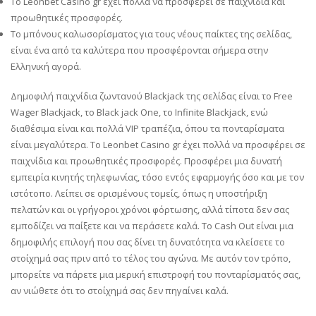
Το Leonbet Casino gr έχει πολλά να προσφέρει σε παιχνίδια και
προωθητικές προσφορές.
Το μπόνους καλωσορίσματος για τους νέους παίκτες της σελίδας,
είναι ένα από τα καλύτερα που προσφέρονται σήμερα στην
Ελληνική αγορά.
Δημοφιλή παιχνίδια ζωντανού Blackjack της σελίδας είναι το Free
Wager Blackjack, το Black jack One, το Infinite Blackjack, ενώ
διαθέσιμα είναι και πολλά VIP τραπέζια, όπου τα πονταρίσματα
είναι μεγαλύτερα. Το Leonbet Casino gr έχει πολλά να προσφέρει σε
παιχνίδια και προωθητικές προσφορές. Προσφέρει μια δυνατή
εμπειρία κινητής τηλεφωνίας, τόσο εντός εφαρμογής όσο και με τον
ιστότοπο. Λείπει σε ορισμένους τομείς, όπως η υποστήριξη
πελατών και οι γρήγοροι χρόνοι φόρτωσης, αλλά τίποτα δεν σας
εμποδίζει να παίξετε και να περάσετε καλά. Το Cash Out είναι μια
δημοφιλής επιλογή που σας δίνει τη δυνατότητα να κλείσετε το
στοίχημά σας πριν από το τέλος του αγώνα. Με αυτόν τον τρόπο,
μπορείτε να πάρετε μια μερική επιστροφή του πονταρίσματός σας,
αν νιώθετε ότι το στοίχημά σας δεν πηγαίνει καλά.