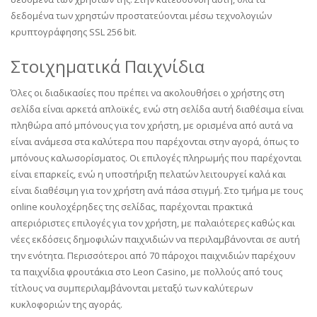
δεδομένα των χρηστών προστατεύονται μέσω τεχνολογιών
κρυπτογράφησης SSL 256 bit.
Στοιχηματικά Παιχνίδια
Όλες οι διαδικασίες που πρέπει να ακολουθήσει ο χρήστης στη
σελίδα είναι αρκετά απλοϊκές, ενώ στη σελίδα αυτή διαθέσιμα είναι
πληθώρα από μπόνους για τον χρήστη, με ορισμένα από αυτά να
είναι ανάμεσα στα καλύτερα που παρέχονται στην αγορά, όπως το
μπόνους καλωσορίσματος. Οι επιλογές πληρωμής που παρέχονται
είναι επαρκείς, ενώ η υποστήριξη πελατών λειτουργεί καλά και
είναι διαθέσιμη για τον χρήστη ανά πάσα στιγμή. Στο τμήμα με τους
online κουλοχέρηδες της σελίδας, παρέχονται πρακτικά
απεριόριστες επιλογές για τον χρήστη, με παλαιότερες καθώς και
νέες εκδόσεις δημοφιλών παιχνιδιών να περιλαμβάνονται σε αυτή
την ενότητα. Περισσότεροι από 70 πάροχοι παιχνιδιών παρέχουν
τα παιχνίδια φρουτάκια στο Leon Casino, με πολλούς από τους
τίτλους να συμπεριλαμβάνονται μεταξύ των καλύτερων
κυκλοφοριών της αγοράς.