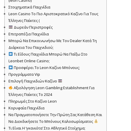
(leon Casino)
Στοιχηματικά Παιχνίδια
Leon Casino Το Πιο Αριστοκρατικό Καζίνο Για Τους
Έλληνες Παίκτες (
Δωρεάν Περιστροφές
Επιτραπέζια Παιχνίδια
Μπορώ Να Επικοινωνήσω Με Τον Dealer Κατά Τη
Διάρκεια Του Παιχνιδιού;
Τι Είδους Παιχνίδια Μπορώ Να Παίξω Στο
Leonbet Online Casino;
Προσφέρει Το Leon Καζίνο Μπόνους;
Προγράμματα Vip
Επιλογή Παιχνιδιών Καζίνο
Αξιολόγηση Leon Gambling Establishment Για
Έλληνες Παίκτες Το 2024
Πληρωμές Στο Καζίνο Leon
Κορυφαία Παιχνίδια
Να Πραγματοποιήσετε Την Πρώτη Σας Κατάθεση Και
Να Διεκδικήσετε Το Μπόνους Καλοσωρίσματος
Τι Είναι Η ‘γκανιότα’ Στο Αθλητικό Στοίχημα;