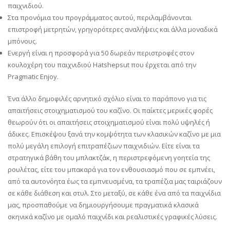
παιχνιδιού.
Στα προνόμια του προγράμματος αυτού, περιλαμβάνονται
επιστροφή μετρητών, γρηγορότερες αναλήψεις και άλλα μοναδικά
μπόνους.
Ενεργή είναι η προσφορά για 50 δωρεάν περιστροφές στον
κουλοχέρη του παιχνιδιού Hatshepsut που έρχεται από την
Pragmatic Enjoy.
Ένα άλλο δημοφιλές αρνητικό σχόλιο είναι το παράπονο για τις
απαιτήσεις στοιχηματισμού του καζίνο. Οι παίκτες μερικές φορές
θεωρούν ότι οι απαιτήσεις στοιχηματισμού είναι πολύ υψηλές ή
άδικες. Επισκέψου ξανά την κομψότητα των κλασικών καζίνο με μια
πολύ μεγάλη επιλογή επιτραπέζιων παιχνιδιών. Είτε είναι τα
στρατηγικά βάθη του μπλακτζάκ, η περιστρεφόμενη γοητεία της
ρουλέτας, είτε του μπακαρά για τον ενθουσιασμό που σε εμπνέει,
από τα αυτονόητα έως τα εμπνευσμένα, τα τραπέζια μας ταιριάζουν
σε κάθε διάθεση και στυλ. Στο μεταξύ, σε κάθε ένα από τα παιχνίδια
μας, προσπαθούμε να δημιουργήσουμε πραγματικά κλασικά
σκηνικά καζίνο με ομαλό παιχνίδι και ρεαλιστικές γραφικές λύσεις.