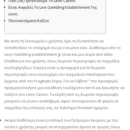
Γιατί Σας Προτείνουμε Το Leon Casino
Είναι Ασφαλές Το Live Gambling Establishment Της
Leon;
Πλεονεκτήματα Καζίνο
Με αυτή τη λειτουργία ο χρήστης έχει τη δυνατότητα να
τοποθετήσει το στοίχημά του με ένα μόνο κλικ. Διαθέσιμα από το
Leon Gambling establishment gr είναι και μια σειρά από άλλα
έπαθλα για τον χρήστη, όπως δωρεάν περιστροφές σε παιχνίδια
κουλοχέρηδων. Ενεργή είναι η προσφορά για 50 δωρεάν
περιστροφές στον κουλοχέρη του παιχνιδιού Hatshepsut που
έρχεται από την Pragmatic Enjoy. Για να λάβετε” “την προσφορά,
πραγματοποιήστε μια κατάθεση τουλάχιστον ten € και ξεκινήστε να
παίζετε στο Leon Casino. Τα κέρδη από τις δωρεάν περιστροφές
μπορούν να γίνουν αναλήψιμα, αφού πονταριστούν 45 φορές σε
παιχνίδια της επιλογής σας, σε διάστημα fourteen ημερών.
Ακόμα διαθέσιμη είναι η επιλογή των Γρήγορων Αγορών, με την
οποία ο χρήστης μπορεί να στοιχηματίσει άμεσα σε αγορές όπως