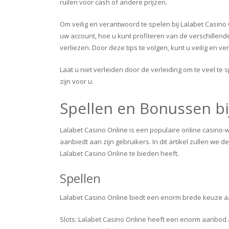
ruilen voor cash of andere prijzen.
Om veilig en verantwoord te spelen bij Lalabet Casino O
uw account, hoe u kunt profiteren van de verschillend
verliezen. Door deze tips te volgen, kunt u veilig en v
Laat u niet verleiden door de verleiding om te veel te 
zijn voor u.
Spellen en Bonussen bi
Lalabet Casino Online is een populaire online casino
aanbiedt aan zijn gebruikers. In dit artikel zullen we
Lalabet Casino Online te bieden heeft.
Spellen
Lalabet Casino Online biedt een enorm brede keuze a
Slots: Lalabet Casino Online heeft een enorm aanbod a