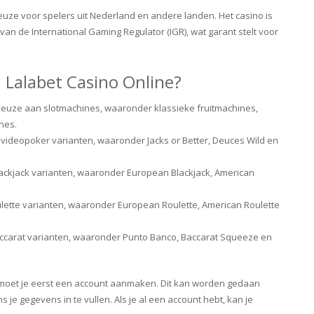
euze voor spelers uit Nederland en andere landen. Het casino is
an de International Gaming Regulator (IGR), wat garant stelt voor
j Lalabet Casino Online?
keuze aan slotmachines, waaronder klassieke fruitmachines,
nes.
 videopoker varianten, waaronder Jacks or Better, Deuces Wild en
blackjack varianten, waaronder European Blackjack, American
oulette varianten, waaronder European Roulette, American Roulette
baccarat varianten, waaronder Punto Banco, Baccarat Squeeze en
, moet je eerst een account aanmaken. Dit kan worden gedaan
s je gegevens in te vullen. Als je al een account hebt, kan je