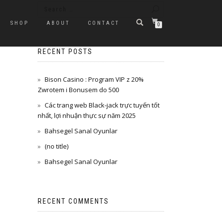
SHOP
ABOUT
CONTACT
0
RECENT POSTS
Bison Casino : Program VIP z 20%
Zwrotem i Bonusem do 500
Các trang web Black-jack trực tuyến tốt
nhất, lợi nhuận thực sự năm 2025
Bahsegel Sanal Oyunlar
(no title)
Bahsegel Sanal Oyunlar
RECENT COMMENTS