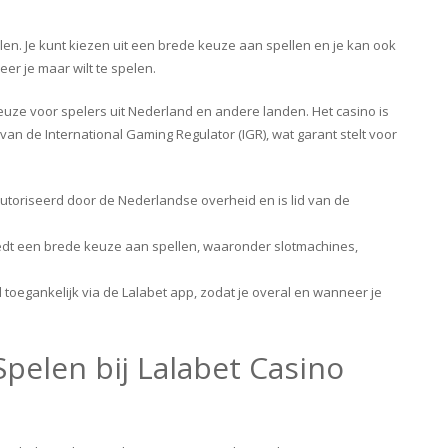
len. Je kunt kiezen uit een brede keuze aan spellen en je kan ook
r je maar wilt te spelen.
euze voor spelers uit Nederland en andere landen. Het casino is
an de International Gaming Regulator (IGR), wat garant stelt voor
autoriseerd door de Nederlandse overheid en is lid van de
iedt een brede keuze aan spellen, waaronder slotmachines,
l toegankelijk via de Lalabet app, zodat je overal en wanneer je
pelen bij Lalabet Casino