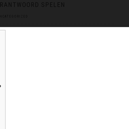
VERANTWOORD SPELEN
NCATEGORIZED
?