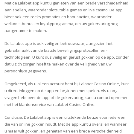
Met de Lalabet app kunt u genieten van een brede verscheidenheid
aan spellen, waaronder slots, table games en live casino. De app
biedt ook een reeks promoties en bonusacties, waaronder
welkomstbonus en loyaltyprogramma, om uw gokervaring nog
aangenamer te maken.
De Lalabet app is ook veilig en betrouwbaar, aangezien het
gebruikmaakt van de laatste beveiligingsprotocollen en -
technologieën. U kunt dus veilig en gerust gokken op de app, zonder
dat u zich zorgen hoeft te maken over de veiligheid van uw
persoonlijke gegevens.
Omgekeerd, als u al een account hebt bij Lalabet Casino Online, kunt
u direct inloggen op de app en beginnen met spelen. Als u nog
vragen hebt over de app of de gokervaring, kunt u contact opnemen
met het klantenservice van Lalabet Casino Online.
Conclusie: De Lalabet app is een uitstekende keuze voor iedereen
die van online gokken houdt. Met de app kunt u overal en wanneer
u maar wilt gokken, en genieten van een brede verscheidenheid