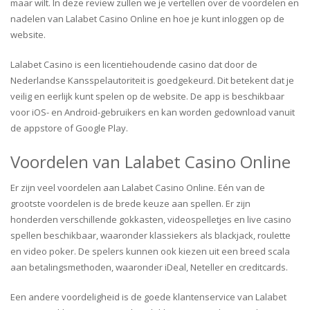
maar wilt. In deze review zullen we je vertellen over de voordelen en
nadelen van Lalabet Casino Online en hoe je kunt inloggen op de
website.
Lalabet Casino is een licentiehoudende casino dat door de
Nederlandse Kansspelautoriteit is goedgekeurd. Dit betekent dat je
veilig en eerlijk kunt spelen op de website. De app is beschikbaar
voor iOS- en Android-gebruikers en kan worden gedownload vanuit
de appstore of Google Play.
Voordelen van Lalabet Casino Online
Er zijn veel voordelen aan Lalabet Casino Online. Eén van de
grootste voordelen is de brede keuze aan spellen. Er zijn
honderden verschillende gokkasten, videospelletjes en live casino
spellen beschikbaar, waaronder klassiekers als blackjack, roulette
en video poker. De spelers kunnen ook kiezen uit een breed scala
aan betalingsmethoden, waaronder iDeal, Neteller en creditcards.
Een andere voordeligheid is de goede klantenservice van Lalabet