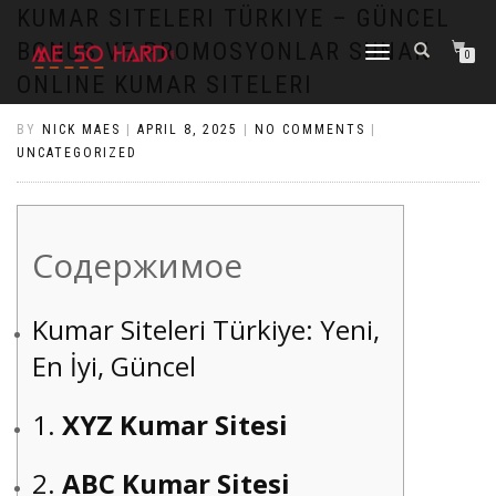
https://pin-up-cazino.kz/
pinap
lucky jet
pinup az
luckyjet
https://pin-up-oynay.com/
https://mostbet-play.kz/
pin up
KUMAR SITELERI TÜRKIYE – GÜNCEL
BONUS VE PROMOSYONLAR SUNAN
TOGGLE
0
NAVIGATION
ONLINE KUMAR SITELERI
BY
NICK MAES
|
APRIL 8, 2025
|
NO COMMENTS
|
UNCATEGORIZED
Содержимое
Kumar Siteleri Türkiye: Yeni,
En İyi, Güncel
1.
XYZ Kumar Sitesi
2.
ABC Kumar Sitesi