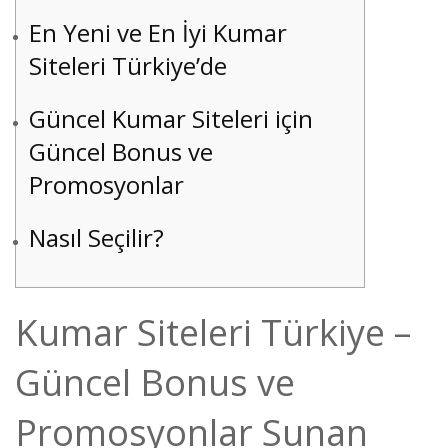
En Yeni ve En İyi Kumar
Siteleri Türkiye’de
Güncel Kumar Siteleri için
Güncel Bonus ve
Promosyonlar
Nasıl Seçilir?
Kumar Siteleri Türkiye –
Güncel Bonus ve
Promosyonlar Sunan