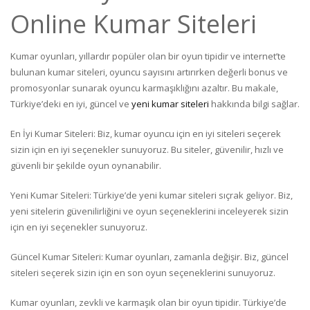
Online Kumar Siteleri
Kumar oyunları, yıllardır popüler olan bir oyun tipidir ve internet’te
bulunan kumar siteleri, oyuncu sayısını artırırken değerli bonus ve
promosyonlar sunarak oyuncu karmaşıklığını azaltır. Bu makale,
Türkiye’deki en iyi, güncel ve
yeni kumar siteleri
hakkında bilgi sağlar.
En İyi Kumar Siteleri: Biz, kumar oyuncu için en iyi siteleri seçerek
sizin için en iyi seçenekler sunuyoruz. Bu siteler, güvenilir, hızlı ve
güvenli bir şekilde oyun oynanabilir.
Yeni Kumar Siteleri: Türkiye’de yeni kumar siteleri sıçrak geliyor. Biz,
yeni sitelerin güvenilirliğini ve oyun seçeneklerini inceleyerek sizin
için en iyi seçenekler sunuyoruz.
Güncel Kumar Siteleri: Kumar oyunları, zamanla değişir. Biz, güncel
siteleri seçerek sizin için en son oyun seçeneklerini sunuyoruz.
Kumar oyunları, zevkli ve karmaşık olan bir oyun tipidir. Türkiye’de