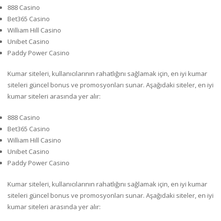
888 Casino
Bet365 Casino
William Hill Casino
Unibet Casino
Paddy Power Casino
Kumar siteleri, kullanıcılarının rahatlığını sağlamak için, en iyi kumar
siteleri güncel bonus ve promosyonları sunar. Aşağıdaki siteler, en iyi
kumar siteleri arasında yer alır:
888 Casino
Bet365 Casino
William Hill Casino
Unibet Casino
Paddy Power Casino
Kumar siteleri, kullanıcılarının rahatlığını sağlamak için, en iyi kumar
siteleri güncel bonus ve promosyonları sunar. Aşağıdaki siteler, en iyi
kumar siteleri arasında yer alır: