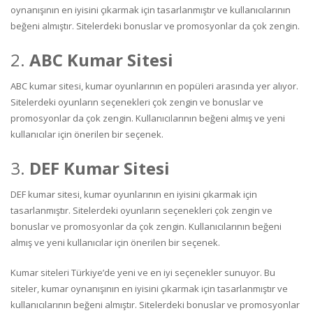
oynanışının en iyisini çıkarmak için tasarlanmıştır ve kullanıcılarının
beğeni almıştır. Sitelerdeki bonuslar ve promosyonlar da çok zengin.
2.
ABC Kumar Sitesi
ABC kumar sitesi, kumar oyunlarının en popüleri arasında yer alıyor.
Sitelerdeki oyunların seçenekleri çok zengin ve bonuslar ve
promosyonlar da çok zengin. Kullanıcılarının beğeni almış ve yeni
kullanıcılar için önerilen bir seçenek.
3.
DEF Kumar Sitesi
DEF kumar sitesi, kumar oyunlarının en iyisini çıkarmak için
tasarlanmıştır. Sitelerdeki oyunların seçenekleri çok zengin ve
bonuslar ve promosyonlar da çok zengin. Kullanıcılarının beğeni
almış ve yeni kullanıcılar için önerilen bir seçenek.
Kumar siteleri Türkiye’de yeni ve en iyi seçenekler sunuyor. Bu
siteler, kumar oynanışının en iyisini çıkarmak için tasarlanmıştır ve
kullanıcılarının beğeni almıştır. Sitelerdeki bonuslar ve promosyonlar