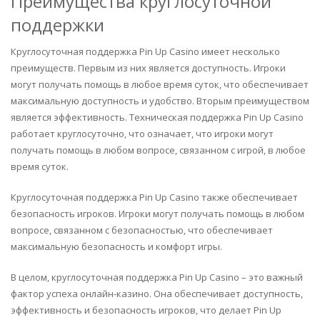
Преимущества круглосуточной
поддержки
Круглосуточная поддержка Pin Up Casino имеет несколько
преимуществ. Первым из них является доступность. Игроки
могут получать помощь в любое время суток, что обеспечивает
максимальную доступность и удобство. Вторым преимуществом
является эффективность. Техническая поддержка Pin Up Casino
работает круглосуточно, что означает, что игроки могут
получать помощь в любом вопросе, связанном с игрой, в любое
время суток.
Круглосуточная поддержка Pin Up Casino также обеспечивает
безопасность игроков. Игроки могут получать помощь в любом
вопросе, связанном с безопасностью, что обеспечивает
максимальную безопасность и комфорт игры.
В целом, круглосуточная поддержка Pin Up Casino – это важный
фактор успеха онлайн-казино. Она обеспечивает доступность,
эффективность и безопасность игроков, что делает Pin Up