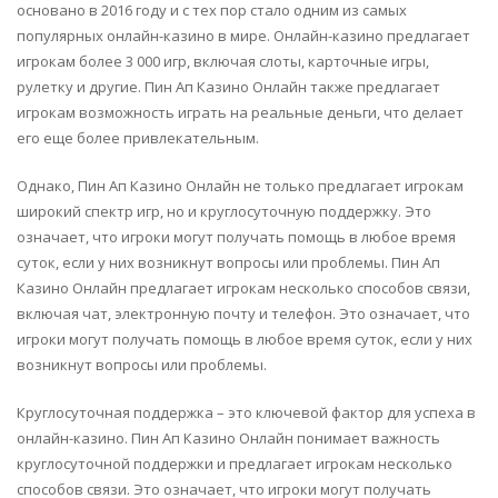
основано в 2016 году и с тех пор стало одним из самых
популярных онлайн-казино в мире. Онлайн-казино предлагает
игрокам более 3 000 игр, включая слоты, карточные игры,
рулетку и другие. Пин Ап Казино Онлайн также предлагает
игрокам возможность играть на реальные деньги, что делает
его еще более привлекательным.
Однако, Пин Ап Казино Онлайн не только предлагает игрокам
широкий спектр игр, но и круглосуточную поддержку. Это
означает, что игроки могут получать помощь в любое время
суток, если у них возникнут вопросы или проблемы. Пин Ап
Казино Онлайн предлагает игрокам несколько способов связи,
включая чат, электронную почту и телефон. Это означает, что
игроки могут получать помощь в любое время суток, если у них
возникнут вопросы или проблемы.
Круглосуточная поддержка – это ключевой фактор для успеха в
онлайн-казино. Пин Ап Казино Онлайн понимает важность
круглосуточной поддержки и предлагает игрокам несколько
способов связи. Это означает, что игроки могут получать