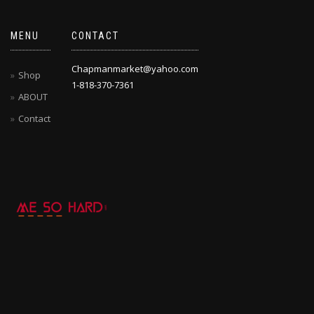
MENU
CONTACT
Chapmanmarket@yahoo.com
Shop
1-818-370-7361
ABOUT
Contact