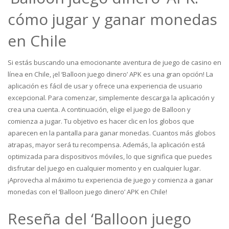
cómo jugar y ganar monedas
en Chile
Si estás buscando una emocionante aventura de juego de casino en
línea en Chile, ¡el ‘Balloon juego dinero’ APK es una gran opción! La
aplicación es fácil de usar y ofrece una experiencia de usuario
excepcional. Para comenzar, simplemente descarga la aplicación y
crea una cuenta. A continuación, elige el juego de Balloon y
comienza a jugar. Tu objetivo es hacer clic en los globos que
aparecen en la pantalla para ganar monedas. Cuantos más globos
atrapas, mayor será tu recompensa. Además, la aplicación está
optimizada para dispositivos móviles, lo que significa que puedes
disfrutar del juego en cualquier momento y en cualquier lugar.
¡Aprovecha al máximo tu experiencia de juego y comienza a ganar
monedas con el ‘Balloon juego dinero’ APK en Chile!
Reseña del ‘Balloon juego