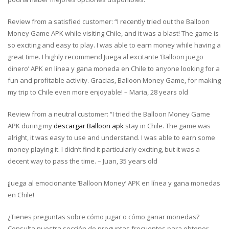
Review from a satisfied customer: “I recently tried out the Balloon
Money Game APK while visiting Chile, and it was a blast! The game is
so exciting and easy to play. I was able to earn money while having a
great time. I highly recommend Juega al excitante ‘Balloon juego
dinero’ APK en línea y gana moneda en Chile to anyone looking for a
fun and profitable activity. Gracias, Balloon Money Game, for making
my trip to Chile even more enjoyable! – Maria, 28 years old
Review from a neutral customer: “I tried the Balloon Money Game
APK during my
descargar Balloon apk
stay in Chile. The game was
alright, it was easy to use and understand. I was able to earn some
money playing it. I didn’t find it particularly exciting, but it was a
decent way to pass the time. – Juan, 35 years old
¡Juega al emocionante ‘Balloon Money’ APK en línea y gana monedas
en Chile!
¿Tienes preguntas sobre cómo jugar o cómo ganar monedas?
Consulta nuestra sección de preguntas frecuentes para obtener