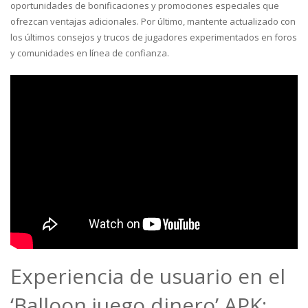
oportunidades de bonificaciones y promociones especiales que
ofrezcan ventajas adicionales. Por último, mantente actualizado con
los últimos consejos y trucos de jugadores experimentados en foros
y comunidades en línea de confianza.
Experiencia de usuario en el
‘Balloon juego dinero’ APK: