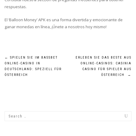
respuestas.
El ‘Balloon Money’ APK es una forma divertida y emocionante de
ganar monedas en línea, ¡Únete a nosotros hoy mismo!
Post
←
SPIELEN SIE IM BASSBET
ERLEBEN SIE DAS BESTE AUS
ONLINE-CASINO IN
ONLINE-CASINOS: CASINIA
navigation
DEUTSCHLAND: SPEZIELL FÜR
CASINO FÜR SPIELER AUS
ÖSTERREICH
ÖSTERREICH
→