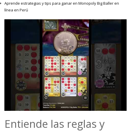
Aprende estrategias y tips para ganar en Monopoly Big Baller en
línea en Perú
Entiende las reglas y