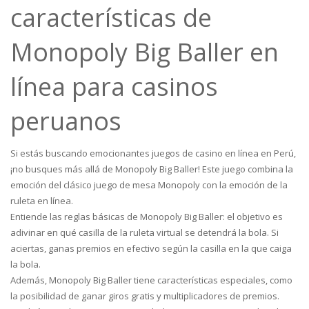
características de
Monopoly Big Baller en
línea para casinos
peruanos
Si estás buscando emocionantes juegos de casino en línea en Perú,
¡no busques más allá de Monopoly Big Baller! Este juego combina la
emoción del clásico juego de mesa Monopoly con la emoción de la
ruleta en línea.
Entiende las reglas básicas de Monopoly Big Baller: el objetivo es
adivinar en qué casilla de la ruleta virtual se detendrá la bola. Si
aciertas, ganas premios en efectivo según la casilla en la que caiga
la bola.
Además, Monopoly Big Baller tiene características especiales, como
la posibilidad de ganar giros gratis y multiplicadores de premios.