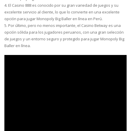
4. El Casino 888 es conocido por su gran variedad de juegos y su
excelente servicio al cliente, lo que lo convierte en una excelente
opción para jugar Monopoly Big Baller en línea en Perú.
5. Por último, pero no menos importante, el Casino Betway es una
opción sólida para los jugadores peruanos, con una gran selección
de juegos y un entorno seguro y protegido para jugar Monopoly Big
Baller en línea.