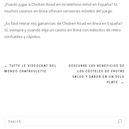
¿Puedo jugar a Chicken Road en mi teléfono móvil en España? Sí,
muchos casinos en línea ofrecen versiones móviles del juego.
¿Es fácil retirar mis ganancias de Chicken Road en línea en España?
Sí, siempre y cuando elija un casino en línea con métodos de retiro
confiables y rápidos.
Post
←
TUTTE LE VIDEOCHAT DEL
DESCUBRE LOS BENEFICIOS DE
MONDO CHATROULETTE
LOS CÓCTELES DE FRUTAS
navigation
SALUD Y SABOR EN UN SOLO
PLATO
→