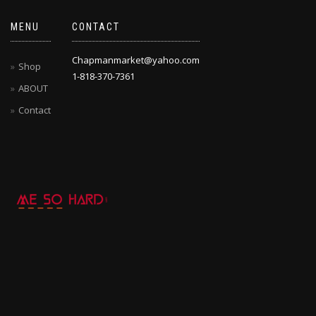
MENU
CONTACT
Chapmanmarket@yahoo.com
Shop
1-818-370-7361
ABOUT
Contact