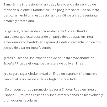
También me impresionó la rapidez y la eficiencia del servicio de
atención al cliente. Cuando tuve una pregunta sobre una apuesta
particular, recibí una respuesta rápida y útil de un representante
amable y profesional.
En general, recomiendo encarecidamente Chicken Road a
cualquiera que esté buscando un juego de apuestas en línea
emocionante y divertido en España. ¡Es definitivamente uno de mis
juegos de azar en línea favoritos!
¿Estás buscando una experiencia de apuesta emocionante en
España? Prueba el juego de carretera de pollo en línea.
¿Es seguro jugar Chicken Road en línea en España? Sí, siempre y
cuando elija un casino en línea legítimo y regulado.
¿Se ofrecen bonos y promociones para Chicken Road en línea en
España? Sí, muchos casinos en línea ofrecen bonos de bienvenida y
promociones regulares.