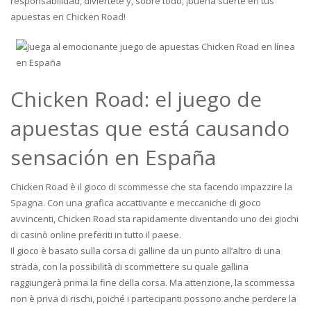
responsabilidad, diviértete y, sobre todo, ¡buena suerte en tus
apuestas en Chicken Road!
Chicken Road: el juego de
apuestas que está causando
sensación en España
Chicken Road è il gioco di scommesse che sta facendo impazzire la
Spagna. Con una grafica accattivante e meccaniche di gioco
avvincenti, Chicken Road sta rapidamente diventando uno dei giochi
di casinò online preferiti in tutto il paese.
Il gioco è basato sulla corsa di galline da un punto all’altro di una
strada, con la possibilità di scommettere su quale gallina
raggiungerà prima la fine della corsa. Ma attenzione, la scommessa
non è priva di rischi, poiché i partecipanti possono anche perdere la