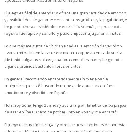
apuestas Chicken Road en línea en España.
El juego es fácil de entender y ofrece una gran cantidad de emoción
y posibilidades de ganar. Me encantan los gráficos y la jugabilidad, y
he pasado horas divirtiéndome en el sitio. Además, el proceso de
registro fue rápido y sencillo, y pude empezar a jugar en minutos.
Lo que más me gusta de Chicken Road es la emoción de ver cómo
avanza mi pollito en la carretera mientras apuesto en cada vuelta.
¡He tenido algunas rachas ganadoras emocionantes y he ganado
algunos premios bastante impresionantes!
En general, recomiendo encarecidamente Chicken Road a
cualquiera que esté buscando un juego de apuestas en línea
emocionante y divertido en España.
Hola, soy Sofía, tengo 28 años y soy una gran fanática de los juegos
de azar en línea. Acabo de probar Chicken Road y ¡me encantó!
El juego es muy fácil de jugar y ofrece muchas opciones de apuestas
diferentes. Me gusta particularmente la opción de apostar a