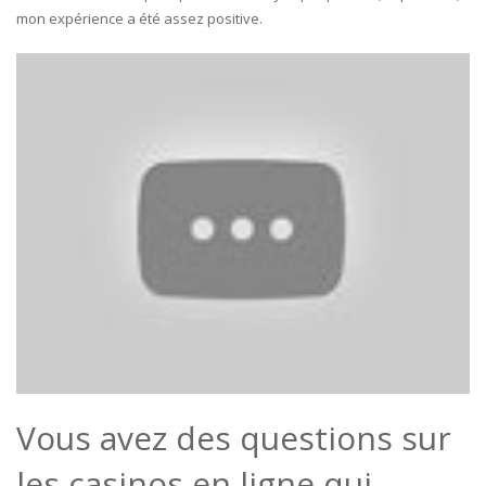
mon expérience a été assez positive.
Vous avez des questions sur
les casinos en ligne qui