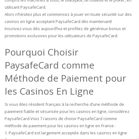
compris les machines à sous, le blackjack, la roulette et le poker, en
utilisant PaysafeCard.
Alors n’hésitez plus et commencez à jouer en toute sécurité sur des
casinos en ligne acceptant PaysafeCard dès maintenant!
Inscrivez-vous dès aujourd’hui et profitez de généreux bonus et
promotions exclusives pour les utilisateurs de PaysafeCard.
Pourquoi Choisir
PaysafeCard comme
Méthode de Paiement pour
les Casinos En Ligne
Si vous êtes résident français à la recherche d’une méthode de
paiement fiable et sécurisée pour les casinos en ligne, considérez
PaysafeCard.Voici 7 raisons de choisir PaysafeCard comme
méthode de paiement pour les casinos en ligne en France :
1. PaysafeCard est largement acceptée dans les casinos en ligne