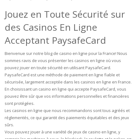
Jouez en Toute Sécurité sur
des Casinos En Ligne
Acceptant PaysafeCard
Bienvenue sur notre blog de casino en ligne pour la France! Nous
sommes ravis de vous présenter les casinos en ligne où vous
pouvez jouer en toute sécurité en utilisant PaysafeCard.
PaysafeCard est une méthode de paiement en ligne fiable et
sécurisée, largement acceptée dans les casinos en ligne en France.
En choisissant un casino en ligne qui accepte PaysafeCard, vous
pouvez être sûr que vos informations personnelles et financières
sont protégées.
Les casinos en ligne que nous recommandons sont tous agréés et
réglementés, ce qui garantit des paiements équitables et des jeux
sûrs.
Vous pouvez jouer à une variété de jeux de casino en ligne, y