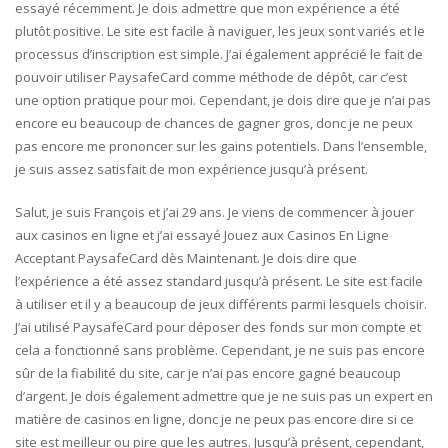
essayé récemment. Je dois admettre que mon expérience a été
plutôt positive. Le site est facile à naviguer, les jeux sont variés et le
processus d’inscription est simple. J’ai également apprécié le fait de
pouvoir utiliser PaysafeCard comme méthode de dépôt, car c’est
une option pratique pour moi. Cependant, je dois dire que je n’ai pas
encore eu beaucoup de chances de gagner gros, donc je ne peux
pas encore me prononcer sur les gains potentiels. Dans l’ensemble,
je suis assez satisfait de mon expérience jusqu’à présent.
Salut, je suis François et j’ai 29 ans. Je viens de commencer à jouer
aux casinos en ligne et j’ai essayé Jouez aux Casinos En Ligne
Acceptant PaysafeCard dès Maintenant. Je dois dire que
l’expérience a été assez standard jusqu’à présent. Le site est facile
à utiliser et il y a beaucoup de jeux différents parmi lesquels choisir.
J’ai utilisé PaysafeCard pour déposer des fonds sur mon compte et
cela a fonctionné sans problème. Cependant, je ne suis pas encore
sûr de la fiabilité du site, car je n’ai pas encore gagné beaucoup
d’argent. Je dois également admettre que je ne suis pas un expert en
matière de casinos en ligne, donc je ne peux pas encore dire si ce
site est meilleur ou pire que les autres. Jusqu’à présent, cependant,