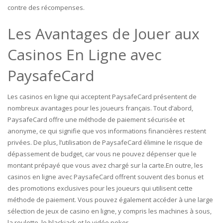
contre des récompenses.
Les Avantages de Jouer aux
Casinos En Ligne avec
PaysafeCard
Les casinos en ligne qui acceptent PaysafeCard présentent de
nombreux avantages pour les joueurs français. Tout d’abord,
PaysafeCard offre une méthode de paiement sécurisée et
anonyme, ce qui signifie que vos informations financières restent
privées. De plus, l’utilisation de PaysafeCard élimine le risque de
dépassement de budget, car vous ne pouvez dépenser que le
montant prépayé que vous avez chargé sur la carte.En outre, les
casinos en ligne avec PaysafeCard offrent souvent des bonus et
des promotions exclusives pour les joueurs qui utilisent cette
méthode de paiement. Vous pouvez également accéder à une large
sélection de jeux de casino en ligne, y compris les machines à sous,
la roulette, le blackjack et le vidéo poker.