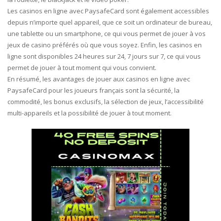
Les casinos en ligne avec PaysafeCard sont également accessibles
depuis n’importe quel appareil, que ce soit un ordinateur de bureau,
une tablette ou un smartphone, ce qui vous permet de jouer à vos
jeux de casino préférés où que vous soyez. Enfin, les casinos en
ligne sont disponibles 24 heures sur 24, 7 jours sur 7, ce qui vous
permet de jouer à tout moment qui vous convient.
En résumé, les avantages de jouer aux casinos en ligne avec
PaysafeCard pour les joueurs français sont la sécurité, la
commodité, les bonus exclusifs, la sélection de jeux, l’accessibilité
multi-appareils et la possibilité de jouer à tout moment.