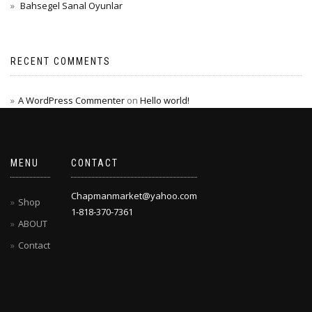
Bahsegel Sanal Oyunlar
RECENT COMMENTS
A WordPress Commenter
on
Hello world!
MENU
CONTACT
Chapmanmarket@yahoo.com
Shop
1-818-370-7361
ABOUT
Contact