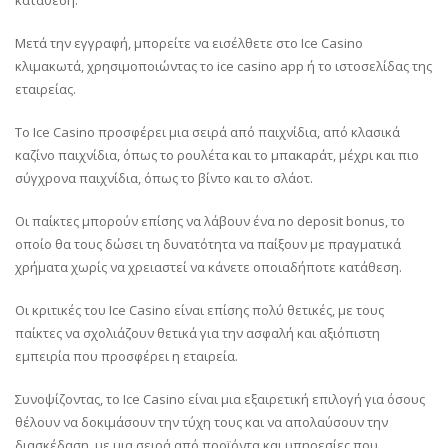
κατάθεση.
Μετά την εγγραφή, μπορείτε να εισέλθετε στο Ice Casino
κλιμακωτά, χρησιμοποιώντας το ice casino app ή το ιστοσελίδας της
εταιρείας.
Το Ice Casino προσφέρει μια σειρά από παιχνίδια, από κλασικά
καζίνο παιχνίδια, όπως το ρουλέτα και το μπακαράτ, μέχρι και πιο
σύγχρονα παιχνίδια, όπως το βίντο και το σλάοτ.
Οι παίκτες μπορούν επίσης να λάβουν ένα no deposit bonus, το
οποίο θα τους δώσει τη δυνατότητα να παίξουν με πραγματικά
χρήματα χωρίς να χρειαστεί να κάνετε οποιαδήποτε κατάθεση.
Οι κριτικές του Ice Casino είναι επίσης πολύ θετικές, με τους
παίκτες να σχολιάζουν θετικά για την ασφαλή και αξιόπιστη
εμπειρία που προσφέρει η εταιρεία.
Συνοψίζοντας, το Ice Casino είναι μια εξαιρετική επιλογή για όσους
θέλουν να δοκιμάσουν την τύχη τους και να απολαύσουν την
διασκέδαση, με μια σειρά από προϊόντα και υπηρεσίες που