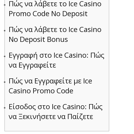
Πώς να λάβετε το Ice Casino
Promo Code No Deposit
Πώς να λάβετε το Ice Casino
No Deposit Bonus
Εγγραφή στο Ice Casino: Πώς
να Εγγραφείτε
Πώς να Εγγραφείτε με Ice
Casino Promo Code
Είσοδος στο Ice Casino: Πώς
να Ξεκινήσετε να Παίζετε