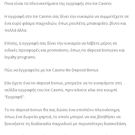
Ποια είναι τα πλεονεκτήματα της εγγραφής στο Ice Casino;
Η εγγραφή στο Ice Casino σας δίνει την ευκαιρία να συμμετέχετε σε
ένα ευρύ φάσμα παιχνιδιών, όπως ρουλέτα, μπακαράτο, βίντο και
πολλά άλλα.
Επίσης, η εγγραφή σας δίνει την ευκαιρία να λάβετε μέρος σε
ειδικές προσφορές και promotions, όπως no deposit bonuses και
loyalty programs.
Πώς να Εγγραφείτε με Ice Casino No Deposit Bonus
Εάν έχετε ένα no deposit bonus, μπορείτε να το εισαγάγετε στη
σελίδα εγγραφής του Ice Casino, πριν κάνετε κλικ στο κουμπί
“Εγγραφή”.
Το no deposit bonus θα σας δώσει ένα επιπλέον πλεονέκτημα,
όπως ένα δωρεάν χαρτιά, το οποίο μπορεί να σας βοηθήσει να
ξεκινήσετε τη διαδικασία παιχνιδιού με περισσότερη διασκεδάση.