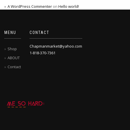
A WordPress Commenter
on
Hello world!
MENU
CONTACT
Chapmanmarket@yahoo.com
Shop
1-818-370-7361
ABOUT
Contact