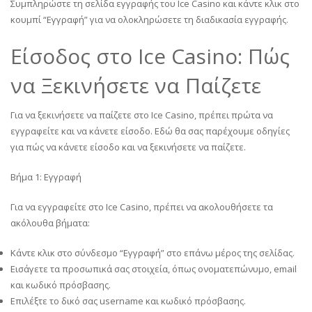
Συμπληρώστε τη σελίδα εγγραφής του Ice Casino και κάντε κλικ στο
κουμπί “Εγγραφή” για να ολοκληρώσετε τη διαδικασία εγγραφής.
Είσοδος στο Ice Casino: Πώς
να Ξεκινήσετε να Παίζετε
Για να ξεκινήσετε να παίζετε στο Ice Casino, πρέπει πρώτα να
εγγραφείτε και να κάνετε είσοδο. Εδώ θα σας παρέχουμε οδηγίες
για πώς να κάνετε είσοδο και να ξεκινήσετε να παίζετε.
Βήμα 1: Εγγραφή
Για να εγγραφείτε στο Ice Casino, πρέπει να ακολουθήσετε τα
ακόλουθα βήματα:
Κάντε κλικ στο σύνδεσμο “Εγγραφή” στο επάνω μέρος της σελίδας.
Εισάγετε τα προσωπικά σας στοιχεία, όπως ονοματεπώνυμο, email
και κωδικό πρόσβασης.
Επιλέξτε το δικό σας username και κωδικό πρόσβασης.