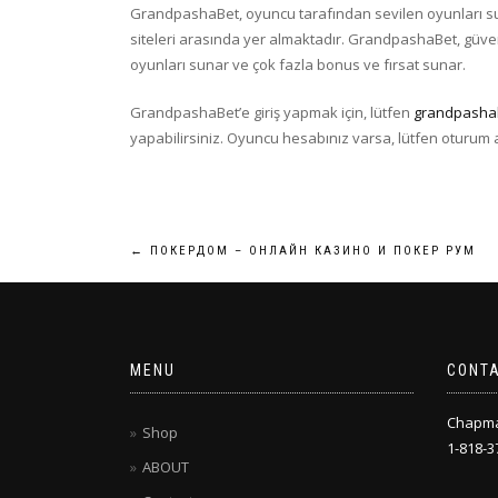
GrandpashaBet, oyuncu tarafından sevilen oyunları suna
siteleri arasında yer almaktadır. GrandpashaBet, güveni
oyunları sunar ve çok fazla bonus ve fırsat sunar.
GrandpashaBet’e giriş yapmak için, lütfen
grandpashab
yapabilirsiniz. Oyuncu hesabınız varsa, lütfen oturum a
Post
←
ПОКЕРДОМ – ОНЛАЙН КАЗИНО И ПОКЕР РУМ
navigation
MENU
CONT
Chapm
Shop
1-818-3
ABOUT