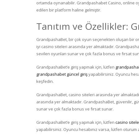
ortamda oynanabilir. Grandpashabet Casino, online oy
edilen bir platform haline gelmiştir.
Tanıtım ve Özellikler:
GrandpashaBet, bir çok oyun seçenekten oluşan bir onlin
iyi casino siteleri arasında yer almaktadır. GrandpashaB
sevilen oyunları sunar ve çok fazla bonus ve fırsat sun
GrandpashaBet’e giriş yapmak için, lütfen
grandpashab
grandpashabet güncel giriş
yapabilirsiniz. Oyuncu hesa
keşfedin.
GrandpashaBet, casino siteleri arasında yer almaktadır. 
arasında yer almaktadır. GrandpashaBet, güvenilir, güve
sunar ve çok fazla bonus ve fırsat sunar.
GrandpashaBet’e giriş yapmak için, lütfen
casino sitel
yapabilirsiniz. Oyuncu hesabınız varsa, lütfen oturum a