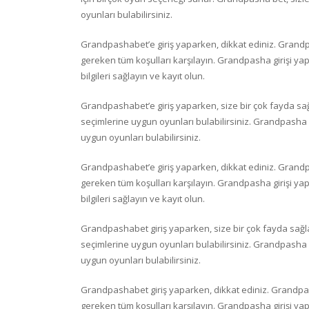
oyunları bulabilirsiniz.
Grandpashabet’e giriş yaparken, dikkat ediniz. Grand
gereken tüm koşulları karşılayın. Grandpasha girişi 
bilgileri sağlayın ve kayıt olun.
Grandpashabet’e giriş yaparken, size bir çok fayda sağl
seçimlerine uygun oyunları bulabilirsiniz. Grandpasha 
uygun oyunları bulabilirsiniz.
Grandpashabet’e giriş yaparken, dikkat ediniz. Grand
gereken tüm koşulları karşılayın. Grandpasha girişi 
bilgileri sağlayın ve kayıt olun.
Grandpashabet giriş yaparken, size bir çok fayda sağlay
seçimlerine uygun oyunları bulabilirsiniz. Grandpasha 
uygun oyunları bulabilirsiniz.
Grandpashabet giriş yaparken, dikkat ediniz. Grandpa
gereken tüm koşulları karşılayın. Grandpasha girişi 